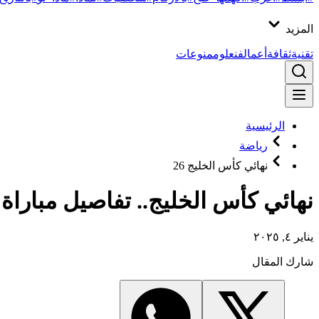
المزيد
تقنية
ثقافة
أعمال
فن
علوم
منوعات
الرئيسية
رياضة
نهائي كأس الخليج 26
نهائي كأس الخليج.. تفاصيل مباراة 
يناير ٤, ٢٠٢٥
شارك المقال