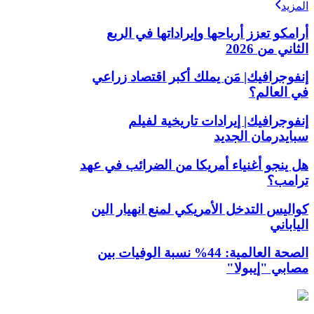
المزيد
أرامكو تعزز أرباحها وإيراداتها في الربع
الثاني من 2026
إنفوجرافيك| مَن يملك أكبر اقتصاد زراعي
في العالم؟
إنفوجرافيك| إيرادات تاريخية لفيلم
سبايدرمان الجديد
هل ينجو أغنياء أمريكا من الضرائب في عهد
ترامب؟
كواليس التدخل الأمريكي لمنع انهيار الين
الياباني
الصحة العالمية: 44% نسبة الوفيات بين
مصابي "إيبولا"