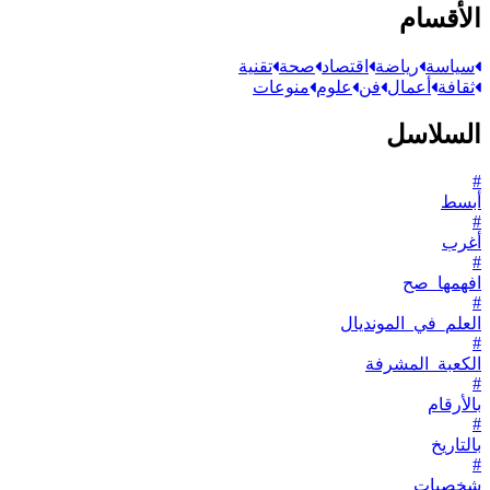
الأقسام
سياسة
رياضة
اقتصاد
صحة
تقنية
ثقافة
أعمال
فن
علوم
منوعات
السلاسل
#
أبسط
#
أغرب
#
افهمها_صح
#
العلم_في_المونديال
#
الكعبة_المشرفة
#
بالأرقام
#
بالتاريخ
#
شخصيات