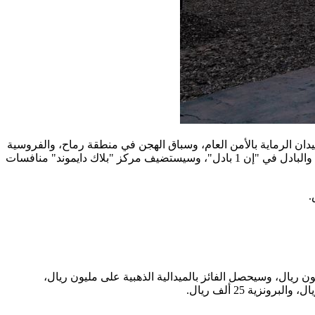
ان الرماية بالأمن العام، وسباق الهجن في منطقة رماح، والفروسية
- قفز الحواجز في نادي الفروسية بالجنادرية، والفروسية - القدرة في الخالدية، والألعاب الإلكترونية في المدينة الإعلامية السعودية "شماس"، والبادل في "إن 1 بادل"، وسيستضيف مركز "بلاك دايموند" منافسات
لألعاب السعودية أكبر حدث رياضي وطني في تاريخ المملكة، ويتنافس الرياضيون المشاركون على جوائز مجموعها يتجاوز 200 مليون ريال، وسيحصل الفائز بالميدالية الذهبية على مليون ريال،