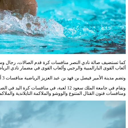
كما تستضيف صالة نادي النصر منافسات كرة قدم الصالات، رجال وسيد
ألعاب القوى البارالمبية والرجبي وألعاب القوى في مضمار نادي الريا
وتضم مدينة الأمير فيصل بن فهد بن عبد العزيز الرياضية منافسات 3 ألعاب، هي الجمباز في صالة الجمباز، فيما ستقام منافسات السهام والكريكت في الملعب الفرعي.
وتقام في جامعة الملك سعود 12 لعبة، في من
ومنافسات فنون القتال المتنوع والووشو والملاكمة التايلاندية والمل