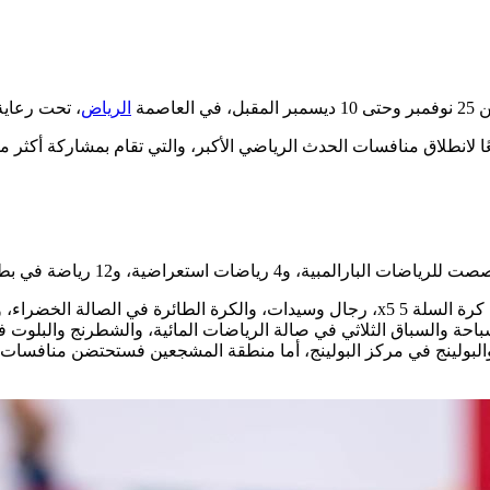
الرياض
، تحت رعاية
وسيحتضن مجمع الأمير فيصل بن فهد الأولمبي، منافسات 21 لعبة هي كرة السلة 5 x5، رجال وسيد
والسباحة والسباق الثلاثي في صالة الرياضات المائية، والشطرنج والبلوت