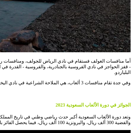
أما منافسات الغولف فستقام في نادي الرياض للجولف، ومنافسات رياض
البلياردو.
وفي جدة تقام منافسات 3 ألعاب، هي الملاحة الشراعية في نادي اليخوت، والتزلج الشراعي في منتجع لاجونا، والجيت سكي في درة العروس.
الجوائز في دورة الألعاب السعودية 2023
والفضية 300 ألف ريال، والبرونزية 100 ألف ريال، فيما يحصل الفائز بالميدالية الذهبية في فئة الشباب على 100 ألف ريال، والفضية 50 ألف ريال، والبرونزية 25 ألف ريال.