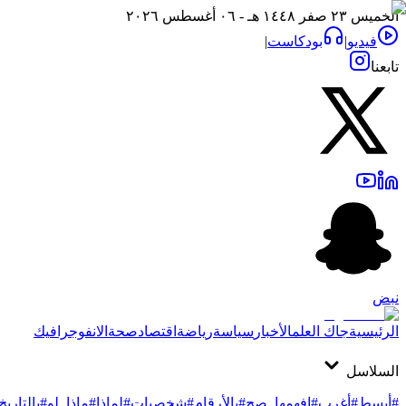
الخميس ٢٣ صفر ١٤٤٨ هـ - ٠٦ أغسطس ٢٠٢٦
فيديو
|
بودكاست
|
تابعنا
نبض
الرئيسية
جاك العلم
الأخبار
سياسة
رياضة
اقتصاد
صحة
الانفوجرافيك
السلاسل
#أبسط
#أغرب
#افهمها_صح
#بالأرقام
#شخصيات
#لماذا
#ماذا_لو
#بالتاريخ