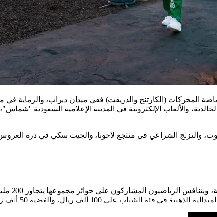
ة المحركات (الكارتنج والدريفت) ففي ميدان ديراب، والرماية في ميد
وتعد دورة ا