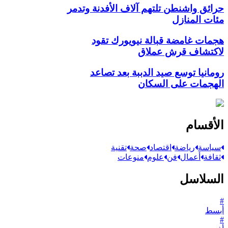
حرائق واشنطن تلتهم آلاف الأفدنة وتدمر
مئات المنازل
هجمات غامضة قبالة نيويورك تقود
لاكتشاف قرش عملاق
رومانيا توسع صيد الدببة بعد تصاعد
الهجمات على السكان
الأقسام
سياسة
رياضة
اقتصاد
صحة
تقنية
ثقافة
أعمال
فن
علوم
منوعات
السلاسل
#
أبسط
#