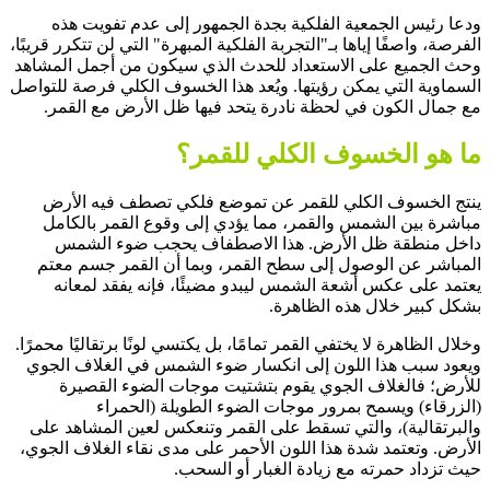
ودعا رئيس الجمعية الفلكية بجدة الجمهور إلى عدم تفويت هذه
الفرصة، واصفًا إياها بـ"التجربة الفلكية المبهرة" التي لن تتكرر قريبًا،
وحث الجميع على الاستعداد للحدث الذي سيكون من أجمل المشاهد
السماوية التي يمكن رؤيتها. ويُعد هذا الخسوف الكلي فرصة للتواصل
مع جمال الكون في لحظة نادرة يتحد فيها ظل الأرض مع القمر.
ما هو الخسوف الكلي للقمر؟
ينتج الخسوف الكلي للقمر عن تموضع فلكي تصطف فيه الأرض
مباشرة بين الشمس والقمر، مما يؤدي إلى وقوع القمر بالكامل
داخل منطقة ظل الأرض. هذا الاصطفاف يحجب ضوء الشمس
المباشر عن الوصول إلى سطح القمر، وبما أن القمر جسم معتم
يعتمد على عكس أشعة الشمس ليبدو مضيئًا، فإنه يفقد لمعانه
بشكل كبير خلال هذه الظاهرة.
وخلال الظاهرة لا يختفي القمر تمامًا، بل يكتسي لونًا برتقاليًا محمرًا.
ويعود سبب هذا اللون إلى انكسار ضوء الشمس في الغلاف الجوي
للأرض؛ فالغلاف الجوي يقوم بتشتيت موجات الضوء القصيرة
(الزرقاء) ويسمح بمرور موجات الضوء الطويلة (الحمراء
والبرتقالية)، والتي تسقط على القمر وتنعكس لعين المشاهد على
الأرض. وتعتمد شدة هذا اللون الأحمر على مدى نقاء الغلاف الجوي،
حيث تزداد حمرته مع زيادة الغبار أو السحب.