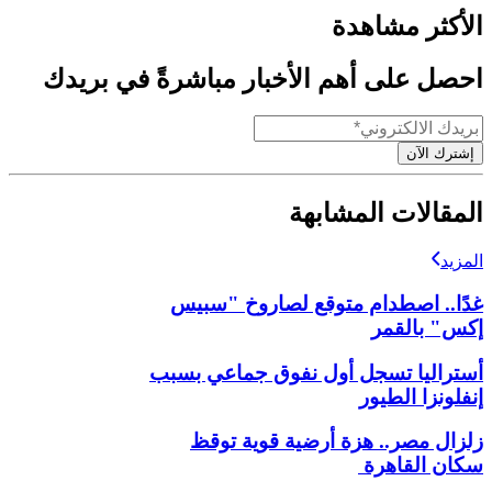
الأكثر مشاهدة
احصل على أهم الأخبار مباشرةً في بريدك
إشترك الآن
المقالات المشابهة
المزيد
غدًا.. اصطدام متوقع لصاروخ "سبيس
إكس" بالقمر
أستراليا تسجل أول نفوق جماعي بسبب
إنفلونزا الطيور
زلزال مصر.. هزة أرضية قوية توقظ
سكان القاهرة