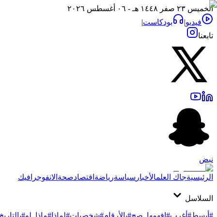
الخميس ٢٣ صفر ١٤٤٨ هـ - ٠٦ أغسطس ٢٠٢٦
فيديو
|
بودكاست
|
تابعنا
نبض
الرئيسية
جاك العلم
الأخبار
سياسة
رياضة
اقتصاد
صحة
الانفوجرافيك
السلاسل
#أبسط
#أغرب
#افهمها_صح
#بالأرقام
#شخصيات
#لماذا
#ماذا_لو
#بالتاريخ