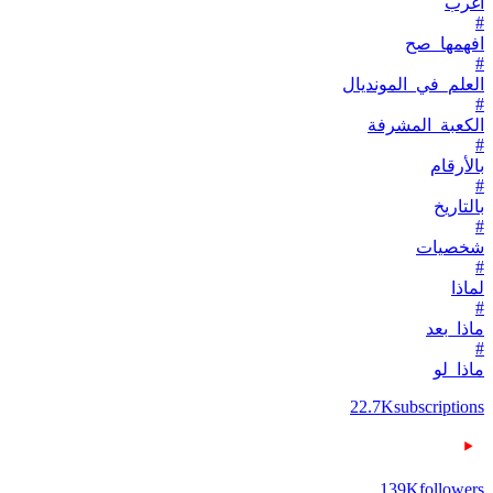
أغرب
#
افهمها_صح
#
العلم_في_المونديال
#
الكعبة_المشرفة
#
بالأرقام
#
بالتاريخ
#
شخصيات
#
لماذا
#
ماذا_بعد
#
ماذا_لو
22.7K
subscriptions
139K
followers