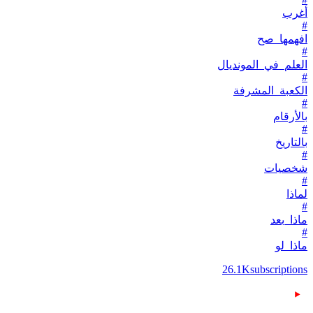
أغرب
#
افهمها_صح
#
العلم_في_المونديال
#
الكعبة_المشرفة
#
بالأرقام
#
بالتاريخ
#
شخصيات
#
لماذا
#
ماذا_بعد
#
ماذا_لو
26.1K
subscriptions