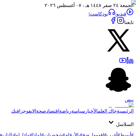
الجمعة ٢٤ صفر ١٤٤٨ هـ - ٠٧ أغسطس ٢٠٢٦
فيديو
|
بودكاست
|
تابعنا
نبض
الرئيسية
جاك العلم
الأخبار
سياسة
رياضة
اقتصاد
صحة
الانفوجرافيك
السلاسل
#أبسط
#أغرب
#افهمها_صح
#بالأرقام
#شخصيات
#لماذا
#ماذا_لو
#بالتاريخ