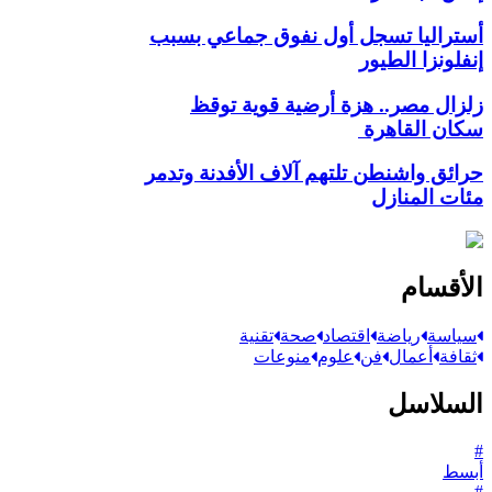
أستراليا تسجل أول نفوق جماعي بسبب
إنفلونزا الطيور
زلزال مصر.. هزة أرضية قوية توقظ
سكان القاهرة
حرائق واشنطن تلتهم آلاف الأفدنة وتدمر
مئات المنازل
الأقسام
سياسة
رياضة
اقتصاد
صحة
تقنية
ثقافة
أعمال
فن
علوم
منوعات
السلاسل
#
أبسط
#