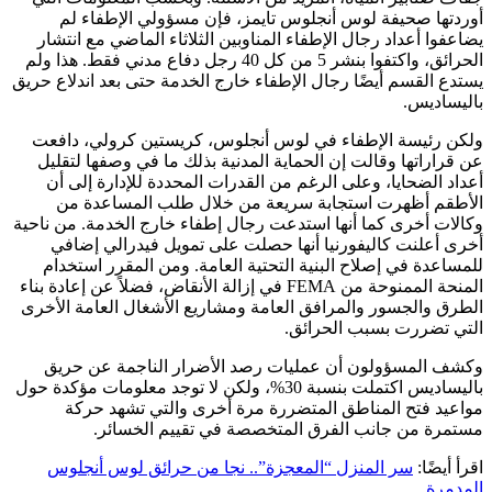
أوردتها صحيفة لوس أنجلوس تايمز، فإن مسؤولي الإطفاء لم
يضاعفوا أعداد رجال الإطفاء المناوبين الثلاثاء الماضي مع انتشار
الحرائق، واكتفوا بنشر 5 من كل 40 رجل دفاع مدني فقط. هذا ولم
يستدع القسم أيضًا رجال الإطفاء خارج الخدمة حتى بعد اندلاع حريق
باليساديس.
ولكن رئيسة الإطفاء في لوس أنجلوس، كريستين كرولي، دافعت
عن قراراتها وقالت إن الحماية المدنية بذلك ما في وصفها لتقليل
أعداد الضحايا، وعلى الرغم من القدرات المحددة للإدارة إلى أن
الأطقم أظهرت استجابة سريعة من خلال طلب المساعدة من
وكالات أخرى كما أنها استدعت رجال إطفاء خارج الخدمة. من ناحية
أخرى أعلنت كاليفورنيا أنها حصلت على تمويل فيدرالي إضافي
للمساعدة في إصلاح البنية التحتية العامة. ومن المقرر استخدام
المنحة الممنوحة من FEMA في إزالة الأنقاض، فضلاً عن إعادة بناء
الطرق والجسور والمرافق العامة ومشاريع الأشغال العامة الأخرى
التي تضررت بسبب الحرائق.
وكشف المسؤولون أن عمليات رصد الأضرار الناجمة عن حريق
باليساديس اكتملت بنسبة 30%، ولكن لا توجد معلومات مؤكدة حول
مواعيد فتح المناطق المتضررة مرة أخرى والتي تشهد حركة
مستمرة من جانب الفرق المتخصصة في تقييم الخسائر.
اقرأ أيضًا:
سر المنزل “المعجزة”.. نجا من حرائق لوس أنجلوس
المدمرة