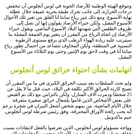
وتتوقع الهيئة الوطنية للأرصاد الجوية في لوس أنجلوس أن تنخفض
درجات الحرارة، إلى جانب تحرك طبقة بحرية عميقة خلال عطلة
نهاية الأسبوع. ومع ذلك تثير رياح سانتا آنا القلق من تغير تلك الأحوال
الأسبوع المقبل، ولكن خبراء الأرصاد يقولون إنها لن تصل إلى
ظروف الطقس التي شهدتها البلاد الأسبوع الماضي. ويقول خبراء
الأرصاد إن اتجاه الرياح من المقرر أن يتغير يوم الجمعة المقبلة ما
سيترتب عليه زيادة الهواء الرطب الذي يرفع مستوى الرطوبة
النسبية في المنطقة، ولكن المخاوف تتصاعد من احتمال تطور رياح
سانتا آنا في وقت لاحق يوم الإثنين وحتى يوم الثلاثاء من الأسبوع
المقبل.
اتهامات بشأن احتواء حرائق لوس أنجلوس
ولم تحدد السلطات بعد سبب الحرائق الكبرى في ما من المقرر أن
تصبح كارثة الحرائق الأكثر تكلفة في البلاد، حيث قتل ما لا يقل عن
25 شخصًا ودمرت آلاف المنازل. ولكن بالتزامن مع ذلك تم القبض
على بعض الأشخاص الذين قاموا بإشعال حرائق صغيرة متفرقة
خلال الأيام الماضية، من بينهم شخص أشعل النيران في شجرة بزعم
أنه يحب رائحة الأوراق المحترقة، وفق رئيس شرطة لوس أنجلوس،
جيم ماكدونيل.
وواجه مسؤولو لوس أنجلوس، الذين تعرضوا بالفعل لانتقادات بسبب
جفاف صنابير المياه، المزيد من الأسئلة. وبحسب المعلومات التي