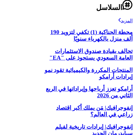
السلاسل
المزيد
محطة الحناكية (1) تكفي لتزويد 190
ألف منزل بالكهرباء سنويًا
تحالف بقيادة صندوق الاستثمارات
العامة السعودي يستحوذ على "EA"
المنتجات المكررة والكيميائية تقود نمو
إيرادات أرامكو
أرامكو تعزز أرباحها وإيراداتها في الربع
الثاني من 2026
إنفوجرافيك| مَن يملك أكبر اقتصاد
زراعي في العالم؟
إنفوجرافيك| إيرادات تاريخية لفيلم
سبايدرمان الجديد