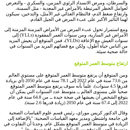
والسرطان، ومرض الانسداد الرئوي المزمن، والسكري - والتعرض
لعوامل الخطر المرتبطة بالأمراض غير المعدية - مثل السمنة،
وارتفاع ضغط الدم، فالنظام الغذائي غير الأمثل، والتدخين، سيكون
لهما التأثير الأكبر على عبء المرض في الجيل القادم.
ومع استمرار تحول عبء المرض من الأمراض المزمنة المزمنة إلى
الأمراض غير السارية، ومن سنوات العمر المفقودة (YLLs) إلى
سنوات العيش مع الإعاقة (YLDs)، فمن المتوقع أن يعيش المزيد
من الناس حياة أطول، ولكن مع قضائهم المزيد من السنوات في
حالة صحية سيئة.
ارتفاع متوسط العمر المتوقع
ومن المتوقع أن يرتفع متوسط ​​العمر المتوقع على مستوى العالم
من 73.6 سنة في عام 2022 إلى 78.1 سنة في عام 2050 (أي بزيادة
قدرها 4.5 سنوات)، علماً بأنه سوف يرتفع متوسط ​​العمر المتوقع
صحياً على مستوى العالم ــ متوسط ​​عدد السنوات التي يمكن أن
يتوقع الشخص أن يعيشها في صحة جيدة ــ من 64.8 سنة في عام
2022 إلى 67.4 سنة في عام 2050 (زيادة قدرها 2.6 سنة).
وقال الدكتور كريس موراي، رئيس قسم علوم القياسات الصحية
في جامعة واشنطن ومدير معهد القياسات الصحية: "بالإضافة إلى
الزيادة في متوسط ​​العمر المتوقع بشكل عام، وجدنا أن التفاوت في
متوسط ​​العمر المتوقع بين المناطق الجغرافية سوف يقل".