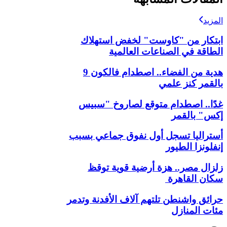
المزيد
ابتكار من "كاوست" لخفض استهلاك
الطاقة في الصناعات العالمية
هدية من الفضاء.. اصطدام فالكون 9
بالقمر كنز علمي
غدًا.. اصطدام متوقع لصاروخ "سبيس
إكس" بالقمر
أستراليا تسجل أول نفوق جماعي بسبب
إنفلونزا الطيور
زلزال مصر.. هزة أرضية قوية توقظ
سكان القاهرة
حرائق واشنطن تلتهم آلاف الأفدنة وتدمر
مئات المنازل