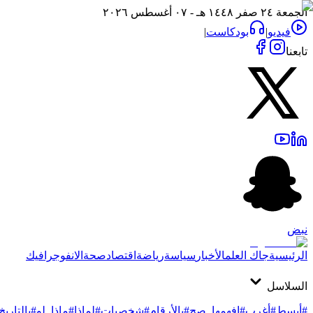
الجمعة ٢٤ صفر ١٤٤٨ هـ - ٠٧ أغسطس ٢٠٢٦
فيديو
|
بودكاست
|
تابعنا
نبض
الرئيسية
جاك العلم
الأخبار
سياسة
رياضة
اقتصاد
صحة
الانفوجرافيك
السلاسل
#أبسط
#أغرب
#افهمها_صح
#بالأرقام
#شخصيات
#لماذا
#ماذا_لو
#بالتاريخ