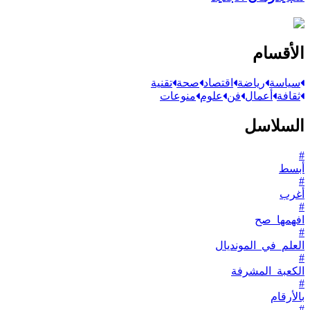
الأقسام
سياسة
رياضة
اقتصاد
صحة
تقنية
ثقافة
أعمال
فن
علوم
منوعات
السلاسل
#
أبسط
#
أغرب
#
افهمها_صح
#
العلم_في_المونديال
#
الكعبة_المشرفة
#
بالأرقام
#