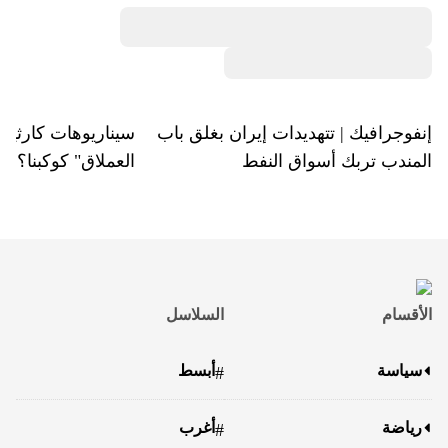
إنفوجرافيك | تتهديدات إيران بغلق باب
سيناريوهات كارثية..
المندب تربك أسواق النفط
العملاق" كوكبنا؟
الأقسام
السلاسل
سياسة
أبسط
#
رياضة
أغرب
#