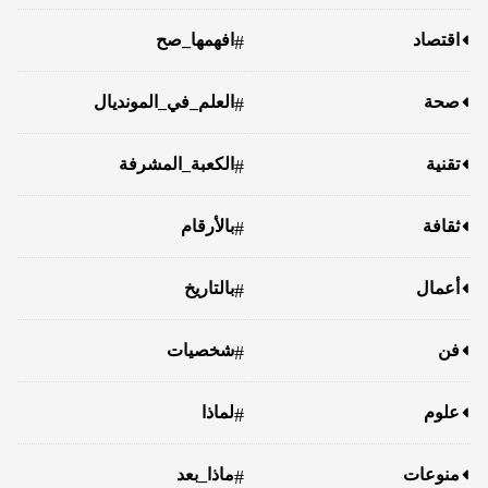
اقتصاد
افهمها_صح
#
صحة
العلم_في_المونديال
#
تقنية
الكعبة_المشرفة
#
ثقافة
بالأرقام
#
أعمال
بالتاريخ
#
فن
شخصيات
#
علوم
لماذا
#
منوعات
ماذا_بعد
#