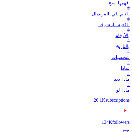
افهمها_صح
#
العلم_في_المونديال
#
الكعبة_المشرفة
#
بالأرقام
#
بالتاريخ
#
شخصيات
#
لماذا
#
ماذا_بعد
#
ماذا_لو
26.1K
subscriptions
134K
followers