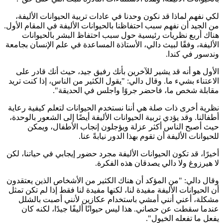
لكي نفهم لماذا قد نكون وحدنا في عادات تربية الحيوانات الأليفة،
من الجيد أن نفهم سبب احتفاظنا بالحيوانات الأليفة في المقام الأول.
هناك أربع نظريات رئيسية حول سبب احتفاظ البشر بالحيوانات
الأليفة، وفقًا لبيث دالي، الأستاذة المساعدة في علم الإنسان بجامعة
وندسور في كندا.
الأول هو أنه قد يشير للآخرين بأنك رفيق جيد، حيث أنك قادر على
الاعتناء بشيء ما. وقال دالي: "يقول الكثير من الناس، إذا كنت تريد
مقابلة شخص ما، فاحضر جروًا واجلس في الحديقة".
نظرية أخرى ذات صلة هي أننا نستخدم الحيوانات لتعلم كيفية رعاية
أطفالنا. وقد يؤدي تربية الحيوانات الأليفة أيضًا إلى الشعور بالوحدة،
حيث أصبح الناس أكثر عزلة ويؤجلون إنجاب الأطفال، ويمكن
للحيوانات الأليفة أن تقوم بهذا الدور نيابةً عنا.
أخيرًا، قد تكون الحيوانات الأليفة مجرد حضور إيجابي في حياتنا، لكن
لا هيرزوغ ولا دالي يصدقان هذه الفكرة.
وقال دالي: "من المؤكد أن هناك الكثير من الأشخاص الذين يعتقدون
أن الحيوانات الأليفة مفيدة لنا، لكنها مفيدة لنا فقط إذا لم تكن تمثل
مشكلة، أعني أنني أمشي باستخدام عكازين لأنني أصبت بالشلل
عندما سقطت عن حصاني. هذا ليس حيوانًا أليفًا جيدًا، لكنه كان
يفعل ما تفعله الخيول".