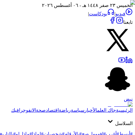
الخميس ٢٣ صفر ١٤٤٨ هـ - ٠٦ أغسطس ٢٠٢٦
فيديو
|
بودكاست
|
تابعنا
نبض
الرئيسية
جاك العلم
الأخبار
سياسة
رياضة
اقتصاد
صحة
الانفوجرافيك
السلاسل
#أبسط
#أغرب
#افهمها_صح
#بالأرقام
#شخصيات
#لماذا
#ماذا_لو
#بالتاريخ