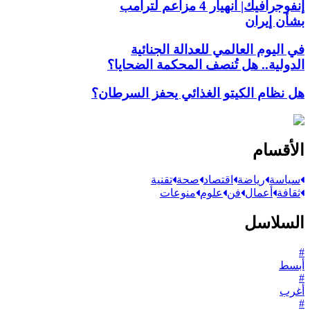
إنفوجرافيك| انهيار 4 مزاعم لترامب
بشأن إيران
في اليوم العالمي للعدالة الجنائية
الدولية.. هل تُنصف المحكمة الضحايا؟
هل نظام الكيتو الغذائي يحفز السرطان؟
الأقسام
سياسة
رياضة
اقتصاد
صحة
تقنية
ثقافة
أعمال
فن
علوم
منوعات
السلاسل
#
أبسط
#
أغرب
#