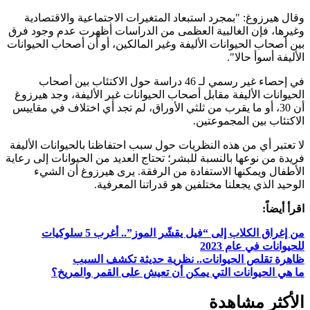
وقال هيرزوغ: "بمجرد استبعاد المتغيرات الاجتماعية والاقتصادية
وغيرها، فإن الغالبية العظمى من الدراسات أظهرت عدم وجود فرق
بين أصحاب الحيوانات الأليفة وغير المالكين، أو أن أصحاب الحيوانات
الأليفة أسوأ حالا".
في إحصاء غير رسمي لـ 46 دراسة حول الاكتئاب بين أصحاب
الحيوانات الأليفة مقابل أصحاب الحيوانات غير الأليفة، وجد هيرزوغ
أن 30، أو ما يقرب من ثلثي الأوراق، لم تجد أي اختلاف في مقاييس
الاكتئاب بين المجموعتين.
لا تعتبر أي من هذه النظريات حول سبب احتفاظنا بالحيوانات الأليفة
فريدة من نوعها بالنسبة للبشر؛ تحتاج العديد من الحيوانات إلى رعاية
الأطفال ويمكنها الاستفادة من الرفقة. يرى هيرزوغ أن الشيء
الوحيد الذي يجعلنا مختلفين هو قدراتنا المعرفية.
اقرأ أيضاً:
من إغراق الكلاب إلى “فيل يقشّر الموز”.. أغرب 5 سلوكيات
للحيوانات في عام 2023
ظاهرة تقلص الحيوانات.. نظرية حديثة تكشف السبب
ما هي الحيوانات التي يمكن أن تعيش على القمر والمريخ؟
الأكثر مشاهدة