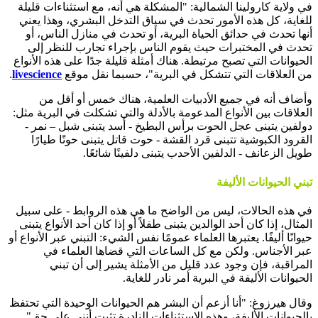
في ولاية كارولينا الشمالية: "المشكلة هي أنه، مع استثناءات قليلة
للغاية، كل هذه الأمور تحدث في سياق التدخل البشري، وهذا يعني
أنها تحدث في حدائق الحياة البرية، أو تحدث في منازل الناس، أو
تحدث في المختبرات حيث يقوم الناس بإجراء تجارب للنظر إلى
الحيوانات التي تصبح مرتبطة. هناك أمثلة قليلة جدًا على هذه الأنواع
من العلاقات التي تتشكل في البرية"، حسبما نقل موقع
livescience
.
وأضاف أنه في جميع الأدبيات العلمية، هناك خمس أو أقل من
العلاقات بين الأنواع المدعومة بالأدلة والتي تشكلت في البرية مثل:
دولفين يتبنى عجل الحوت برأس البطيخ - أسد يتبنى شبل – نمر -
القرود الكبوشية تتبنى قرد القشة - حوت قاتل يتبنى حوتًا طيارًا
طويل الزعانف - الدلفين الأحدب يتبنى دلفينًا شائعًا.
تبني الحيوانات الأليفة
في هذه الحالات، ليس من الواضح ما هي هذه الروابط - على سبيل
المثال، إذا كان أحد الوالدين يتبنى طفلاً أو إذا كان أحد الأنواع يتبنى
حيوانًا أليفًا. يعتبرها العلماء عمومًا نفس الشيء: التبني عبر الأنواع أو
عبر الأجناس. ولكن مع كل الساعات التي قضاها العلماء في
المراقبة، فإن وجود عدد قليل من الأمثلة يشير إلى أن تبني
الحيوانات الأليفة في البرية أمر نادر للغاية.
وقال هيرزوغ: "أنا أزعم أن البشر هم الحيوانات الوحيدة التي تحتفظ
بالحيوانات الأليفة، وهذه الاستثناءات النادرة تثبت أنني على حق".