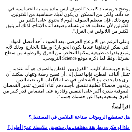
يوضح جريمستاد كليب: "الصوف ليس مادة مسببة للحساسية في
حد ذاته، ولكن من الممكن أن يكون لديك حساسية من اللانولين،
ومع ذلك، فإن معظم الصوف اليوم لا يحتوي على الكثير من
اللانولين لأن معظمه قد تم غسله وصبغه أثناء الإنتاج، لذلك لم يتبق
الكثير من اللانولين في الغزل".
وعلى الرغم من الانزعاج العرضي، يعد الصوف أحد أفضل المواد
التي يمكن ارتداؤها عندما يكون الجو باردًا ورطبًا بالخارج. وذلك لأنه
يتمتع بقدرات طبيعية يمكنها التخلص من العرق والرطوبة من سطح
بشرتنا، وفقًا لما ذكره موقع Science النرويجي.
يتابع جريمستاد كليب: "الفرق بين القطن والصوف هو أنه عندما
تتبلل ألياف القطن، فإنها تميل إلى أن تصبح رطبة وتنهار. يمكنك أن
ترى هذا يحدث مع الأشخاص في صالة الألعاب الرياضية الذين
يرتدون قمصانًا قطنية تلتصق بأجسادهم أثناء التعرق. تتميز القمصان
الصوفية بقدرة أكبر على التنفس وقادرة على امتصاص قدر كبير من
العرق وسحبه بعيدًا عن جسمك جسم".
اقرأ أيضاً:
هل تستطيع الروبوتات صناعة الملابس في المستقبل؟
ماذا لو فكرت بطريقة مختلفة.. هل ستعيش ملابسك عمرًا أطول؟