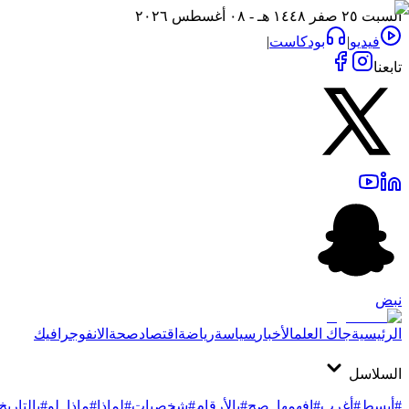
السبت ٢٥ صفر ١٤٤٨ هـ - ٠٨ أغسطس ٢٠٢٦
فيديو
|
بودكاست
|
تابعنا
نبض
الرئيسية
جاك العلم
الأخبار
سياسة
رياضة
اقتصاد
صحة
الانفوجرافيك
السلاسل
#أبسط
#أغرب
#افهمها_صح
#بالأرقام
#شخصيات
#لماذا
#ماذا_لو
#بالتاريخ