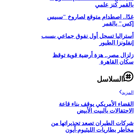
بالقمر كنز علمي
غدًا.. اصطدام متوقع لصاروخ "سبيس
إكس" بالقمر
أستراليا تسجل أول نفوق جماعي بسبب
إنفلونزا الطيور
زلزال مصر.. هزة أرضية قوية توقظ
سكان القاهرة
السلاسل
المزيد
القضاء الأمريكي يوقف بناء قاعة
الاحتفالات بالبيت الأبيض
شركات الطيران تصعد تحذيراتها من
مخاطر بطاريات الليثيوم-أيون