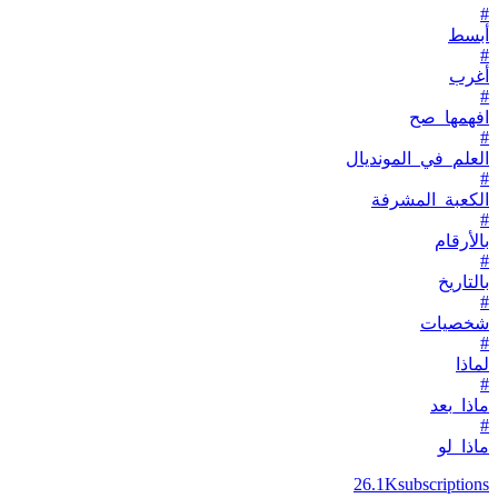
#
أبسط
#
أغرب
#
افهمها_صح
#
العلم_في_المونديال
#
الكعبة_المشرفة
#
بالأرقام
#
بالتاريخ
#
شخصيات
#
لماذا
#
ماذا_بعد
#
ماذا_لو
26.1K
subscriptions