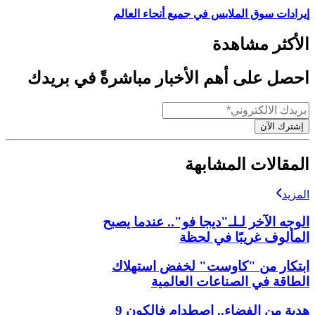
إيرادات سوق الملابس في جميع أنحاء العالم
الأكثر مشاهدة
احصل على أهم الأخبار مباشرةً في بريدك
إشترك الآن
المقالات المشابهة
المزيد
الوجه الآخر لـلـ"ديجا فو".. عندما يصبح
المألوف غريبًا في لحظة
ابتكار من "كاوست" لخفض استهلاك
الطاقة في الصناعات العالمية
هدية من الفضاء.. اصطدام فالكون 9