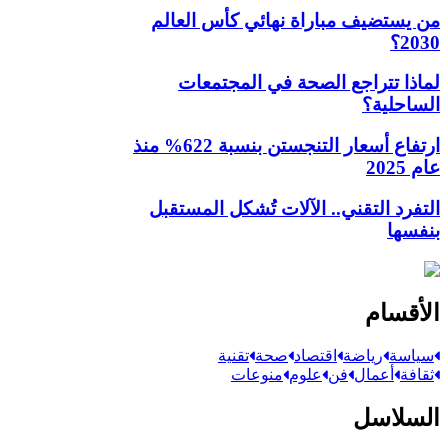
من يستضيف مباراة نهائي كأس العالم
2030؟
لماذا تتراجع الصحة في المجتمعات
الساحلية؟
ارتفاع أسعار التنجستن بنسبة 622% منذ
عام 2025
التفرد التقني.. الآلات تُشكل المستقبل
بنفسها
الأقسام
سياسة
رياضة
اقتصاد
صحة
تقنية
ثقافة
أعمال
فن
علوم
منوعات
السلاسل