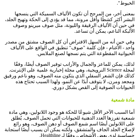
الخيوط".
بمعنى آخر، من المرجح أن تكون الألياف السميكة التي ينسجها
البشر أكثر كشطًا وأقل مرونة، مما قد يؤدي إلى الحكة وتهيج الجلد،
في حين أن الألياف الرقيقة والليونة، مثل صوف ميرينو وصوف
الألبكة الناعم، يمكن أن تساعد.
وفي حين أنه من السهل الافتراض أن كل الصوف مشتق من مصدر
واحد - الأغنام - فإن كلمة "صوف" تنطبق في الواقع على الألياف
الحيوانية المقطوعة التي يتم نسجها لصنع الملابس.
لذلك، يمكن للماعز والجمال والأرانب توفير الصوف أيضًا، وفقًا
لمجلة Science النرويجية، وهي مجلة إخبارية علمية على الإنترنت.
كذلك فإن الشعر السفلي الذي يتكون منه الصوف، وهو ناعم ورقيق
ومجعد ومرن، لا يتوقف أبدًا عن النمو، ولهذا السبب تحتاج هذه
الحيوانات الصوفية إلى القص بشكل دوري.
مادة شمعية
أما السبب الآخر الأقل شيوعًا للحكة هو وجود اللانولين، وهي مادة
شمعية تفرزها الغدد الدهنية للحيوانات التي تحمل الصوف. يُطلق
على اللانولين أيضًا اسم شمع الصوف أو دهن الصوف، وهو رائع
لإصلاح الجلد الجاف والمتشقق، ولكنه يمكن أن يسبب أيضًا استجابة
حساسية لدى بعض الأشخاص، وفقًا لـ Healthline.