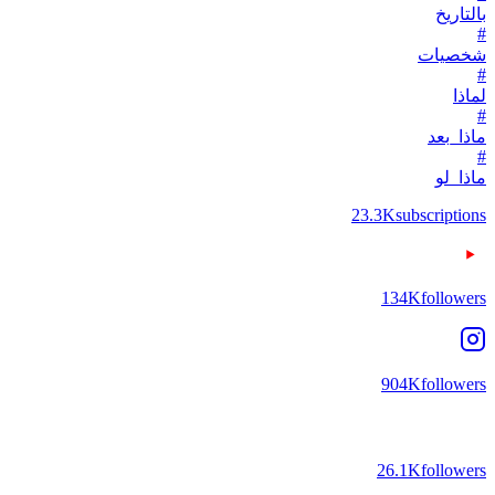
بالتاريخ
#
شخصيات
#
لماذا
#
ماذا_بعد
#
ماذا_لو
23.3K
subscriptions
134K
followers
904K
followers
26.1K
followers