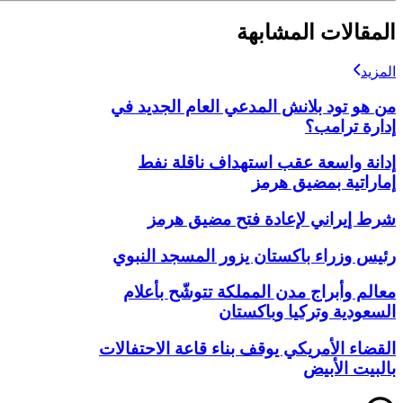
المقالات المشابهة
المزيد
من هو تود بلانش المدعي العام الجديد في
إدارة ترامب؟
إدانة واسعة عقب استهداف ناقلة نفط
إماراتية بمضيق هرمز
شرط إيراني لإعادة فتح مضيق هرمز
رئيس وزراء باكستان يزور المسجد النبوي
معالم وأبراج مدن المملكة تتوشّح بأعلام
السعودية وتركيا وباكستان
القضاء الأمريكي يوقف بناء قاعة الاحتفالات
بالبيت الأبيض