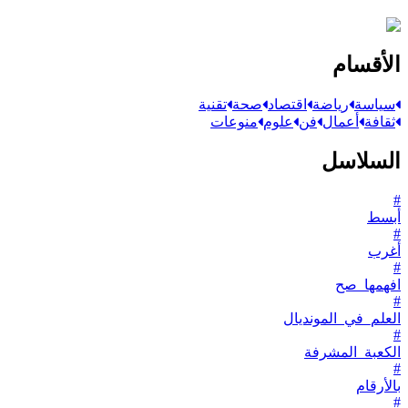
الأقسام
سياسة
رياضة
اقتصاد
صحة
تقنية
ثقافة
أعمال
فن
علوم
منوعات
السلاسل
#
أبسط
#
أغرب
#
افهمها_صح
#
العلم_في_المونديال
#
الكعبة_المشرفة
#
بالأرقام
#