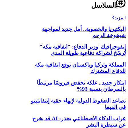
السلاسل
المزيد
البكتيريا والخصوبة.. أمل جديد لمواجهة
شيخوخة الرحم
إنفوجرافيك| وزير الدفاع: "اتفاقية مكة"
تُرسّخ لشراكة دفاعية طويلة المدى
المملكة وتركيا وباكستان توقع اتفاقية مكة
للدفاع المشترك
ابتكار جديد.. علكة تخفض فيروسًا مرتبطًا
بالسرطان بنسبة 93%
تصاعد الضغوط الدولية لإنهاء حقبة إينفانتينو
في الفيفا
عراب الذكاء الاصطناعي يحذر: AI قد يخرج
عن سيطرة البشر