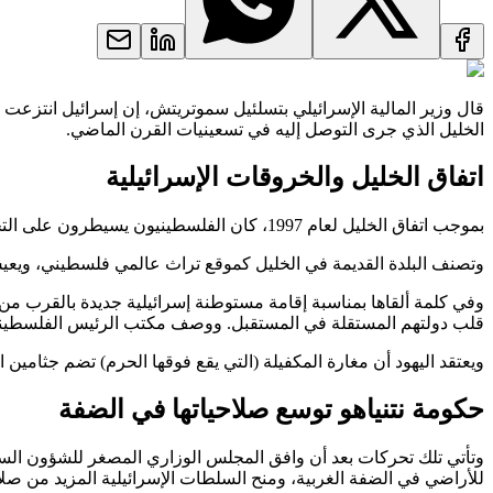
قال وزير المالية الإسرائيلي بتسلئيل سموتريتش، إن إسرائيل انتزعت 
الخليل الذي جرى التوصل إليه في تسعينيات القرن الماضي.
اتفاق الخليل والخروقات الإسرائيلية
بموجب اتفاق الخليل لعام 1997، كان الفلسطينيون يسيطرون على التخطيط والبناء في المدينة بأكملها بما في ذلك الحرم الإبراهيمي الذي يضم موقعًا يقدسه اليهود يُعرف باسم "قبر الآباء".
وتصنف البلدة القديمة في الخليل كموقع تراث عالمي فلسطيني، ويعيش
وفي كلمة ألقاها بمناسبة إقامة مستوطنة إسرائيلية جديدة بالقرب من 
قلب دولتهم المستقلة في المستقبل. ووصف مكتب الرئيس الفلسطيني مح
ويعتقد اليهود أن مغارة المكفيلة (التي يقع فوقها الحرم) تضم جثامين 
حكومة نتنياهو توسع صلاحياتها في الضفة
وتأتي تلك تحركات بعد أن وافق المجلس الوزاري المصغر للشؤون السيا
للأراضي في الضفة الغربية، ومنح السلطات الإسرائيلية المزيد من صل