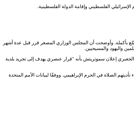
 الإسرائيلي الفلسطيني وإقامة الدولة الفلسطينية.
واضحة لدرء الانتقادات الدولية لإعلان سموتريتش بشأن الخليل، قالت وزارة الخارجية الإسرائيلية إن اتفاق الخليل لعام 1997 لم يُلغ بأكمله. وأوضحت أن المجلس الوزاري المصغر قرر قبل عدة أشهر
مين واليهود والمسيحيين.
الجعبري إعلان سموتريتش بأنه "قرار عنصري يهدف إلى تجريد بلدية
حيان نقطة اشتعال لأعمال العنف الإسرائيلية الفلسطينية؛ ففي عام 1994، قتل مستوطن يهودي 29 مسلمًا أثناء تأديتهم الصلاة في الحرم الإبراهيمي. ووفقًا لبيانات الأمم المتحدة