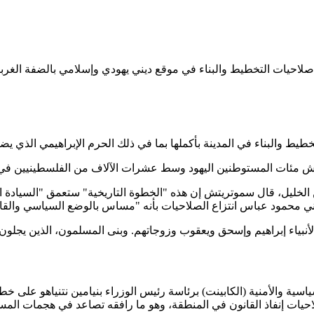
صلاحيات التخطيط والبناء في موقع ديني يهودي وإسلامي بالضفة الغربي
 مئات المستوطنين اليهود وسط عشرات الآلاف من الفلسطينيين في أجز
الخليل، قال سموتريتش إن هذه "الخطوة التاريخية" ستعمق "السيادة الإ
مود عباس انتزاع الصلاحيات بأنه "مساس بالوضع السياسي والقانوني 
الأنبياء إبراهيم وإسحق ويعقوب وزوجاتهم. وبنى المسلمون، الذين يجلون ا
سية والأمنية (الكابينت) برئاسة رئيس الوزراء بنيامين نتنياهو على
احيات إنفاذ القانون في المنطقة، وهو ما رافقه تصاعد في هجمات الم