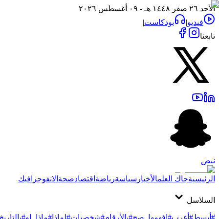
الأحد ٢٦ صفر ١٤٤٨ هـ - ٠٩ أغسطس ٢٠٢٦
فيديو
|
بودكاست
|
تابعنا
نبض
الرئيسية
جاك العلم
الأخبار
سياسة
رياضة
اقتصاد
صحة
الانفوجرافيك
السلاسل
#أبسط
#أغرب
#افهمها_صح
#بالأرقام
#شخصيات
#لماذا
#ماذا_لو
#بالتاريخ