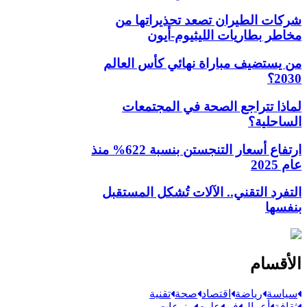
شركات الطيران تصعد تحذيراتها من
مخاطر بطاريات الليثيوم-أيون
من يستضيف مباراة نهائي كأس العالم
2030؟
لماذا تتراجع الصحة في المجتمعات
الساحلية؟
ارتفاع أسعار التنجستن بنسبة 622% منذ
عام 2025
التفرد التقني.. الآلات تُشكل المستقبل
بنفسها
الأقسام
سياسة
رياضة
اقتصاد
صحة
تقنية
ثقافة
أعمال
فن
علوم
منوعات