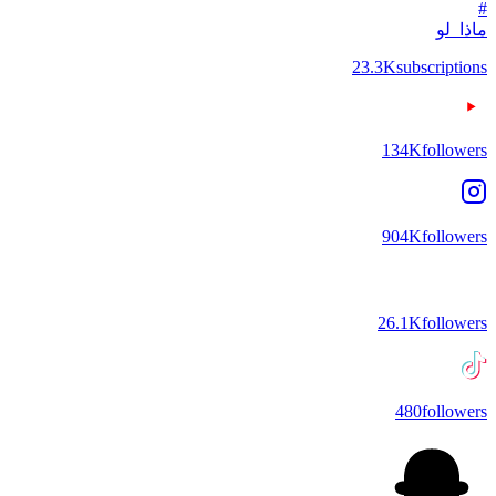
#
ماذا_لو
23.3K
subscriptions
134K
followers
904K
followers
26.1K
followers
480
followers