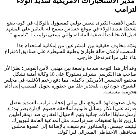
مدير الاستخبارات الأمريكية شديد الولاء
لترامب
تكمن الأهمية الكبرى لتعيين بولتي كمسؤول بالوكالة في كونه يضع
شخصًا شديد الولاء في موقع حساس يسمح له بالتأثير على المشهد
قبيل الانتخابات النصفية المقبلة، والتي يسعى ترامب لـ "تأمميها".
وثمّة مخاوف حقيقية بين المشرعين من إمكانية استخدام هذا
المنصب لإعلان حالة طوارئ وطنية للسيطرة على صناديق الاقتراع
بناء على مزاعم تدخل خارجي.
وقد أثار هذا التوجه صدمة واسعة بين مهنيي الأمن القومي؛ نظرًا لأن
صاحب هذا الكرسي يشرف دستوريًا على 18 وكالة أمنية تشكل
مجتمع التجسس الأمريكي بأكمله، مما دفع زعيم الأغلبية في مجلس
الشيوخ، جون ثون، للتحذير علنًا من خطورة تحويل المنصب إلى أداة
هجومية مسيسة.
وقبل صعوده لهذا الموقع، نال بولتي إعجاب ترامب الشديد بفضل
قدرته على ابتكار وسائل قانونية لملاحقة خصوم الإدارة بضراوة؛ إذ
أرسل سابقًا إحالات جنائية بتهم الاحتيال العقاري ضد ديمقراطيين
بارزين قادوا تحقيقات ضد ترامب، مثل المدعية العامة لنيويورك
ليتيشا جيمس، والسناتور آدم شيف، بالإضافة إلى عضوة مجلس
محافظي الاحتياطي الفيدرالي ليزا كوك.