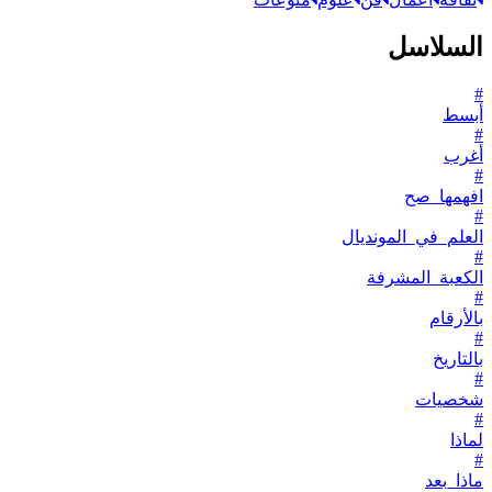
السلاسل
#
أبسط
#
أغرب
#
افهمها_صح
#
العلم_في_المونديال
#
الكعبة_المشرفة
#
بالأرقام
#
بالتاريخ
#
شخصيات
#
لماذا
#
ماذا_بعد