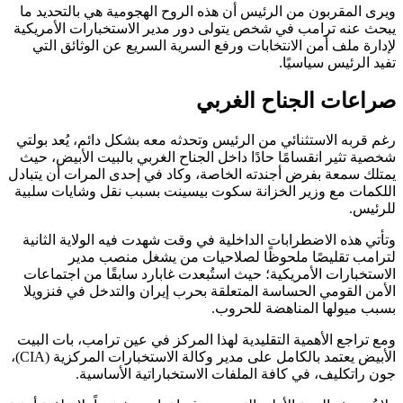
ويرى المقربون من الرئيس أن هذه الروح الهجومية هي بالتحديد ما
يبحث عنه ترامب في شخص يتولى دور مدير الاستخبارات الأمريكية
لإدارة ملف أمن الانتخابات ورفع السرية السريع عن الوثائق التي
تفيد الرئيس سياسيًا.
صراعات الجناح الغربي
رغم قربه الاستثنائي من الرئيس وتحدثه معه بشكل دائم، يُعد بولتي
شخصية تثير انقسامًا حادًا داخل الجناح الغربي بالبيت الأبيض، حيث
يمتلك سمعة بفرض أجندته الخاصة، وكاد في إحدى المرات أن يتبادل
اللكمات مع وزير الخزانة سكوت بيسينت بسبب نقل وشايات سلبية
للرئيس.
وتأتي هذه الاضطرابات الداخلية في وقت شهدت فيه الولاية الثانية
لترامب تقليصًا ملحوظًا لصلاحيات من يشغل منصب مدير
الاستخبارات الأمريكية؛ حيث استُبعدت غابارد سابقًا من اجتماعات
الأمن القومي الحساسة المتعلقة بحرب إيران والتدخل في فنزويلا
بسبب ميولها المناهضة للحروب.
ومع تراجع الأهمية التقليدية لهذا المركز في عين ترامب، بات البيت
الأبيض يعتمد بالكامل على مدير وكالة الاستخبارات المركزية (CIA)،
جون راتكليف، في كافة الملفات الاستخباراتية الأساسية.