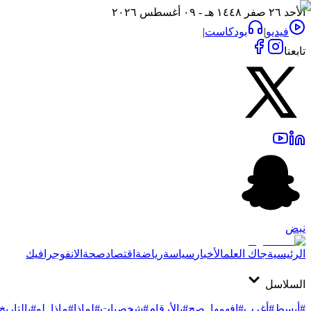
الأحد ٢٦ صفر ١٤٤٨ هـ - ٠٩ أغسطس ٢٠٢٦
فيديو
|
بودكاست
|
تابعنا
نبض
الرئيسية
جاك العلم
الأخبار
سياسة
رياضة
اقتصاد
صحة
الانفوجرافيك
السلاسل
#أبسط
#أغرب
#افهمها_صح
#بالأرقام
#شخصيات
#لماذا
#ماذا_لو
#بالتاريخ