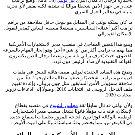
باختياره لرجال الأعمال الثري
بيل بولتي
(38 عامًا)، وضع ترامب
على رأس جهاز الأمن شخصًا مواليًا له بشدة، لكنه يفتقر لأي تجربة
مثبتة في دهاليز العمل السري.
ما كان يملكه بولتي في المقابل هو سجل حافل بملاحقة من يراهم
ترامب أكبر أعدائه السياسيين، مستغلًا منصبه السابق كمدير لتمويل
الإسكان الفيدرالي.
وينبع هذا التعيين المفاجئ في منصب مدير الاستخبارات الأمريكية
مما يهتم به ترامب أكثر من أي شيء آخر؛ وهو إنجاز المهام بالسرعة
القصوى، حيث يُعرف بولتي بأنه من نوعية الرجال الذين يكسرون
القواعد التقليدية لإرضاء الرئيس دون تردد.
وتمنح هذه القيادة الجديدة لبولتي منصة هائلة للنبش في ملفات
قديمة تهم ترامب شخصيًا وتصفية مظالمه التاريخية؛ بدءًا من
ملاحقة مسؤولي الأمن السابقين مثل جون برينان، وإعادة تقييم
ملف التدخل الروسي في انتخابات 2016، وصولًا إلى ادعاءات تزوير
انتخابات 2020.
ولأن بولتي قد نال سابقًا ثقة
مجلس الشيوخ
في منصبه بقطاع
الإسكان، فإنه بات مؤهلًا قانونًا لشغل منصب مدير الاستخبارات
الوطنية بالوكالة فورًا دون الحاجة للمرور بجلسات استماع جديدة
في الكونغرس، مما يختصر وقتًا سياسيًا ثمينًا على البيت الأبيض.