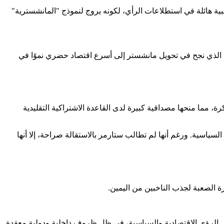
ية هائلة في استطلاعات الرأي، لكونه يروج لنموذج "المانشسترية"
 الذي نجح في تحويل مانشستر إلى أسرع اقتصاد حضري نموًا في
، مما منحها مصداقية كبيرة لدى القاعدة الاشتراكية التقليدية
لسياسية. ورغم أنها لم تطالب ستارمر بالاستقالة صراحة، إلا أنها
رة الصعبة لجذب الناخبين من اليمين.
 في الرؤى الاقتصادية والسياسية، في ظل ظروف داخلية ودولية معقدة