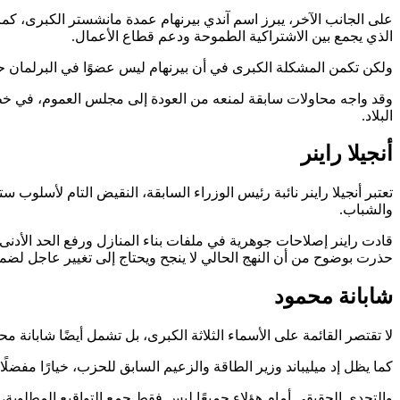
على الجانب الآخر، يبرز اسم آندي بيرنهام عمدة مانشستر الكبرى، كمر
الذي يجمع بين الاشتراكية الطموحة ودعم قطاع الأعمال.
ولكن تكمن المشكلة الكبرى في أن بيرنهام ليس عضوًا في البرلمان ح
وقد واجه محاولات سابقة لمنعه من العودة إلى مجلس العموم، في خ
البلاد.
أنجيلا راينر
تعتبر أنجيلا راينر نائبة رئيس الوزراء السابقة، النقيض التام لأسلو
والشباب.
قادت راينر إصلاحات جوهرية في ملفات بناء المنازل ورفع الحد الأدنى 
حذرت بوضوح من أن النهج الحالي لا ينجح ويحتاج إلى تغيير عاجل لض
شابانة محمود
لا تقتصر القائمة على الأسماء الثلاثة الكبرى، بل تشمل أيضًا شابانة 
كما يظل إد ميليباند وزير الطاقة والزعيم السابق للحزب، خيارًا مفضلً
والتحدي الحقيقي أمام هؤلاء جميعًا ليس فقط جمع التواقيع المطلوبة،