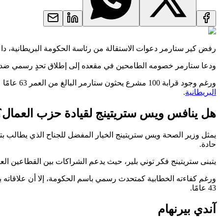
رفض كير ستارمر دعوات الاستقالة من رئاسة الحكومة البريطانية، داعي
ودعا ستارمر خصومه الطامحين في مقعده إلى إطلاق تحدٍ رسمي ضد قيادته، وهو إجراء يتطلب
ورغم وجود قرابة 100 مشرع يحثون ستارمر البالغ من العمر 63 عامًا على الاستقالة علانية، إلا أن أحدًا لم يخط الخطوة الأولى رسميًا حتى الآن، وسط ترقب لما ستسفر عنه الأيام القادمة في أروقة
البريطانية
.
هل ينافس ويس ستريتينج لقيادة حزب العمال؟
يمثل وزير الصحة ويس ستريتينج الخيار المفضل للجناح الذي يطالب بتغ
حادة.
يتبنى ستريتينج فكر توني بلير، حيث يدعم الشراكات بين القطاعين الع
ورغم كفاءته الخطابية كمتحدث رسمي باسم الحكومة، إلا أن علاقاته ب
43 عامًا.
آندي بيرنهام