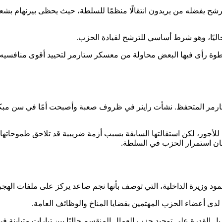
شح يفضله من يريدون انتقالًا منظمًا للسلطة، حيث يحظى بيرنهام بشعب
اليًا، وهو شرط أساسي للترشح لقيادة الحزب.
طوة رأى فيها البعض محاولة من معسكر ستارمر لتحييد أقوى منافسيه
ب ستارمر المتحفظ. نشأت راينر في ظروف صعبة وأصبحت أمًا في سن مبكرة
للأجور، لكن استقالتها السابقة بسبب أزمة ضريبية قد تلاحق طموحاتها ا
مان استمرار الحزب في السلطة.
محمود وزيرة الداخلية، التي توصف بأنها نجم صاعد يركز على ملفات الهج
ا لدى أعضاء الحزب المهتمين بقضايا المناخ والوظائف العامة.
 بل القدرة على توحيد حزب العمال المنقسم حاليًا بين تيارات متباينة