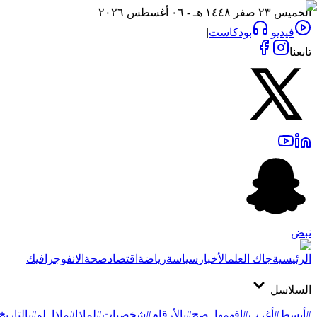
الخميس ٢٣ صفر ١٤٤٨ هـ - ٠٦ أغسطس ٢٠٢٦
فيديو
|
بودكاست
|
تابعنا
نبض
الرئيسية
جاك العلم
الأخبار
سياسة
رياضة
اقتصاد
صحة
الانفوجرافيك
السلاسل
#أبسط
#أغرب
#افهمها_صح
#بالأرقام
#شخصيات
#لماذا
#ماذا_لو
#بالتاريخ