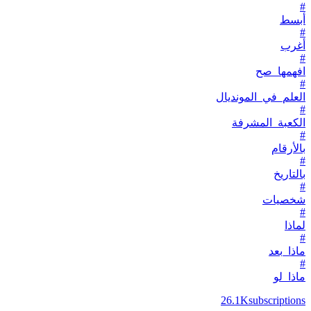
#
أبسط
#
أغرب
#
افهمها_صح
#
العلم_في_المونديال
#
الكعبة_المشرفة
#
بالأرقام
#
بالتاريخ
#
شخصيات
#
لماذا
#
ماذا_بعد
#
ماذا_لو
26.1K
subscriptions