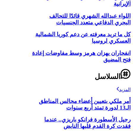
الإيرانية
اللواء عبدالله الشهري قائدًا للتحالف
البحري الدفاعي متعدد الجنسيات
كل ما تريد معرفته عن دعم كوريا الشمالية
العسكري لروسيا
انفجاران يهزان هرمز وسط مفاوضات إعادة
فتح المضيق
السلاسل
المزيد
أمر ملكي بتعيين أعضاء مجالس المناطق
الـ13 لدورة تمتد أربع سنوات
رحيل الأسطورة فرانكو باريزي.. عندما
فقدت كرة القدم قلبها النابض