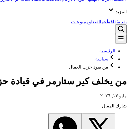
المزيد
تقنية
ثقافة
أعمال
فن
علوم
منوعات
الرئيسية
سياسة
من يقود حزب العمال
من يخلف كير ستارمر في قيادة حز
مايو ١٣, ٢٠٢٦
شارك المقال