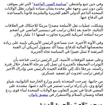
وفي حين تتبع واشنطن "
سياسة الصين الواحدة
" التي تقر بموقف
بكين دون تبني وجهة نظر محددة بشأن سيادة تايوان، تظل الولايات
المتحدة الداعم الدولي الأهم للجزيرة والملتزمة قانوناً بالمساعدة
في الدفاع عنها.
وشكلت عمليات نقل الأسلحة مصدرًا مزمنًا للاحتكاك في العلاقات
الثنائية، خاصة بعد إعلان ترامب في ديسمبر الماضي عن أضخم
حزمة أسلحة أمريكية للجزيرة تجاوزت قيمتها 11 مليار دولار.
وفي الآونة الأخيرة، حث مساعدو الرئيس الأمريكي تايبيه على زيادة
مخصصاتها المالية للدفاع، بينما أكد مسؤول أمريكي أن القمة
المرتقبة لا تمثل تغييرًا في السياسة تجاه الجزيرة.
وعلى صعيد التوقعات الأمنية، كرر الرئيس ترامب قناعته بأن
التوترات المحيطة بالجزيرة لن تصل إلى مرحلة الانفجار خلال فترة
رئاسته، مرجعًا ذلك إلى علاقته الجيدة بالرئيس شي وإدراك الأخير
لرفض ترامب لحدوث أي تصعيد عسكري.
من جانبها، صرحت المتحدثة باسم وزارة الخارجية التايوانية، شياو
كوانغ وي، بأن إدراة ترامب تستمر في تأكيد دعمها، مشددة على
المضي قدمًا في تعزيز التعاون مع الولايات المتحدة لبناء قوى ردع
فعالة وضمان السلام والاستقرار في
مضيق تايوان
.
سجن "لاي" والحرية الدينية