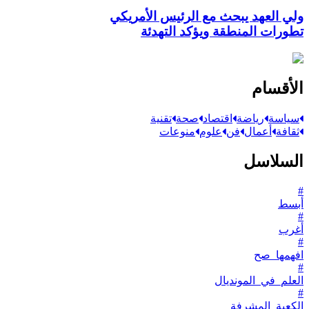
ولي العهد يبحث مع الرئيس الأمريكي
تطورات المنطقة ويؤكد التهدئة
الأقسام
سياسة
رياضة
اقتصاد
صحة
تقنية
ثقافة
أعمال
فن
علوم
منوعات
السلاسل
#
أبسط
#
أغرب
#
افهمها_صح
#
العلم_في_المونديال
#
الكعبة_المشرفة