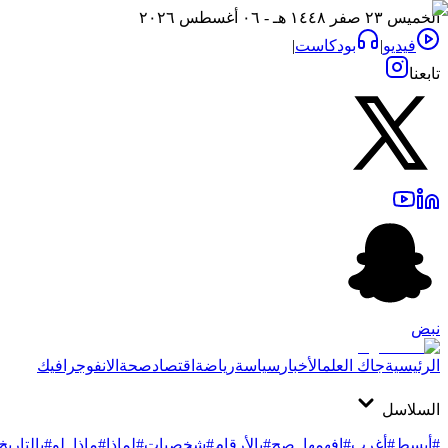
الخميس ٢٣ صفر ١٤٤٨ هـ - ٠٦ أغسطس ٢٠٢٦
فيديو
|
بودكاست
|
تابعنا
نبض
الرئيسية
جاك العلم
الأخبار
سياسة
رياضة
اقتصاد
صحة
الانفوجرافيك
السلاسل
#أبسط
#أغرب
#افهمها_صح
#بالأرقام
#شخصيات
#لماذا
#ماذا_لو
#بالتاريخ