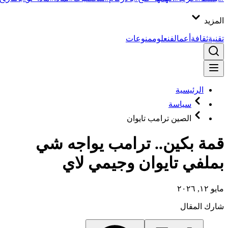
المزيد
تقنية
ثقافة
أعمال
فن
علوم
منوعات
الرئيسية
سياسة
الصين ترامب تايوان
قمة بكين.. ترامب يواجه شي
بملفي تايوان وجيمي لاي
مايو ١٢, ٢٠٢٦
شارك المقال