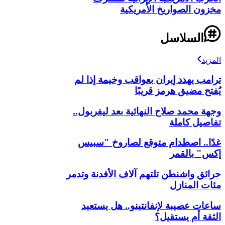
مخزون الصواريخ الأمريكية
السلاسل
المزيد
ترامب يهدد إيران بعواقب وخيمة إذا لم
يُفتح مضيق هرمز قريبًا
وجهة محمد صلاح النهائية بعد ليفربول..
تفاصيل كاملة
غدًا.. اصطدام متوقع لصاروخ "سبيس
إكس" بالقمر
حرائق واشنطن تلتهم آلاف الأفدنة وتدمر
مئات المنازل
ساعات عصيبة لإنفانتينو.. هل يستعيد
الثقة أم يستقيل؟