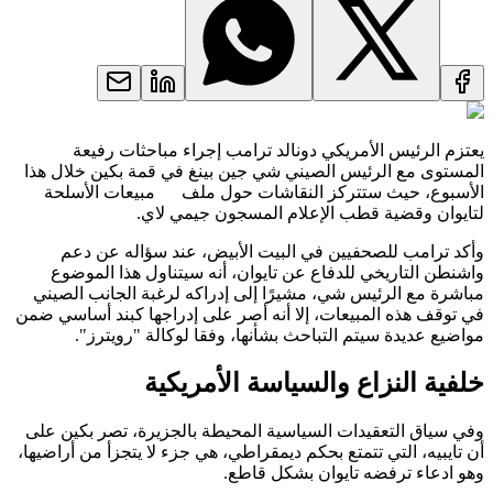
يعتزم الرئيس الأمريكي دونالد ترامب إجراء مباحثات رفيعة
المستوى مع الرئيس الصيني شي جين بينغ في قمة بكين خلال هذا
الأسبوع، حيث ستتركز النقاشات حول ملف مبيعات الأسلحة
لتايوان وقضية قطب الإعلام المسجون جيمي لاي.
وأكد ترامب للصحفيين في البيت الأبيض، عند سؤاله عن دعم
واشنطن التاريخي للدفاع عن تايوان، أنه سيتناول هذا الموضوع
مباشرة مع الرئيس شي، مشيرًا إلى إدراكه لرغبة الجانب الصيني
في توقف هذه المبيعات، إلا أنه أصر على إدراجها كبند أساسي ضمن
مواضيع عديدة سيتم التباحث بشأنها، وفقا لوكالة "رويترز".
خلفية النزاع والسياسة الأمريكية
وفي سياق التعقيدات السياسية المحيطة بالجزيرة، تصر بكين على
أن تايبيه، التي تتمتع بحكم ديمقراطي، هي جزء لا يتجزأ من أراضيها،
وهو ادعاء ترفضه تايوان بشكل قاطع.