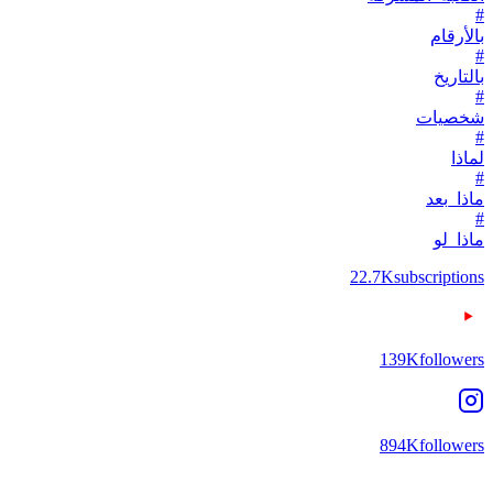
#
بالأرقام
#
بالتاريخ
#
شخصيات
#
لماذا
#
ماذا_بعد
#
ماذا_لو
22.7K
subscriptions
139K
followers
894K
followers