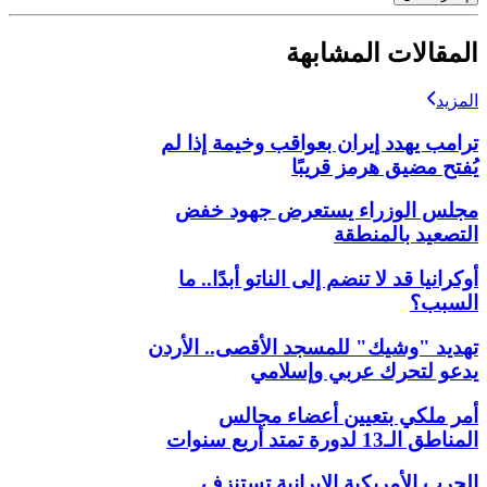
المقالات المشابهة
المزيد
ترامب يهدد إيران بعواقب وخيمة إذا لم
يُفتح مضيق هرمز قريبًا
مجلس الوزراء يستعرض جهود خفض
التصعيد بالمنطقة
أوكرانيا قد لا تنضم إلى الناتو أبدًا.. ما
السبب؟
تهديد "وشيك" للمسجد الأقصى.. الأردن
يدعو لتحرك عربي وإسلامي
أمر ملكي بتعيين أعضاء مجالس
المناطق الـ13 لدورة تمتد أربع سنوات
الحرب الأمريكية الإيرانية تستنزف