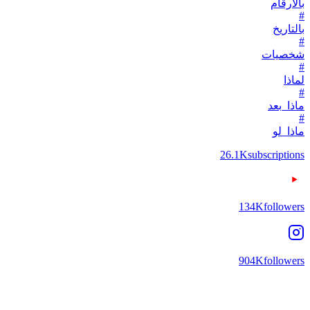
بالأرقام
#
بالتاريخ
#
شخصيات
#
لماذا
#
ماذا_بعد
#
ماذا_لو
26.1K
subscriptions
134K
followers
904K
followers