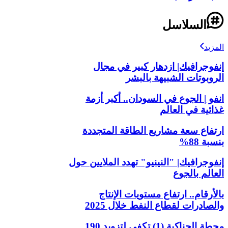
السلاسل
المزيد
إنفوجرافيك| ازدهار كبير في مجال
الروبوتات الشبيهة بالبشر
انفو | الجوع في السودان.. أكبر أزمة
غذائية في العالم
ارتفاع سعة مشاريع الطاقة المتجددة
بنسبة 88%
إنفوجرافيك| "النينيو" تهدد الملايين حول
العالم بالجوع
بالأرقام.. ارتفاع مستويات الإنتاج
والصادرات لقطاع النفط خلال 2025
محطة الحناكية (1) تكفي لتزويد 190