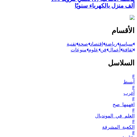
ألف منزل بالكهرباء سنويًا
الأقسام
سياسة
رياضة
اقتصاد
صحة
تقنية
ثقافة
أعمال
فن
علوم
منوعات
السلاسل
#
أبسط
#
أغرب
#
افهمها_صح
#
العلم_في_المونديال
#
الكعبة_المشرفة
#