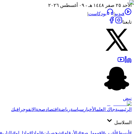
الأحد ٢٥ صفر ١٤٤٨ هـ - ٠٩ أغسطس ٢٠٢٦
فيديو
|
بودكاست
|
تابعنا
نبض
الرئيسية
جاك العلم
الأخبار
سياسة
رياضة
اقتصاد
صحة
الانفوجرافيك
السلاسل
#أبسط
#أغرب
#افهمها_صح
#بالأرقام
#شخصيات
#لماذا
#ماذا_لو
#بالتاريخ