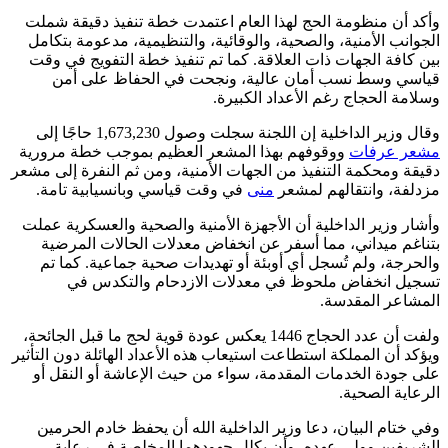
وأكد أن منظومة الحج لهذا العام اعتمدت خطة تنفيذ دقيقة شملت
الجوانب الأمنية، والصحية، والوقائية، والتنظيمية، مدعومة بتكامل
بين كافة الجهات ذات العلاقة. كما تم تنفيذ خطة التفويج في وقت
قياسي وسط نسب أمان عالية، ونجحت في الحفاظ على أمن
وسلامة الحجاج رغم الأعداد الكبيرة.
وقال وزير الداخلية إن اللجنة سجلت وصول 1,673,230 حاجًا إلى
مشعر عرفات
ووقوفهم بهذا المشعر العظيم بموجب خطة مرورية
دقيقة ومحكمة التنفيذ من الجهات الأمنية، ومن ثم النفرة إلى مشعر
مزدلفة، وانتقالهم لمشعر
منى
في وقت قياسي وبانسيابية تامة.
وأشار وزير الداخلية أن الأجهزة الأمنية والصحية والعسكرية عملت
بتناغم ميداني، مما أسفر عن انخفاض معدلات الحالات المرضية
والحرجة، ولم تُسجل أي أوبئة أو تهديدات صحية جماعية. كما تم
تسجيل انخفاض ملحوظ في معدلات الازدحام والتكدس في
المشاعر المقدسة.
ولفت أن عدد الحجاج 1446 يعكس عودة قوية لحج ما قبل الجائحة،
ويؤكد أن المملكة استطاعت استيعاب هذه الأعداد الهائلة دون التأثير
على جودة الخدمات المقدمة، سواء من حيث الإعاشة أو النقل أو
الرعاية الصحية.
وفي ختام البيان، دعا وزير الداخلية الله أن يحفظ خادم الحرمين
الشريفين وولي عهده، وأن يكلل جهودهما المخلصة في رعاية