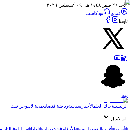
الأحد ٢٦ صفر ١٤٤٨ هـ - ٠٩ أغسطس ٢٠٢٦
فيديو
|
بودكاست
|
تابعنا
نبض
الرئيسية
جاك العلم
الأخبار
سياسة
رياضة
اقتصاد
صحة
الانفوجرافيك
السلاسل
#أبسط
#أغرب
#افهمها_صح
#بالأرقام
#شخصيات
#لماذا
#ماذا_لو
#بالتاريخ