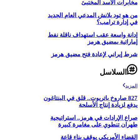
مخابرات الأسد المختبئ
من هو تود بلانش المدعي العام الجديد
في إدارة ترامب؟
إدانة واسعة عقب استهداف ناقلة نفط
إماراتية بمضيق هرمز
شرط إيراني لإعادة فتح مضيق هرمز
السلاسل
المزيد
827 صاروخ باتريوت.. قلق في البنتاغون
يدفع لزيادة إنتاج الأسلحة
صراع الإرادات في هرمز.. استراتيجية
طهران تنطوي على مغامرة كبيرة
القضاء الأمريكي يوقف بناء قاعة