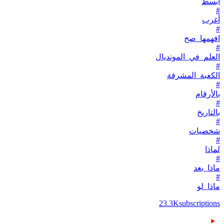
أبسط
#
أغرب
#
افهمها_صح
#
العلم_في_المونديال
#
الكعبة_المشرفة
#
بالأرقام
#
بالتاريخ
#
شخصيات
#
لماذا
#
ماذا_بعد
#
ماذا_لو
23.3K
subscriptions