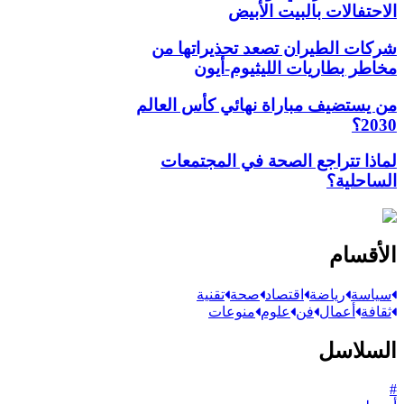
الاحتفالات بالبيت الأبيض
شركات الطيران تصعد تحذيراتها من
مخاطر بطاريات الليثيوم-أيون
من يستضيف مباراة نهائي كأس العالم
2030؟
لماذا تتراجع الصحة في المجتمعات
الساحلية؟
الأقسام
سياسة
رياضة
اقتصاد
صحة
تقنية
ثقافة
أعمال
فن
علوم
منوعات
السلاسل
#