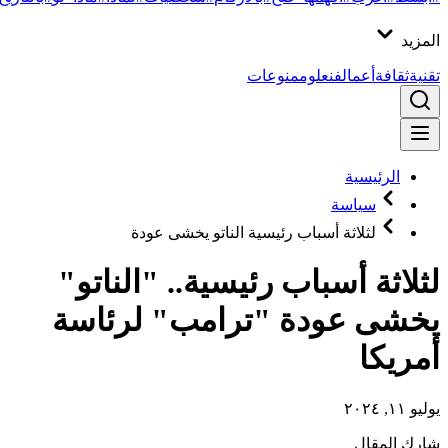
المزيد
تقنية
ثقافة
أعمال
فن
علوم
منوعات
الرئيسية
سياسة
لثلاثة أسباب رئيسية الناتو يخشى عودة
لثلاثة أسباب رئيسية.. "الناتو"
يخشى عودة "ترامب" لرئاسة
أمريكا
يوليو ١١, ٢٠٢٤
شارك المقال