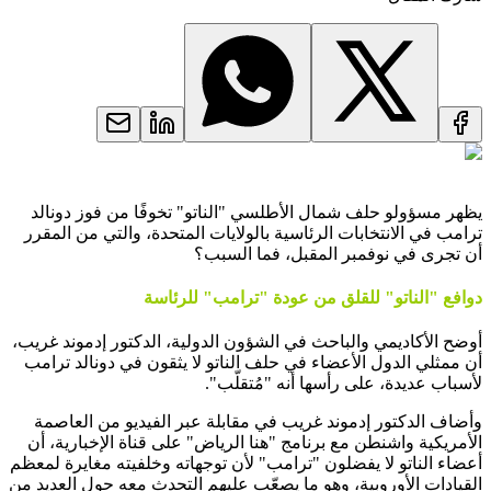
يظهر مسؤولو حلف شمال الأطلسي "الناتو" تخوفًا من فوز دونالد
ترامب في الانتخابات الرئاسية بالولايات المتحدة، والتي من المقرر
أن تجرى في نوفمبر المقبل، فما السبب؟
دوافع "الناتو" للقلق من عودة "ترامب" للرئاسة
أوضح الأكاديمي والباحث في الشؤون الدولية، الدكتور إدموند غريب،
أن ممثلي الدول الأعضاء في حلف الناتو لا يثقون في دونالد ترامب
لأسباب عديدة، على رأسها أنه "مُتقلّب".
وأضاف الدكتور إدموند غريب في مقابلة عبر الفيديو من العاصمة
الأمريكية واشنطن مع برنامج "هنا الرياض" على قناة الإخبارية، أن
أعضاء الناتو لا يفضلون "ترامب" لأن توجهاته وخلفيته مغايرة لمعظم
القيادات الأوروبية، وهو ما يصعّب عليهم التحدث معه حول العديد من