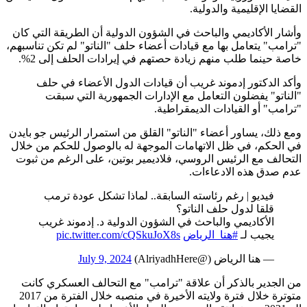
القضايا الإقليمية والدولية.
وأشار الأكاديمي والباحث في الشؤون الدولية أن الطريقة التي كان
"ترامب" يتعامل بها مع قيادات أعضاء حلف "الناتو" لم تكن تناسبهم،
خاصة حينما طلب منهم زيادة حصتهم في إيرادات الحلف إلى 2%.
وأكد الدكتور إدموند غريب أن قيادات الدول الأعضاء في حلف
"الناتو" يفضلون التعامل مع الإدارات الجمهورية التي سبقت
"ترامب" أو القيادات الديمقراطية.
ومع ذلك، يساور أعضاء "الناتو" القلق من استمرار الرئيس جو بايدن
في الحكم، في ظل الاتهامات الموجهة له بالوصول للحكم من خلال
التحالف مع الرئيس الروسي، فلاديمير بوتين، على الرغم من ثبوت
عدم صدق هذه الادعاءات.
فيديو | رغم رئاسته السابقة.. لماذا تشكل عودة ترمب
قلقا لدول حلف الناتو؟
الأكاديمي والباحث في الشؤون الدولية د. إدموند غريب
يجيب لـ
#هنا_الرياض
pic.twitter.com/cQSkuJoX8s
— هنا الرياض (@AlriyadhHere)
July 9, 2024
من الجدير بالذكر أن علاقة "ترامب" مع التحالف العسكري كانت
متوترة خلال فترة ولايته الأخيرة في منصبه خلال الفترة من 2017