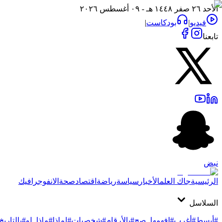
الأحد ٢٦ صفر ١٤٤٨ هـ - ٠٩ أغسطس ٢٠٢٦
فيديو
|
بودكاست
|
تابعنا
نبض
الرئيسية
جاك العلم
الأخبار
سياسة
رياضة
اقتصاد
صحة
الانفوجرافيك
السلاسل
#أبسط
#أغرب
#افهمها_صح
#بالأرقام
#شخصيات
#لماذا
#ماذا_لو
#بالتاريخ