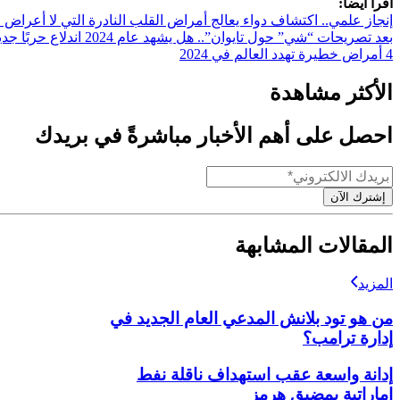
اقرأ أيضاً:
إنجاز علمي.. اكتشاف دواء يعالج أمراض القلب النادرة التي لا أعراض ل
بعد تصريحات “شي” حول تايوان”.. هل يشهد عام 2024 اندلاع حربًا جديدة
4 أمراض خطيرة تهدد العالم في 2024
الأكثر مشاهدة
احصل على أهم الأخبار مباشرةً في بريدك
إشترك الآن
المقالات المشابهة
المزيد
من هو تود بلانش المدعي العام الجديد في
إدارة ترامب؟
إدانة واسعة عقب استهداف ناقلة نفط
إماراتية بمضيق هرمز