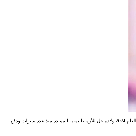
وأضاف الشهري أن اجتماع الطرفين بوجود الوسيط المتمثل في السعودية سيكون هو الخطوة الأبرز نحو تحقيق السلام، وعند إتمامها سيشهد العام 2024 ولادة حل للأزمة اليمنية الممتدة منذ عدة سنوات ودفع