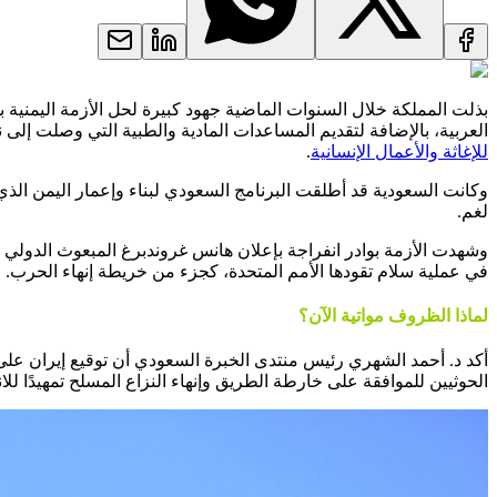
بذلت المملكة خلال السنوات الماضية جهود كبيرة لحل الأزمة اليمنية 
العربية، بالإضافة لتقديم المساعدات المادية والطبية التي وصلت إلى نحو 5 مليارات دولار كدعم مالي مباشر للبنك المركزي اليمني والعملة اليمنية، بالإضافة إلى 16 مليار دولا
للإغاثة والأعمال الإنسانية
.
وكانت السعودية قد أطلقت البرنامج السعودي لبناء وإعمار اليمن ا
لغم.
وشهدت الأزمة بوادر انفراجة بإعلان هانس غروندبرغ المبعوث الدولي 
في عملية سلام تقودها الأمم المتحدة، كجزء من خريطة إنهاء الحرب.
لماذا الظروف مواتية الآن؟
أكد د. أحمد الشهري رئيس منتدى الخبرة السعودي أن توقيع إيران على 
الحوثيين للموافقة على خارطة الطريق وإنهاء النزاع المسلح تمهيدًا ل