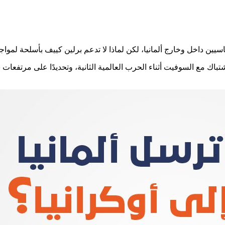
سيين داخل وخارج ألمانيا، لكن لماذا لا تدعم برلين كييف بأسلحة لموا