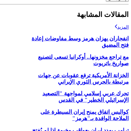
المقالات المشابهة
المزيد
انفجاران يهزان هرمز وسط مفاوضات إعادة
فتح المضيق
مع تراجع مخزونها.. أوكرانيا تسعى لتصنيع
صواريخ باتريوت
الخزانة الأمريكية ترفع عقوبات عن جهات
مرتبطة بالحرس الثوري الإيراني
تحرك عربي إسلامي لمواجهة "التصعيد
الإسرائيلي الخطير" في القدس
كواليس اتفاق يمنح إيران السيطرة على
الملاحة الوافدة بـ"هرمز"
ترامب يهدد إيران بعواقب وخيمة إذا لم يُفتح