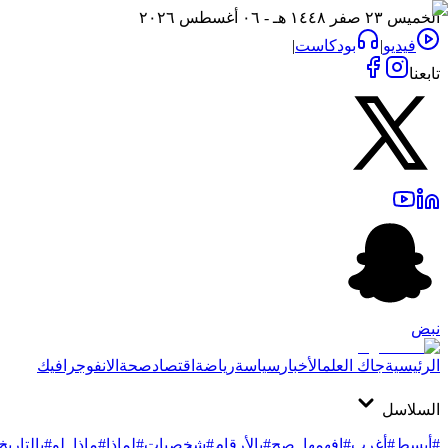
الخميس ٢٣ صفر ١٤٤٨ هـ - ٠٦ أغسطس ٢٠٢٦
فيديو
|
بودكاست
|
تابعنا
نبض
الرئيسية
جاك العلم
الأخبار
سياسة
رياضة
اقتصاد
صحة
الانفوجرافيك
السلاسل
#أبسط
#أغرب
#افهمها_صح
#بالأرقام
#شخصيات
#لماذا
#ماذا_لو
#بالتاريخ