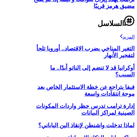
مضيق هرمز قريبًا
السلاسل
المزيد
التغير المناخي يضرب الاقتصاد.. أوروبا تلجأ
لتفجير الأنهار
أوكرانيا قد لا تنضم إلى الناتو أبدًا.. ما
السبب؟
فيفا يتراجع عن خطة الاستثمار الخاص بعد
موجة انتقادات واسعة
إدارة ترامب تدرس حظر واردات المكونات
الصينية لمراكز البيانات
لماذا تدخلت واشنطن لإنقاذ الين الياباني؟