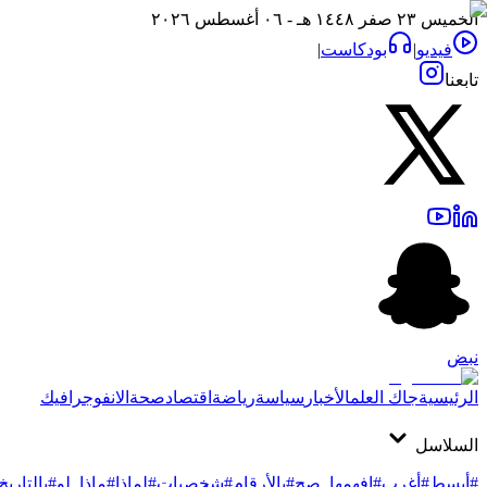
الخميس ٢٣ صفر ١٤٤٨ هـ - ٠٦ أغسطس ٢٠٢٦
فيديو
|
بودكاست
|
تابعنا
نبض
الرئيسية
جاك العلم
الأخبار
سياسة
رياضة
اقتصاد
صحة
الانفوجرافيك
السلاسل
#أبسط
#أغرب
#افهمها_صح
#بالأرقام
#شخصيات
#لماذا
#ماذا_لو
#بالتاريخ