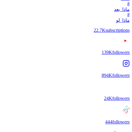
#
ماذا_بعد
#
ماذا_لو
22.7K
subscriptions
139K
followers
894K
followers
24K
followers
444
followers