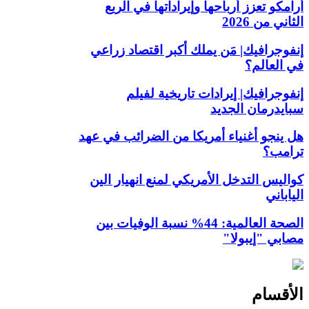
أرامكو تعزز أرباحها وإيراداتها في الربع
الثاني من 2026
إنفوجرافيك| مَن يملك أكبر اقتصاد زراعي
في العالم؟
إنفوجرافيك| إيرادات تاريخية لفيلم
سبايدرمان الجديد
هل ينجو أغنياء أمريكا من الضرائب في عهد
ترامب؟
كواليس التدخل الأمريكي لمنع انهيار الين
الياباني
الصحة العالمية: 44% نسبة الوفيات بين
مصابي "إيبولا"
الأقسام