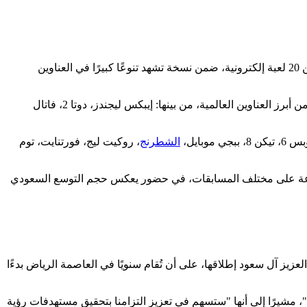
2026، وسط مشاركة واسعة من أندية سعودية تخوض غمار المنافسات في أكثر من 20 لعبة إلكترونية، ضمن نسخة تشهد تنوعًا كبيرًا في العناوين
التي تشكل العمود الفقري للبطولة، إذ تضم قائمة المنافسات مجموعة من أبرز العناوين العالمية، من بينها: إيبكس ليجندز، دوتا 2، فاتال
الشطرنج
، روكيت ليج، فورتنايت، توم
 موزعة على مختلف المسابقات، في حضور يعكس حجم التوسع السعودي
 عبدالعزيز آل سعود إطلاقها، على أن تُقام سنويًا في العاصمة الرياض بدءًا
ة"، مشيرًا إلى أنها "ستسهم في تعزيز التزامنا بتحقيق مستهدفات رؤية