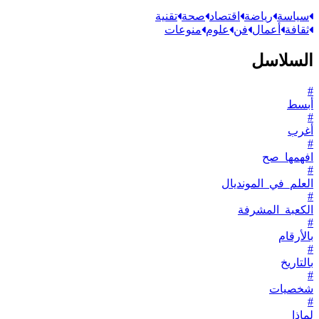
سياسة
رياضة
اقتصاد
صحة
تقنية
ثقافة
أعمال
فن
علوم
منوعات
السلاسل
#
أبسط
#
أغرب
#
افهمها_صح
#
العلم_في_المونديال
#
الكعبة_المشرفة
#
بالأرقام
#
بالتاريخ
#
شخصيات
#
لماذا