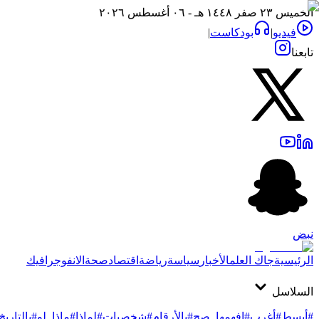
الخميس ٢٣ صفر ١٤٤٨ هـ - ٠٦ أغسطس ٢٠٢٦
فيديو
|
بودكاست
|
تابعنا
نبض
الرئيسية
جاك العلم
الأخبار
سياسة
رياضة
اقتصاد
صحة
الانفوجرافيك
السلاسل
#أبسط
#أغرب
#افهمها_صح
#بالأرقام
#شخصيات
#لماذا
#ماذا_لو
#بالتاريخ