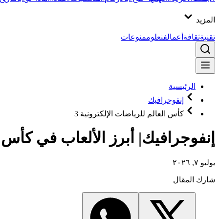
المزيد
تقنية
ثقافة
أعمال
فن
علوم
منوعات
الرئيسية
إنفوجرافيك
كأس العالم للرياضات الإلكترونية 3
إنفوجرافيك| أبرز الألعاب في كأس العا
يوليو ٧, ٢٠٢٦
شارك المقال