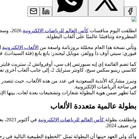
انطلقت اليوم منافسات
كأس العالم للرياضات الإلكترونية
المطروحة وتنافسًا عالميًا على ألقاب البطولة.
وتأتي نسخة هذا العام محمّلة بروزنامة واسعة من
الألعاب الإلكترونية
فيوري: سيتي أوف ذا وولفز، موبايل ليجندز: بانغ بانغ (فئة السيدات)، ف
كما تضم القائمة إي إيه سبورتس إف سي، أوفرواتش 2، ستريت فايتر 6، أونر أوف كينجز، كول أوف ديوتي: وورزون، كول أوف ديوتي: بلاك أوبس 6، تيكن 8، ببجي موبايل،
كلانسي رينبو سكس سيج، كاونتر سترايك 2، إلى جانب ألعاب أخرى تعكس تنوع المشهد التنافسي للبطولة.
وتبرز مشاركة الأندية السعودية في عدد من هذه الألعاب، حيث تتصد
في ساحة الرياضات الإلكترونية.
كما تظهر ضمن هوية البطولة شعارات وتشجيعات بعدة لغات، بينها الإنج
بطولة عالمية متعددة الألعاب
وانطلقت بطولة
كأس العالم للرياضات الإلكترونية
في أ
من صيف 2024.
وأكد ولي العهد حينها أن البطولة تمثل "الخطوة الطبيعية التالية في ر