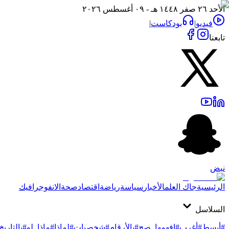
الأحد ٢٦ صفر ١٤٤٨ هـ - ٠٩ أغسطس ٢٠٢٦
فيديو
|
بودكاست
|
تابعنا
نبض
الرئيسية
جاك العلم
الأخبار
سياسة
رياضة
اقتصاد
صحة
الانفوجرافيك
السلاسل
#أبسط
#أغرب
#افهمها_صح
#بالأرقام
#شخصيات
#لماذا
#ماذا_لو
#بالتاريخ