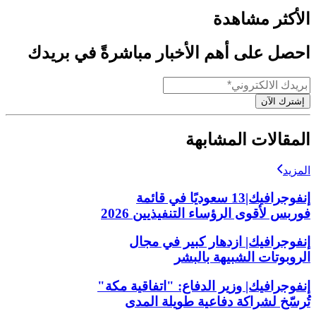
الأكثر مشاهدة
احصل على أهم الأخبار مباشرةً في بريدك
إشترك الآن
المقالات المشابهة
المزيد
إنفوجرافيك|13 سعوديًا في قائمة
فوربس لأقوى الرؤساء التنفيذيين 2026
إنفوجرافيك| ازدهار كبير في مجال
الروبوتات الشبيهة بالبشر
إنفوجرافيك| وزير الدفاع: "اتفاقية مكة"
تُرسّخ لشراكة دفاعية طويلة المدى