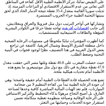
على النقيض تمامًا، تتركز الأنظمة الطبية الأقل كفاءة في المناطق
التي تعاني من عدم الاستقرار الاقتصادي أو النزاعات المزمنة، إذ
تذيلت سوريا القائمة بمعدل 35.4 نقطة نتيجة الدمار الحاد الذي لحق
ببنيتها التحتية الطبية جراء الحروب المستمرة.
وتشاركها في أواخر الترتيب دول مثل فنزويلا والعراق وبنغلاديش،
إلى جانب
اقتصادات أفريقية
تواجه نقصًا حرجًا في الكوادر البشرية
المؤهلة والطاقات الاستيعابية للمستشفيات.
كما أظهرت المؤشرات تباينًا ملحوظًا في مستويات الرعاية الصحية
داخل منطقة الشرق الأوسط وشمال أفريقيا، كاشفة عن تراجع
بعض الدول العربية في هذا التصنيف، نظرًا لوجود فجوات في البنية
التحتية وضغط الطلب.
حيث حصلت المغرب على 46.8 نقطة وتلتها مصر التي حققت معدل
47.9 نقطة متقاربة في ذلك مع دول مثل مونتينيغرو، ما يضع هذه
الأنظمة أمام تحديات هيكلية ملحة.
تضع هذه الحصيلة قادة القطاعات الطبية أمام حقيقة واضحة؛ وهي
أن جودة الرعاية الطبية تبدأ من كفاءة التنظيم لا من ضخامة
الموازنات، فلم تعد الهبات المالية المباشرة كافية وحدها لصناعة
الفارق، بل أصبح النجاح مرهونًا بذكاء التخطيط والتركيز الاستباقي
على الرعاية الوقائية وصياغة منظومة تغطية متكاملة تضمن
استقرار جودة الخدمات وحمايتها من التعثر.