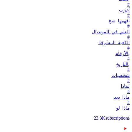
#
أغرب
#
افهمها_صح
#
العلم_في_المونديال
#
الكعبة_المشرفة
#
بالأرقام
#
بالتاريخ
#
شخصيات
#
لماذا
#
ماذا_بعد
#
ماذا_لو
23.3K
subscriptions