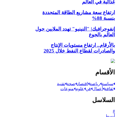
غذائية في العالم
ارتفاع سعة مشاريع الطاقة المتجددة
بنسبة 88%
إنفوجرافيك| "النينيو" تهدد الملايين حول
العالم بالجوع
بالأرقام.. ارتفاع مستويات الإنتاج
والصادرات لقطاع النفط خلال 2025
الأقسام
سياسة
رياضة
اقتصاد
صحة
تقنية
ثقافة
أعمال
فن
علوم
منوعات
السلاسل
#
أبسط