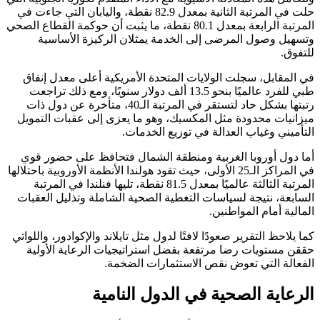
حلت في المرتبة الثانية بمعدل 82.9 نقطة، واليابان التي جاءت في
المرتبة الرابعة بمعدل 80.1 نقطة، ما يثبت أن حوكمة القطاع الصحي
وتسهيل وصول المرضى إلى الخدمة يمثلان الركيزة الأساسية
للتفوق.
في المقابل، سجلت الولايات المتحدة الأمريكية أعلى معدل إنفاق
طبي للفرد عالميًا بنحو 13.5 ألف دولار سنويًا، ومع ذلك تراجعت
رتبتها بشكل حاد لتستقر في المرتبة الـ40، متأخرة عن دول ذات
ميزانيات محدودة مثل المكسيك، وهو ما يعزى إلى عقبات التمويل
التأميني وغياب العدالة في توزيع الخدمات.
أما دول أوروبا الغربية ومنطقة الشمال فتحافظ على حضور قوي
في المراكز الـ25 الأولى، حيث تقود هولندا الأنظمة الأوروبية باحتلالها
المرتبة الثالثة عالميًا بمعدل 81.5 نقطة، تليها فنلندا في المرتبة
السابعة، نتيجة لسياسات التغطية الصحية الشاملة وتذليل العقبات
المالية أمام المواطنين.
كما يلاحظ التقرير صعودًا لافتًا لدول مثل تايلاند والإكوادور، واللواتي
حققن مستويات رضا مرتفعة بفضل استراتيجيات الرعاية الأولية
الفعالة التي تعوض نقص الاستثمارات الضخمة.
الرعاية الصحية في الدول النامية