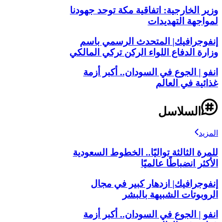
وزير الخارجية: اتفاقية مكة توحد جهودنا
لمواجهة التهديدات
إنفوجرافيك| المتحدث الرسمي باسم
وزارة الدفاع اللواء الركن تركي المالكي
انفو | الجوع في السودان.. أكبر أزمة
غذائية في العالم
السلاسل
المزيد
للمرة الثالثة تواليًا.. الخطوط السعودية
الأكثر انضباطًا عالميًا
إنفوجرافيك| ازدهار كبير في مجال
الروبوتات الشبيهة بالبشر
انفو | الجوع في السودان.. أكبر أزمة