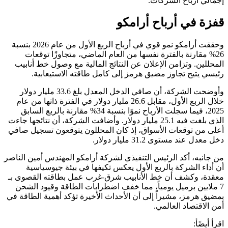
إجمالي أرباح الشركات.
قفزة في أرباح أرامكو
وحققت أرامكو نمو قوي في أرباح الربع الأول من عام 2026 بنسبة
26% مقارنة بالفترة نفسها من العام الماضي، متجاوزًا توقعات
المحللين. وتزامن الإعلان عن النتائج المالية مع وصول خط أنابيب
رئيسي يتيح تجاوز مضيق هرمز إلى كامل طاقته الاستيعابية.
وأوضحت الشركة، أن صافي الدخل المعدل بلغ 33.6 مليار دولار
خلال الربع الأول، مقابل 26.6 مليار دولار في الفترة ذاتها من عام
2025، فيما سجلت الأرباح نموًا بنسبة 34% مقارنة بالربع السابق
الذي بلغت فيه 25.1 مليار دولار. وأضافت الشركة، أن نتائجها جاءت
أعلى من توقعات الأسواق، إذ كان المحللون يتوقعون تسجيل صافي
دخل معدل عند مستوى 31.2 مليار دولار.
من جانبه، أكد الرئيس التنفيذي لشركة أرامكو المهندس أمين الناصر
أن أداء الشركة بالربع الأول يعكس تكيفها في بيئة جيوسياسية
معقدة، وكشف أن خط الأنابيب شرق-غرب عمل بطاقته القصوى بـ
7 ملايين برميل يومياً، مما خفف اضطرابات الطاقة وقيود الشحن
بمضيق هرمز، مشيراً إلى أن الأحداث الأخيرة تؤكد أهمية الطاقة في
أمن الاقتصاد العالمي.
اقرأ أيضًأ: