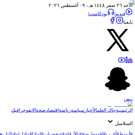
الأحد ٢٦ صفر ١٤٤٨ هـ - ٠٩ أغسطس ٢٠٢٦
فيديو
|
بودكاست
|
تابعنا
نبض
الرئيسية
جاك العلم
الأخبار
سياسة
رياضة
اقتصاد
صحة
الانفوجرافيك
السلاسل
#أبسط
#أغرب
#افهمها_صح
#بالأرقام
#شخصيات
#لماذا
#ماذا_لو
#بالتاريخ