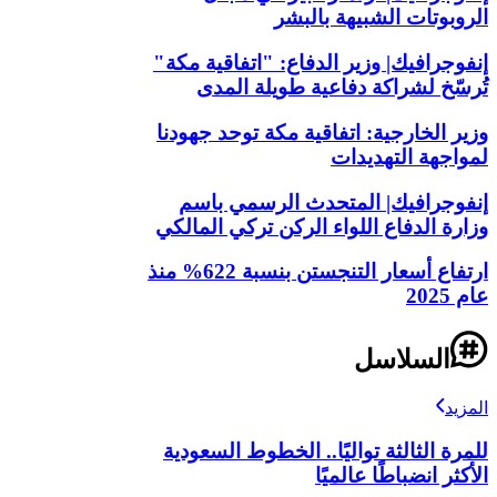
الروبوتات الشبيهة بالبشر
إنفوجرافيك| وزير الدفاع: "اتفاقية مكة"
تُرسّخ لشراكة دفاعية طويلة المدى
وزير الخارجية: اتفاقية مكة توحد جهودنا
لمواجهة التهديدات
إنفوجرافيك| المتحدث الرسمي باسم
وزارة الدفاع اللواء الركن تركي المالكي
ارتفاع أسعار التنجستن بنسبة 622% منذ
عام 2025
السلاسل
المزيد
للمرة الثالثة تواليًا.. الخطوط السعودية
الأكثر انضباطًا عالميًا