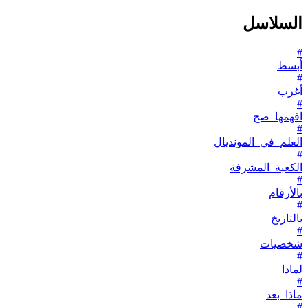
السلاسل
#
أبسط
#
أغرب
#
افهمها_صح
#
العلم_في_المونديال
#
الكعبة_المشرفة
#
بالأرقام
#
بالتاريخ
#
شخصيات
#
لماذا
#
ماذا_بعد
#