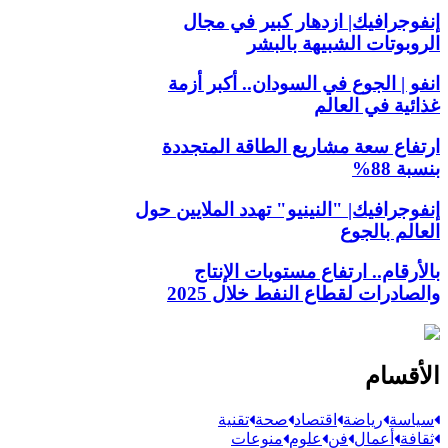
إنفوجرافيك| ازدهار كبير في مجال
الروبوتات الشبيهة بالبشر
انفو | الجوع في السودان.. أكبر أزمة
غذائية في العالم
ارتفاع سعة مشاريع الطاقة المتجددة
بنسبة 88%
إنفوجرافيك| "النينيو" تهدد الملايين حول
العالم بالجوع
بالأرقام.. ارتفاع مستويات الإنتاج
والصادرات لقطاع النفط خلال 2025
الأقسام
سياسة
رياضة
اقتصاد
صحة
تقنية
ثقافة
أعمال
فن
علوم
منوعات