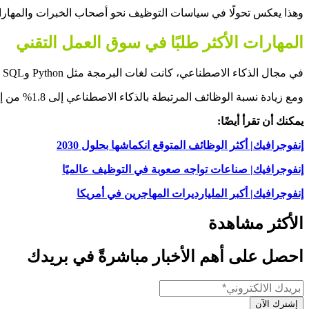
وهذا يعكس تحولًا في سياسات التوظيف نحو أصحاب الخبرات والمهارات 
المهارات الأكثر طلبًا في سوق العمل التقني
في مجال الذكاء الاصطناعي، كانت لغات البرمجة مثل Python وSQL من أبرز المهارات المطلوبة، إلى جانب المهارات المتعلقة بقابلية التوسع، وهي ضرورية لإدارة كميات ضخمة من البيانات بكفاءة.
ومع زيادة نسبة الوظائف المرتبطة بالذكاء الاصطناعي إلى 1.8% من إجمالي الوظائف في الولايات المتحدة، يبدو أن مستقبل التوظيف في التكنولوجيا بات مرهونًا بالقدرة على التكيف مع الذكاء الاصطناعي.
يمكنك أن تقرأ أيضًا:
إنفوجرافيك| أكثر الوظائف المتوقع انكماشها بحلول 2030
إنفوجرافيك| صناعات تواجه صعوبة في التوظيف عالميًا
إنفوجرافيك| أكبر المليارديرات المهاجرين في أمريكا
الأكثر مشاهدة
احصل على أهم الأخبار مباشرةً في بريدك
إشترك الآن