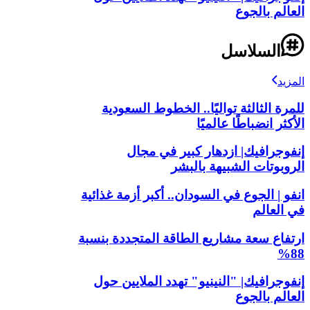
العالم بالجوع
السلاسل
المزيد
للمرة الثالثة تواليًا.. الخطوط السعودية
الأكثر انضباطًا عالميًا
إنفوجرافيك| ازدهار كبير في مجال
الروبوتات الشبيهة بالبشر
انفو | الجوع في السودان.. أكبر أزمة غذائية
في العالم
ارتفاع سعة مشاريع الطاقة المتجددة بنسبة
88%
إنفوجرافيك| "النينيو" تهدد الملايين حول
العالم بالجوع