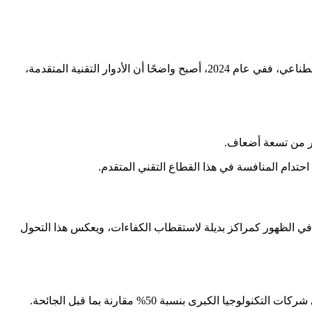
تشهد شركات التكنولوجيا الكبرى تحولات سريعة في اتجاهات التوظيف، مع تغيّر الأولويات والتحديات في ظل السباق العالمي نحو الذكاء الاصطناعي، ففي عام 2024، أصبح واضحًا أن الأدوار التقنية المتقدمة،
 بدأت في الظهور كمراكز بديلة لاستقطاب الكفاءات، ويعكس هذا التحول
برى بنسبة 50% مقارنة بما قبل الجائحة.