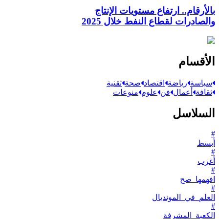
بالأرقام.. ارتفاع مستويات الإنتاج
والصادرات لقطاع النفط خلال 2025
الأقسام
سياسة
رياضة
اقتصاد
صحة
تقنية
ثقافة
أعمال
فن
علوم
منوعات
السلاسل
#
أبسط
#
أغرب
#
افهمها_صح
#
العلم_في_المونديال
#
الكعبة_المشرفة