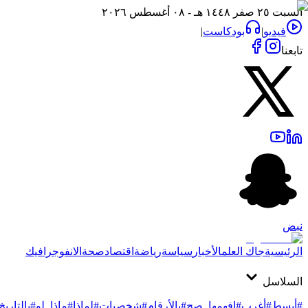
السبت ٢٥ صفر ١٤٤٨ هـ - ٠٨ أغسطس ٢٠٢٦
فيديو
|
بودكاست
|
تابعنا
نبض
الرئيسية
جاك العلم
الأخبار
سياسة
رياضة
اقتصاد
صحة
الانفوجرافيك
السلاسل
#أبسط
#أغرب
#افهمها_صح
#بالأرقام
#شخصيات
#لماذا
#ماذا_لو
#بالتاريخ