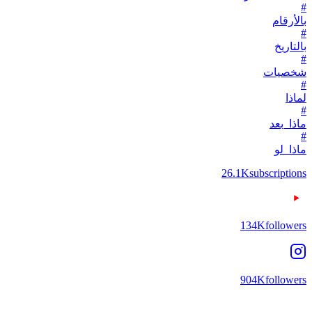
#
بالأرقام
#
بالتاريخ
#
شخصيات
#
لماذا
#
ماذا_بعد
#
ماذا_لو
26.1K
subscriptions
134K
followers
904K
followers