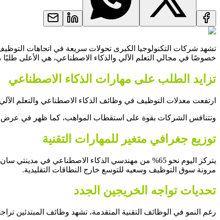
خصوصًا في مجالي التعلم الآلي والذكاء الاصطناعي، هي الأعلى طلبًا مقار
تزايد الطلب على مهارات الذكاء الاصطناعي
ارتفعت معدلات التوظيف في وظائف الذكاء الاصطناعي والتعلم الآلي بنسبة 27.1% هذا العام، متجاوزة بذلك نمو وظائف هندسة البيانات بأكثر م
وتتنافس الشركات بقوة على استقطاب المواهب، كما ظهر في عرض شركة Meta لموظفي OpenAI برواتب تصل إلى الملايين، مما يدل على احتدام المنافسة في هذا القطاع 
توزيع جغرافي متغير للمهارات التقنية
يتركز اليوم نحو 65% من مهندسي الذكاء الاصطناعي في 
مرونة سوق التوظيف وسعيه للتوسع خارج النطاقات التقليدية.
تحديات تواجه الخريجين الجدد
رغم النمو في الوظائف التقنية المتقدمة، تشهد وظائف المبتدئين تراجعًا حادًا، 