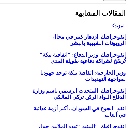
المقالات المشابهة
المزيد
إنفوجرافيك| ازدهار كبير في مجال
الروبوتات الشبيهة بالبشر
إنفوجرافيك| وزير الدفاع: "اتفاقية مكة"
تُرسّخ لشراكة دفاعية طويلة المدى
وزير الخارجية: اتفاقية مكة توحد جهودنا
لمواجهة التهديدات
إنفوجرافيك| المتحدث الرسمي باسم وزارة
الدفاع اللواء الركن تركي المالكي
انفو | الجوع في السودان.. أكبر أزمة غذائية
في العالم
إنفوجرافيك| "النينيو" تهدد الملايين حول