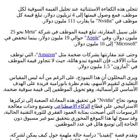
تتجلى هذه الكفاءة الاستثنائية عند تحليل القيمة السوقية لكل
موظف، فمع وصول قيمتها إلى 4 تريليون دولار، تبلغ قيمة كل
موظف في "Nvidia" ما يقارب 111 مليون دولار.
على سبيل المقارنة، تبلغ قيمة الموظف في شركة "Meta نحو 25
مليون دولار، وفي "
Apple
" حوالي 19 مليون دولار، بينما تنخفض في
"Microsoft" إلى 16 مليون دولار.
وحتى عند مقارنتها بشركات ضخمة مثل "
Amazon
"، التي توظف
مئات الآلاف، فإن الفجوة تبدو هائلة، حيث لا تتجاوز قيمة الموظف
في "أمازون" 1.5 مليون دولار.
ويرى المحللون أن هذا النموذج، على الرغم من أنه ليس المقياس
التقليدي لتقييم الأسهم، يقدم نظرة بانورامية فريدة على الهدف
الأساسي للرأسمالية، وهو تحويل الموظفين إلى قيمة سوقية ضخمة.
ويعود نجاح "Nvidia" في تحقيق هذه المعادلة الصعبة إلى تركيزها
الاستراتيجي على قطاع
الذكاء الاصطناعي
وتصنيع وحدات معالجة
الرسومات التي أصبحت بمثابة العمود الفقري للثورة التقنية الحالية،
وقد سمح لها هذا الموقع المحوري بتحقيق نمو غير مسبوق دون
الحاجة إلى توسع هائل في عدد الموظفين.
وتقدم قصة "إنفيديا" دراسة حالة ملهمة حول كيف يمكن لشركة،