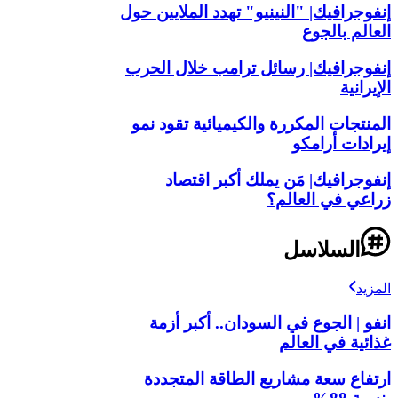
إنفوجرافيك| "النينيو" تهدد الملايين حول
العالم بالجوع
إنفوجرافيك| رسائل ترامب خلال الحرب
الإيرانية
المنتجات المكررة والكيميائية تقود نمو
إيرادات أرامكو
إنفوجرافيك| مَن يملك أكبر اقتصاد
زراعي في العالم؟
السلاسل
المزيد
انفو | الجوع في السودان.. أكبر أزمة
غذائية في العالم
ارتفاع سعة مشاريع الطاقة المتجددة