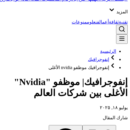
المزيد
تقنية
ثقافة
أعمال
فن
علوم
منوعات
الرئيسية
إنفوجرافيك
إنفوجرافيك موظفو nvidia الأغلى
إنفوجرافيك| موظفو "Nvidia"
الأغلى بين شركات العالم
يوليو ١٨, ٢٠٢٥
شارك المقال