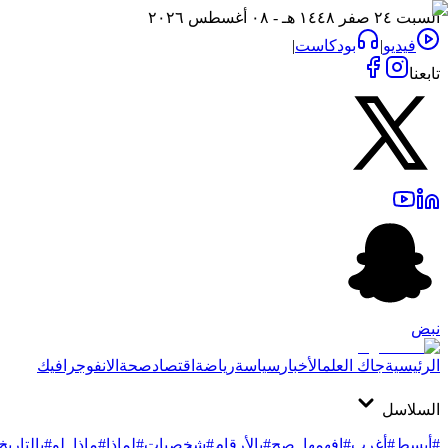
السبت ٢٤ صفر ١٤٤٨ هـ - ٠٨ أغسطس ٢٠٢٦
فيديو
|
بودكاست
|
تابعنا
نبض
الرئيسية
جاك العلم
الأخبار
سياسة
رياضة
اقتصاد
صحة
الانفوجرافيك
السلاسل
#أبسط
#أغرب
#افهمها_صح
#بالأرقام
#شخصيات
#لماذا
#ماذا_لو
#بالتاريخ