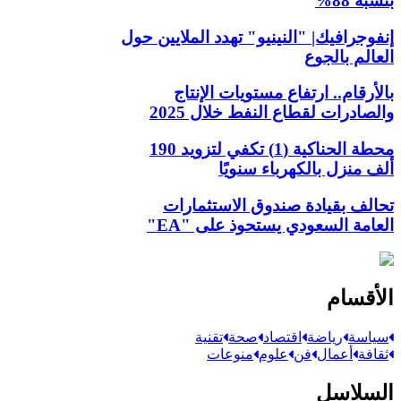
بنسبة 88%
إنفوجرافيك| "النينيو" تهدد الملايين حول
العالم بالجوع
بالأرقام.. ارتفاع مستويات الإنتاج
والصادرات لقطاع النفط خلال 2025
محطة الحناكية (1) تكفي لتزويد 190
ألف منزل بالكهرباء سنويًا
تحالف بقيادة صندوق الاستثمارات
العامة السعودي يستحوذ على "EA"
الأقسام
سياسة
رياضة
اقتصاد
صحة
تقنية
ثقافة
أعمال
فن
علوم
منوعات
السلاسل