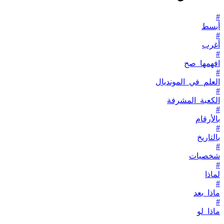
#
أبسط
#
أغرب
#
افهمها_صح
#
العلم_في_المونديال
#
الكعبة_المشرفة
#
بالأرقام
#
بالتاريخ
#
شخصيات
#
لماذا
#
ماذا_بعد
#
ماذا_لو