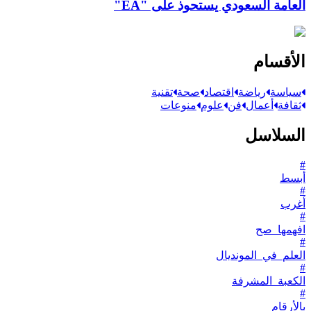
العامة السعودي يستحوذ على "EA"
الأقسام
سياسة
رياضة
اقتصاد
صحة
تقنية
ثقافة
أعمال
فن
علوم
منوعات
السلاسل
#
أبسط
#
أغرب
#
افهمها_صح
#
العلم_في_المونديال
#
الكعبة_المشرفة
#
بالأرقام