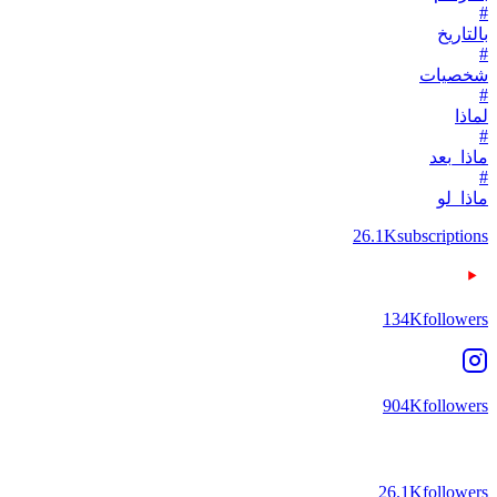
#
بالتاريخ
#
شخصيات
#
لماذا
#
ماذا_بعد
#
ماذا_لو
26.1K
subscriptions
134K
followers
904K
followers
26.1K
followers