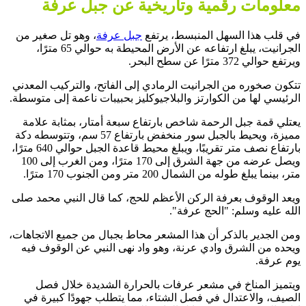
معلومات رقمية وتاريخية عن جبل عرفة
في قلب هذا السهل المنبسط، يرتفع
جبل عرفة
، وهو تل صغير من
الجرانيت، يبلغ ارتفاعه عن الأرض المحيطة به حوالي 65 مترًا،
ويرتفع حوالي 372 مترًا عن سطح البحر.
تتكون صخوره من الجرانيت الرمادي إلى الفاتح، والتركيب المعدني
الرئيسي لها من الكوارتز والبلاجيوكليز بحبيبات ناعمة إلى متوسطة.
يعتلي قمة جبل الرحمة شاخص بارتفاع سبعة أمتار، بمثابة علامة
مميزة، ويحيط بالجبل سور منخفض بارتفاع 57 سم، وتتوسطه دكة
بارتفاع نصف متر تقريبًا، ويبلغ محيط قاعدة الجبل حوالي 640 مترًا،
ويصل عرضه من جهة الشرق إلى 170 مترًا، ومن الغرب إلى 100
متر، بينما يبلغ طوله من الشمال 200 متر ومن الجنوب 170 مترًا.
ويعد الوقوف بعرفة الركن الأعظم للحج، كما قال النبي محمد صلى
الله عليه وسلم: "الحج عرفة".
ومن الجدير بالذكر أن هذا المشعر محاط بجبال من جميع الاتجاهات،
ويحده من الشرق وادي عرنة، وهو واد نهى النبي عن الوقوف فيه
يوم عرفة.
ويتميز المناخ في مشعر عرفات بالحرارة الشديدة خلال فصل
الصيف، والاعتدال في فصل الشتاء، مما يتطلب جهودًا كبيرة في