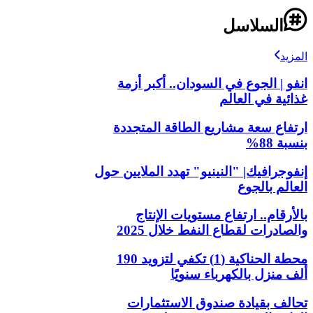
السلاسل
المزيد
انفو | الجوع في السودان.. أكبر أزمة
غذائية في العالم
ارتفاع سعة مشاريع الطاقة المتجددة
بنسبة 88%
إنفوجرافيك| "النينيو" تهدد الملايين حول
العالم بالجوع
بالأرقام.. ارتفاع مستويات الإنتاج
والصادرات لقطاع النفط خلال 2025
محطة الحناكية (1) تكفي لتزويد 190
ألف منزل بالكهرباء سنويًا
تحالف بقيادة صندوق الاستثمارات