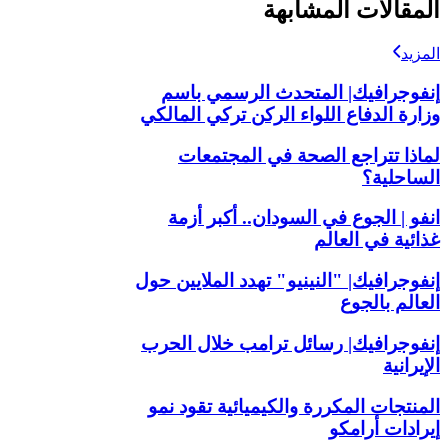
المقالات المشابهة
المزيد
إنفوجرافيك| المتحدث الرسمي باسم
وزارة الدفاع اللواء الركن تركي المالكي
لماذا تتراجع الصحة في المجتمعات
الساحلية؟
انفو | الجوع في السودان.. أكبر أزمة
غذائية في العالم
إنفوجرافيك| "النينيو" تهدد الملايين حول
العالم بالجوع
إنفوجرافيك| رسائل ترامب خلال الحرب
الإيرانية
المنتجات المكررة والكيميائية تقود نمو
إيرادات أرامكو