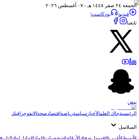
الجمعة ٢٤ صفر ١٤٤٨ هـ - ٠٧ أغسطس ٢٠٢٦
فيديو
|
بودكاست
|
تابعنا
نبض
الرئيسية
جاك العلم
الأخبار
سياسة
رياضة
اقتصاد
صحة
الانفوجرافيك
السلاسل
#أبسط
#أغرب
#افهمها_صح
#بالأرقام
#شخصيات
#لماذا
#ماذا_لو
#بالتاريخ