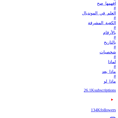
افهمها_صح
#
العلم_في_المونديال
#
الكعبة_المشرفة
#
بالأرقام
#
بالتاريخ
#
شخصيات
#
لماذا
#
ماذا_بعد
#
ماذا_لو
26.1K
subscriptions
134K
followers