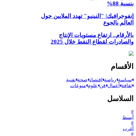
بنسبة 88%
إنفوجرافيك| "النينيو" تهدد الملايين حول
العالم بالجوع
بالأرقام.. ارتفاع مستويات الإنتاج
والصادرات لقطاع النفط خلال 2025
الأقسام
سياسة
رياضة
اقتصاد
صحة
تقنية
ثقافة
أعمال
فن
علوم
منوعات
السلاسل
#
أبسط
#
أغرب
#