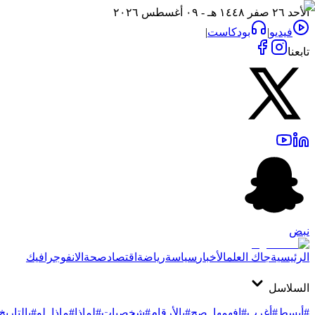
الأحد ٢٦ صفر ١٤٤٨ هـ - ٠٩ أغسطس ٢٠٢٦
فيديو
|
بودكاست
|
تابعنا
نبض
الرئيسية
جاك العلم
الأخبار
سياسة
رياضة
اقتصاد
صحة
الانفوجرافيك
السلاسل
#أبسط
#أغرب
#افهمها_صح
#بالأرقام
#شخصيات
#لماذا
#ماذا_لو
#بالتاريخ