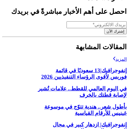
احصل على أهم الأخبار مباشرةً في بريدك
إشترك الآن
المقالات المشابهة
المزيد
إنفوجرافيك|13 سعوديًا في قائمة
فوربس لأقوى الرؤساء التنفيذيين 2026
في اليوم العالمي للقطط.. علامات تُشير
لإصابة قطتك بالخرف
بأطول شعر.. هندية تتوّج في موسوعة
غينيس للأرقام القياسية
إنفوجرافيك| ازدهار كبير في مجال