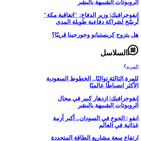
الروبوتات الشبيهة بالبشر
إنفوجرافيك| وزير الدفاع: "اتفاقية مكة"
تُرسّخ لشراكة دفاعية طويلة المدى
هل يتزوج كريستيانو وجورجينا قريبًا؟
السلاسل
المزيد
للمرة الثالثة تواليًا.. الخطوط السعودية
الأكثر انضباطًا عالميًا
إنفوجرافيك| ازدهار كبير في مجال
الروبوتات الشبيهة بالبشر
انفو | الجوع في السودان.. أكبر أزمة
غذائية في العالم
ارتفاع سعة مشاريع الطاقة المتجددة