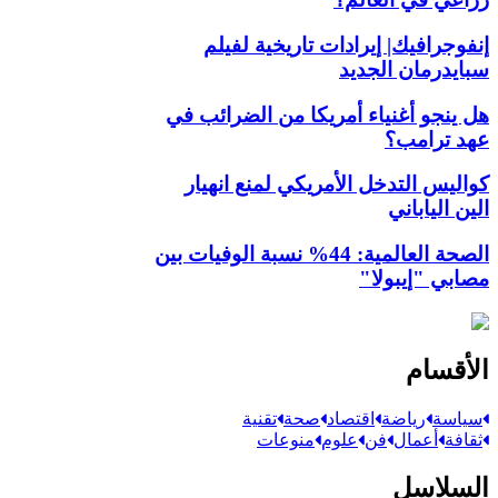
إنفوجرافيك| إيرادات تاريخية لفيلم
سبايدرمان الجديد
هل ينجو أغنياء أمريكا من الضرائب في
عهد ترامب؟
كواليس التدخل الأمريكي لمنع انهيار
الين الياباني
الصحة العالمية: 44% نسبة الوفيات بين
مصابي "إيبولا"
الأقسام
سياسة
رياضة
اقتصاد
صحة
تقنية
ثقافة
أعمال
فن
علوم
منوعات
السلاسل