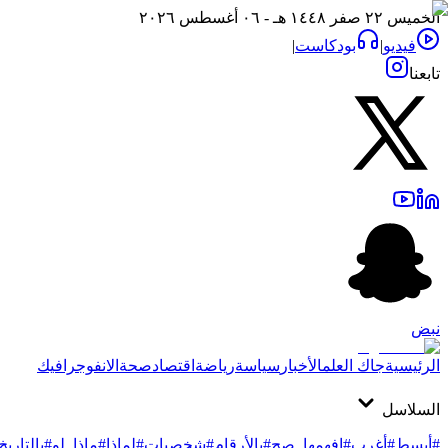
الخميس ٢٢ صفر ١٤٤٨ هـ - ٠٦ أغسطس ٢٠٢٦
فيديو
|
بودكاست
|
تابعنا
نبض
الرئيسية
جاك العلم
الأخبار
سياسة
رياضة
اقتصاد
صحة
الانفوجرافيك
السلاسل
#أبسط
#أغرب
#افهمها_صح
#بالأرقام
#شخصيات
#لماذا
#ماذا_لو
#بالتاريخ