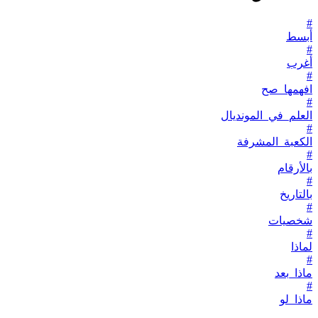
#
أبسط
#
أغرب
#
افهمها_صح
#
العلم_في_المونديال
#
الكعبة_المشرفة
#
بالأرقام
#
بالتاريخ
#
شخصيات
#
لماذا
#
ماذا_بعد
#
ماذا_لو