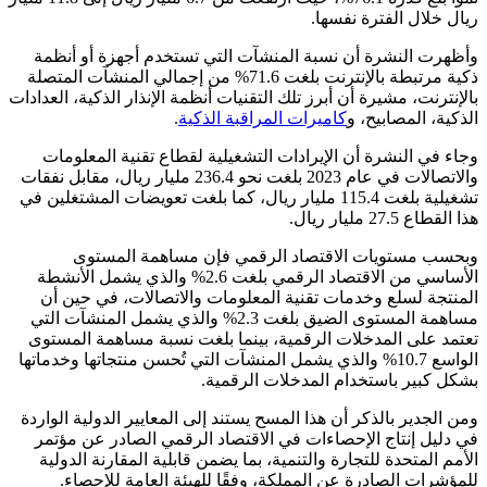
ريال خلال الفترة نفسها.
وأظهرت النشرة أن نسبة المنشآت التي تستخدم أجهزة أو أنظمة
ذكية مرتبطة بالإنترنت بلغت 71.6% من إجمالي المنشآت المتصلة
بالإنترنت، مشيرة أن أبرز تلك التقنيات أنظمة الإنذار الذكية، العدادات
الذكية، المصابيح، و
كاميرات المراقبة الذكية
.
وجاء في النشرة أن الإيرادات التشغيلية لقطاع تقنية المعلومات
والاتصالات في عام 2023 بلغت نحو 236.4 مليار ريال، مقابل نفقات
تشغيلية بلغت 115.4 مليار ريال، كما بلغت تعويضات المشتغلين في
هذا القطاع 27.5 مليار ريال.
وبحسب مستويات الاقتصاد الرقمي فإن مساهمة المستوى
الأساسي من الاقتصاد الرقمي بلغت 2.6% والذي يشمل الأنشطة
المنتجة لسلع وخدمات تقنية المعلومات والاتصالات، في حين أن
مساهمة المستوى الضيق بلغت 2.3% والذي يشمل المنشآت التي
تعتمد على المدخلات الرقمية، بينما بلغت نسبة مساهمة المستوى
الواسع 10.7% والذي يشمل المنشآت التي تُحسن منتجاتها وخدماتها
بشكل كبير باستخدام المدخلات الرقمية.
ومن الجدير بالذكر أن هذا المسح يستند إلى المعايير الدولية الواردة
في دليل إنتاج الإحصاءات في الاقتصاد الرقمي الصادر عن مؤتمر
الأمم المتحدة للتجارة والتنمية، بما يضمن قابلية المقارنة الدولية
للمؤشرات الصادرة عن المملكة، وفقًا للهيئة العامة للإحصاء.