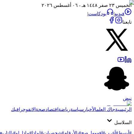
الخميس ٢٣ صفر ١٤٤٨ هـ - ٠٦ أغسطس ٢٠٢٦
فيديو
|
بودكاست
|
تابعنا
نبض
الرئيسية
جاك العلم
الأخبار
سياسة
رياضة
اقتصاد
صحة
الانفوجرافيك
السلاسل
#أبسط
#أغرب
#افهمها_صح
#بالأرقام
#شخصيات
#لماذا
#ماذا_لو
#بالتاريخ