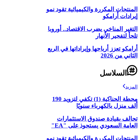
المنتجات المكررة والكيميائية تقود نمو
إيرادات أرامكو
التغير المناخي يضرب الاقتصاد.. أوروبا
تلجأ لتفجير الأنهار
أرامكو تعزز أرباحها وإيراداتها في الربع
الثاني من 2026
السلاسل
المزيد
محطة الحناكية (1) تكفي لتزويد 190
ألف منزل بالكهرباء سنويًا
تحالف بقيادة صندوق الاستثمارات
العامة السعودي يستحوذ على "EA"
المنتجات المكررة والكيميائية تقود نمو