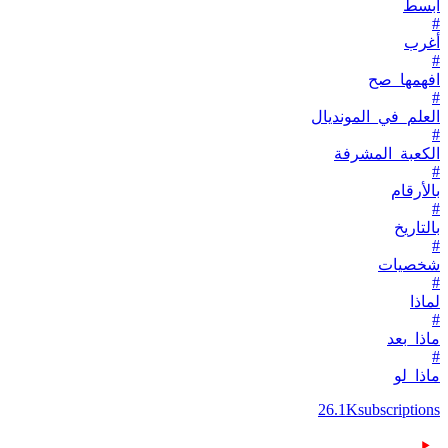
أبسط
#
أغرب
#
افهمها_صح
#
العلم_في_المونديال
#
الكعبة_المشرفة
#
بالأرقام
#
بالتاريخ
#
شخصيات
#
لماذا
#
ماذا_بعد
#
ماذا_لو
26.1K
subscriptions