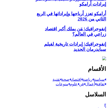
إيرادات أرامكو
أرامكو تعزز أرباحها وإيراداتها في الربع
الثاني من 2026
إنفوجرافيك| مَن يملك أكبر اقتصاد
زراعي في العالم؟
إنفوجرافيك| إيرادات تاريخية لفيلم
سبايدرمان الجديد
الأقسام
سياسة
رياضة
اقتصاد
صحة
تقنية
ثقافة
أعمال
فن
علوم
منوعات
السلاسل
#