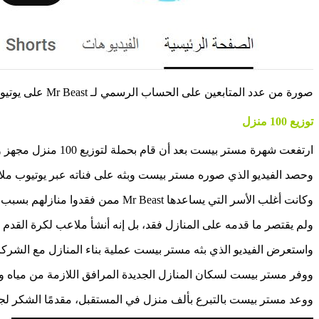
صورة من عدد المتابعين على الحساب الرسمي لـ Mr Beast على يوتيوب
توزيع 100 منزل
ارتفعت شهرة مستر بيست بعد أن قام بحملة لتوزيع 100 منزل مجهز ومفروش بالكامل لأسر فقيرة.
وحصد الفيديو الذي صوره مستر بيست وبثه على فناته عبر يوتيوب ملاي
وكانت أغلب الأسر التي يساعدها Mr Beast ممن فقدوا منازلهم بسبب الكوارث الطبيعية، أو كانت تعيش في بنايات متهالكة وقديمة.
ولم يقتصر ما قدمه على المنازل فقد، بل إنه أنشأ ملاعب لكرة القدم 
واستعرض الفيديو الذي بثه مستر بيست عملية بناء المنازل مع الشركاء 
ووفر مستر بيست لسكان المنازل الجديدة المرافق اللازمة من مياه وكهر
ووعد مستر بيست بالتبرع بألف منزل في المستقبل، مقدمًا الشكر لج