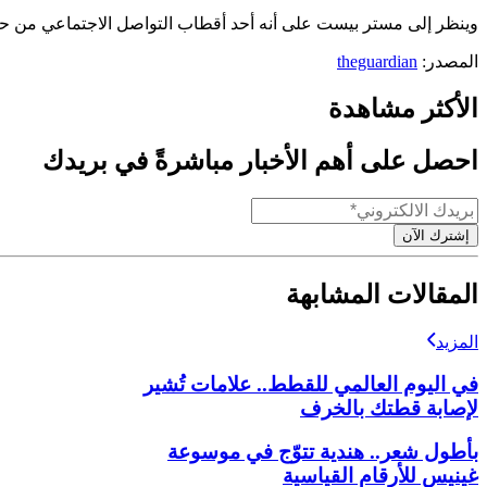
وينظر إلى مستر بيست على أنه أحد أقطاب التواصل الاجتماعي من حيث الشهرة الذي أنشأه الجيل Z ومتابعو يوتيوب ع
المصدر:
theguardian
الأكثر مشاهدة
احصل على أهم الأخبار مباشرةً في بريدك
إشترك الآن
المقالات المشابهة
المزيد
في اليوم العالمي للقطط.. علامات تُشير
لإصابة قطتك بالخرف
بأطول شعر.. هندية تتوّج في موسوعة
غينيس للأرقام القياسية