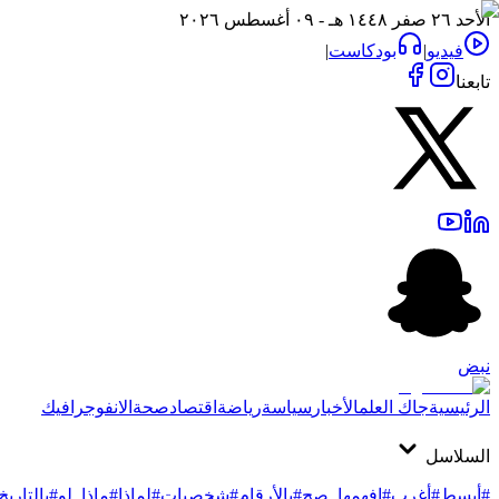
الأحد ٢٦ صفر ١٤٤٨ هـ - ٠٩ أغسطس ٢٠٢٦
فيديو
|
بودكاست
|
تابعنا
نبض
الرئيسية
جاك العلم
الأخبار
سياسة
رياضة
اقتصاد
صحة
الانفوجرافيك
السلاسل
#أبسط
#أغرب
#افهمها_صح
#بالأرقام
#شخصيات
#لماذا
#ماذا_لو
#بالتاريخ