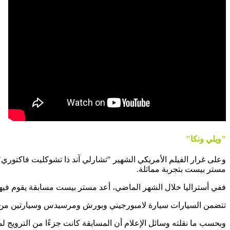
"ويلي ونكا"
وعلى غرار الفيلم الأمريكي الشهير "تشارلي آند ذا تشوكليت فاكتوري"
مستر بيست بتجربة مماثلة.
ففي أستراليا خلال الشهر الماضي، أعد مستر بيست مسابقة يقوم فيها الأشخاص بشراء 
تتضمن السيارات سيارة لامبورجيني وبورش ومرسيدس وسيارتين من ط
وبحسب ما نقلته وسائل الإعلام أن المسابقة كانت جزءًا من الترويج لمتجر Woolworths، التابع لـ ast