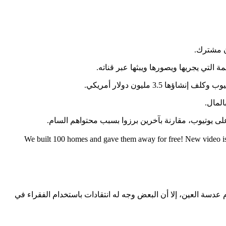
We built 100 homes and gave them away for free! New video is 
ستر بيست لجمعه المال من أجل إجراء عمليات مثل علاج 1000 شخص من مرض إعتام عدسة العين، إلا أن البعض وجه له انتقادات باستخدام الفقراء في