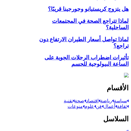
هل يتزوج كريستيانو وجورجينا قريبًا؟
لماذا تتراجع الصحة في المجتمعات
الساحلية؟
لماذا تواصل أسعار الطيران الارتفاع دون
تراجع؟
تأثيرات اضطراب الرحلات الجوية على
الساعة البيولوجية للجسم
الأقسام
سياسة
رياضة
اقتصاد
صحة
تقنية
ثقافة
أعمال
فن
علوم
منوعات
السلاسل