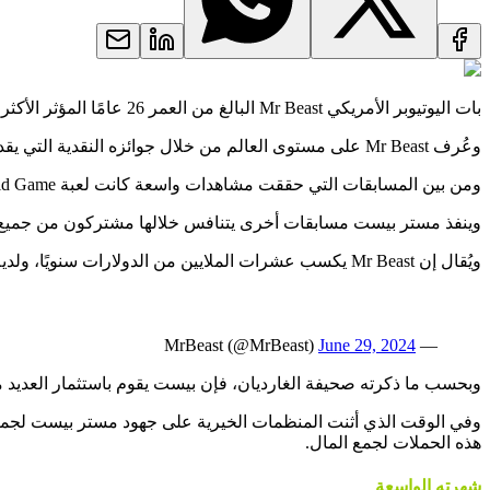
بات اليوتيوبر الأمريكي Mr Beast البالغ من العمر 26 عامًا المؤثر الأكثر متابعة في العالم، بعد أن ضمت قناته على اليوتيوب أكثر من 296 مليون مشترك.
وعُرف Mr Beast على مستوى العالم من خلال جوائزه النقدية التي يقدمها للمشتركين حول العالم، بجانب الحركات البهلوانية والتحديات الضخمة التي يجريها ويصورها ويبثها عبر قناته.
ومن بين المسابقات التي حققت مشاهدات واسعة كانت لعبة Squid Game - قبل أن تفعلها Netflix - والتي حققت 623 مليون مشاهدة على يوتيوب وكلف إنشاؤها 3.5 مليون دولار أمريكي.
وينفذ مستر بيست مسابقات أخرى يتنافس خلالها مشتركون من جميع الأعمار، وأخرى يتم
ويُقال إن Mr Beast يكسب عشرات الملايين من الدولارات سنويًا، ولديه منظمة خيرية، ويُنظر إليه عمومًا على أنه من المؤثرين الأكثر إيجابية على يوتيوب، مقارنة بآخرين برزوا بسبب محتواهم السام.
June 29, 2024
— MrBeast (@MrBeast)
وبحسب ما ذكرته صحيفة الغارديان، فإن بيست يقوم باستثمار العديد مما
هذه الحملات لجمع المال.
شهرته الواسعة