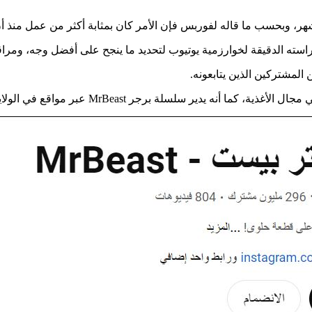
، وبحسب ما قاله لفوربس فإن الأمر كان بمثابة أكثر من عمل منذ أن أطل
استه الدقيقة لخوارزمية يوتيوب لتحديد ما ينجح على أفضل وجه، ومراقب
المشتركين الذين يتابعونه.
MrBe عبر مواقع في الولايات المتحدة والمملكة المتحدة وأستراليا.