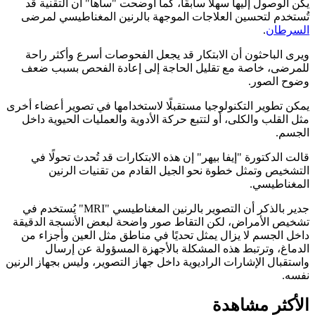
يكن الوصول إليها سهلًا سابقًا، كما أوضحت "ساها" أن التقنية قد
تُستخدم لتحسين العلاجات الموجهة بالرنين المغناطيسي لمرضى
السرطان
.
ويرى الباحثون أن الابتكار قد يجعل الفحوصات أسرع وأكثر راحة
للمرضى، خاصة مع تقليل الحاجة إلى إعادة الفحص بسبب ضعف
وضوح الصور.
يمكن تطوير التكنولوجيا مستقبلًا لاستخدامها في تصوير أعضاء أخرى
مثل القلب والكلى، أو لتتبع حركة الأدوية والعمليات الحيوية داخل
الجسم.
قالت الدكتورة "إيفا بيهر" إن هذه الابتكارات قد تُحدث تحولًا في
التشخيص وتمثل خطوة نحو الجيل القادم من تقنيات الرنين
المغناطيسي.
جدير بالذكر أن التصوير بالرنين المغناطيسي "MRI" يُستخدم في
تشخيص الأمراض، لكن التقاط صور واضحة لبعض الأنسجة الدقيقة
داخل الجسم لا يزال يمثل تحديًا في مناطق مثل العين وأجزاء من
الدماغ، وترتبط هذه المشكلة بالأجهزة المسؤولة عن إرسال
واستقبال الإشارات الراديوية داخل جهاز التصوير، وليس بجهاز الرنين
نفسه.
الأكثر مشاهدة