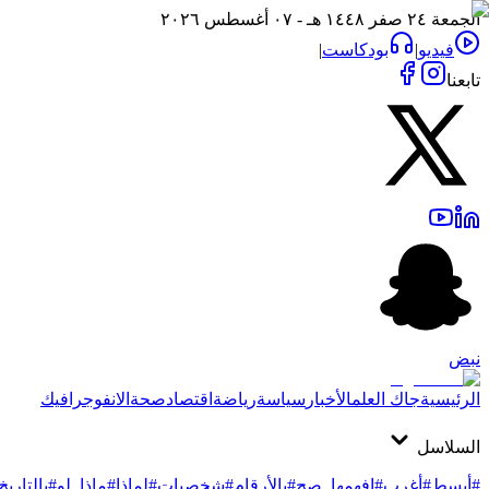
الجمعة ٢٤ صفر ١٤٤٨ هـ - ٠٧ أغسطس ٢٠٢٦
فيديو
|
بودكاست
|
تابعنا
نبض
الرئيسية
جاك العلم
الأخبار
سياسة
رياضة
اقتصاد
صحة
الانفوجرافيك
السلاسل
#أبسط
#أغرب
#افهمها_صح
#بالأرقام
#شخصيات
#لماذا
#ماذا_لو
#بالتاريخ