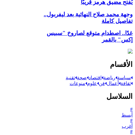
يُفتح مضيق هرمز قريبًا
وجهة محمد صلاح النهائية بعد ليفربول..
تفاصيل كاملة
غدًا.. اصطدام متوقع لصاروخ "سبيس
إكس" بالقمر
الأقسام
سياسة
رياضة
اقتصاد
صحة
تقنية
ثقافة
أعمال
فن
علوم
منوعات
السلاسل
#
أبسط
#
أغرب
#