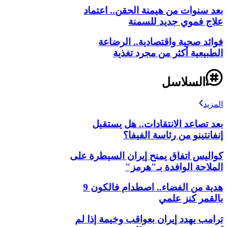
بعد سنوات من هيمنة الحقن.. اعتماد
علاج فموي جديد للسمنة
فوائد صحية واقتصادية.. الرضاعة
الطبيعية أكثر من مجرد تغذية
السلاسل
المزيد
بعد تصاعد الانتقادات.. هل يستقيل
إنفانتينو من رئاسة الفيفا؟
كواليس اتفاق يمنح إيران السيطرة على
الملاحة الوافدة بـ"هرمز"
هدية من الفضاء.. اصطدام فالكون 9
بالقمر كنز علمي
ترامب يهدد إيران بعواقب وخيمة إذا لم