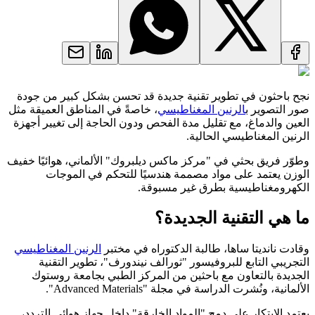
نجح باحثون في تطوير تقنية جديدة قد تحسن بشكل كبير من جودة
صور التصوير ب
الرنين المغناطيسي
، خاصةً في المناطق العميقة مثل
العين والدماغ، مع تقليل مدة الفحص ودون الحاجة إلى تغيير أجهزة
الرنين المغناطيسي الحالية.
وطوّر فريق بحثي في "مركز ماكس ديلبروك" الألماني، هوائيًا خفيف
الوزن يعتمد على مواد مصممة هندسيًا للتحكم في الموجات
الكهرومغناطيسية بطرق غير مسبوقة.
ما هي التقنية الجديدة؟
وقادت نانديتا ساها، طالبة الدكتوراه في مختبر
الرنين المغناطيسي
التجريبي التابع للبروفيسور "ثورالف نيندورف"، تطوير التقنية
الجديدة بالتعاون مع باحثين من المركز الطبي بجامعة روستوك
الألمانية، ونُشرت الدراسة في مجلة "Advanced Materials".
يعتمد الابتكار على دمج "المواد الخارقة" داخل جهاز هوائي التردد،