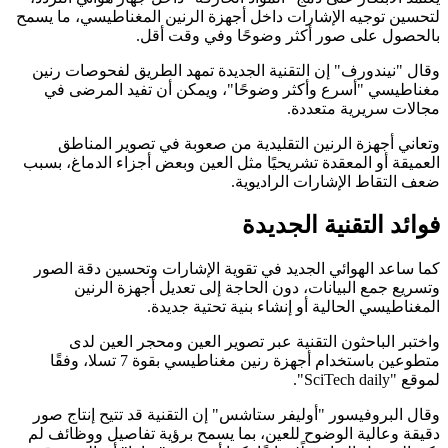
لتحسين توجيه الإشارات داخل أجهزة الرنين المغناطيسي، ما يسمح
بالحصول على صور أكثر وضوحًا وفي وقت أقل.
وقال "نيندورف" إن التقنية الجديدة تمهد الطريق لفحوصات رنين
مغناطيسي "أسرع وأكثر وضوحًا"، ويمكن أن تفيد المرضى في
مجالات سريرية متعددة.
وتعاني أجهزة الرنين التقليدية من صعوبة في تصوير المناطق
العميقة أو المعقدة تشريحيًا مثل العين وبعض أجزاء الدماغ، بسبب
ضعف التقاط الإشارات الراديوية.
فوائد التقنية الجديدة
كما ساعد الهوائي الجديد في تقوية الإشارات وتحسين دقة الصور
وتسريع جمع البيانات، دون الحاجة إلى تعديل أجهزة الرنين
المغناطيسي الحالية أو إنشاء بنية تحتية جديدة.
واختبر الباحثون التقنية عبر تصوير العين ومحجر العين لدى
متطوعين باستخدام أجهزة رنين مغناطيسي بقوة 7 تسلا، وفقًا
لموقع "SciTech daily".
وقال البروفيسور "أوليفر ستاشس" إن التقنية قد تتيح إنتاج صور
دقيقة وعالية الوضوح للعين، بما يسمح برؤية تفاصيل ووظائف لم