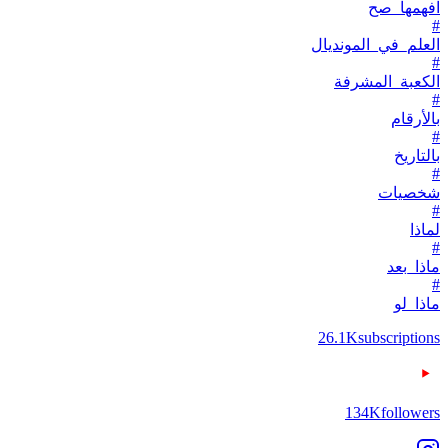
افهمها_صح
#
العلم_في_المونديال
#
الكعبة_المشرفة
#
بالأرقام
#
بالتاريخ
#
شخصيات
#
لماذا
#
ماذا_بعد
#
ماذا_لو
26.1K
subscriptions
134K
followers