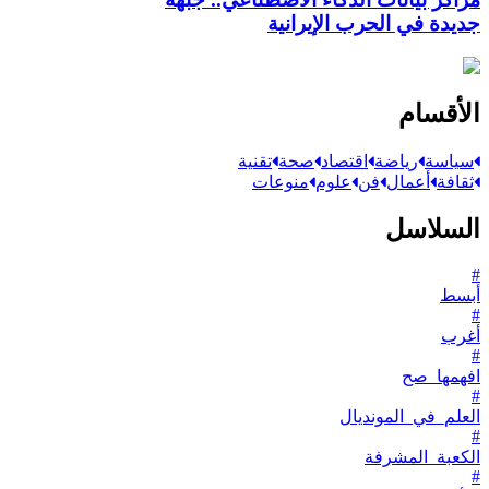
جديدة في الحرب الإيرانية
الأقسام
سياسة
رياضة
اقتصاد
صحة
تقنية
ثقافة
أعمال
فن
علوم
منوعات
السلاسل
#
أبسط
#
أغرب
#
افهمها_صح
#
العلم_في_المونديال
#
الكعبة_المشرفة
#