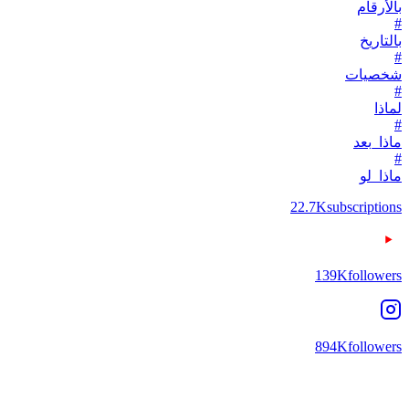
بالأرقام
#
بالتاريخ
#
شخصيات
#
لماذا
#
ماذا_بعد
#
ماذا_لو
22.7K
subscriptions
139K
followers
894K
followers