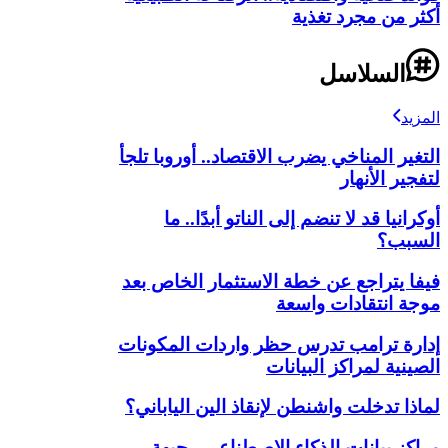
أكثر من مجرد تغذية
السلاسل
المزيد
التغير المناخي يضرب الاقتصاد.. أوروبا تلجأ
لتفجير الأنهار
أوكرانيا قد لا تنضم إلى الناتو أبدًا.. ما
السبب؟
فيفا يتراجع عن خطة الاستثمار الخاص بعد
موجة انتقادات واسعة
إدارة ترامب تدرس حظر واردات المكونات
الصينية لمراكز البيانات
لماذا تدخلت واشنطن لإنقاذ الين الياباني؟
مراكز بيانات الذكاء الاصطناعي.. جبهة