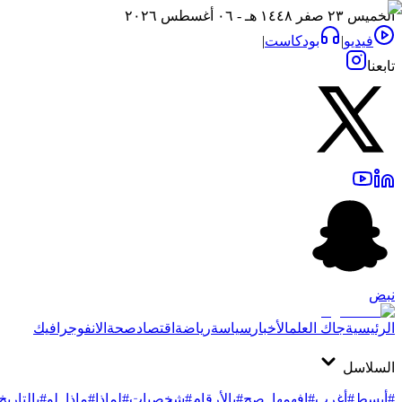
الخميس ٢٣ صفر ١٤٤٨ هـ - ٠٦ أغسطس ٢٠٢٦
فيديو
|
بودكاست
|
تابعنا
نبض
الرئيسية
جاك العلم
الأخبار
سياسة
رياضة
اقتصاد
صحة
الانفوجرافيك
السلاسل
#أبسط
#أغرب
#افهمها_صح
#بالأرقام
#شخصيات
#لماذا
#ماذا_لو
#بالتاريخ