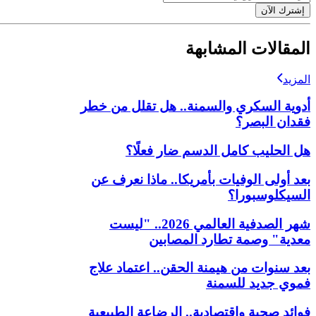
إشترك الآن
المقالات المشابهة
المزيد
أدوية السكري والسمنة.. هل تقلل من خطر
فقدان البصر؟
هل الحليب كامل الدسم ضار فعلًا؟
بعد أولى الوفيات بأمريكا.. ماذا نعرف عن
السيكلوسبورا؟
شهر الصدفية العالمي 2026.. "ليست
معدية" وصمة تطارد المصابين
بعد سنوات من هيمنة الحقن.. اعتماد علاج
فموي جديد للسمنة
فوائد صحية واقتصادية.. الرضاعة الطبيعية