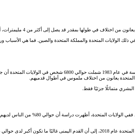
 ذلك الولايات المتحدة والمملكة المتحدة والصين. فما هي الأسباب وراء
تظهر الدراسات أن اختلاف حجم القدمين ليس أمرًا نادرًا، إذ أكدت
لبشري متماثلًا جزئيًا فقط.
تختلف الآراء حول ما إذا كانت القدم اليسرى أ
ن الرجال و50.7% من النساء.