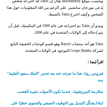
وبحسب موقع snackhistory يُقال إن Takis قد اخترعه شخص
يُدعى مورجان سانشيز، على الرغم من قلة المعلومات حول هذا
الشخص وكيف اخترع Takis بالضبط.
ويبدو أن Takis تم اختراعه في عام 1999 في المكسيك، قبل أن
يتم إدخاله إلى الولايات المتحدة في عام 2006.
Takis هو أحد منتجات Barcel وهو قسم الوجبات الخفيفة التابع
لشركة Grupo Bimbo الموجود في الولايات المتحدة.
اقرأ ايضا :
فيروس روتا.. هذا ما نعرفه عنه بعد تحذير “الملك سعود الطبية”
منه
متلازمة الميزوفونيا.. عندما تكون الأصوات مثيرة للغضب
لماذا يشكّل التبديل بين التوقيت الصيفي والشتوي خطرًا على