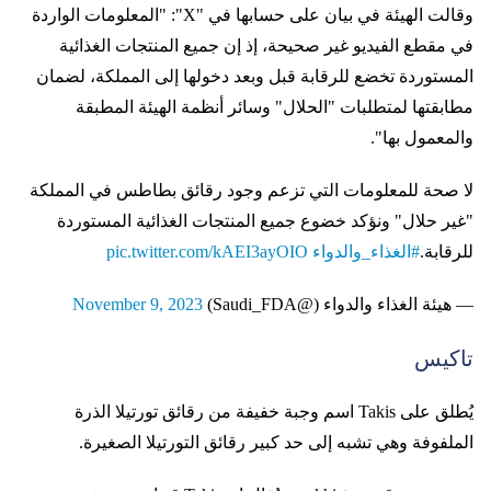
وقالت الهيئة في بيان على حسابها في "X": "المعلومات الواردة
في مقطع الفيديو غير صحيحة، إذ إن جميع المنتجات الغذائية
المستوردة تخضع للرقابة قبل وبعد دخولها إلى المملكة، لضمان
مطابقتها لمتطلبات "الحلال" وسائر أنظمة الهيئة المطبقة
والمعمول بها".
لا صحة للمعلومات التي تزعم وجود رقائق بطاطس في المملكة
"غير حلال" ونؤكد خضوع جميع المنتجات الغذائية المستوردة
للرقابة.
#الغذاء_والدواء
pic.twitter.com/kAEI3ayOIO
— هيئة الغذاء والدواء (@Saudi_FDA)
November 9, 2023
تاكيس
يُطلق على Takis اسم وجبة خفيفة من رقائق تورتيلا الذرة
الملفوفة وهي تشبه إلى حد كبير رقائق التورتيلا الصغيرة.