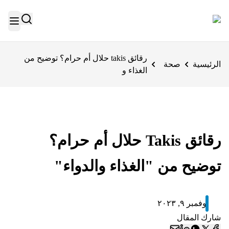
رقائق takis حلال أم حرام؟ توضيح من
الرئيسية
صحة
الغذاء و
رقائق Takis حلال أم حرام؟
توضيح من "الغذاء والدواء"
نوفمبر ٩, ٢٠٢٣
شارك المقال