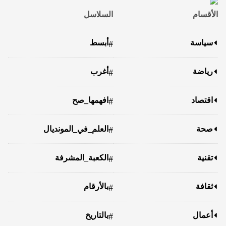
الأقسام
السلاسل
سياسة
أبسط
#
رياضة
أغرب
#
اقتصاد
افهمها_صح
#
صحة
العلم_في_المونديال
#
تقنية
الكعبة_المشرفة
#
ثقافة
بالأرقام
#
أعمال
بالتاريخ
#