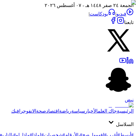
الجمعة ٢٤ صفر ١٤٤٨ هـ - ٠٧ أغسطس ٢٠٢٦
فيديو
|
بودكاست
|
تابعنا
نبض
الرئيسية
جاك العلم
الأخبار
سياسة
رياضة
اقتصاد
صحة
الانفوجرافيك
السلاسل
#أبسط
#أغرب
#افهمها_صح
#بالأرقام
#شخصيات
#لماذا
#ماذا_لو
#بالتاريخ