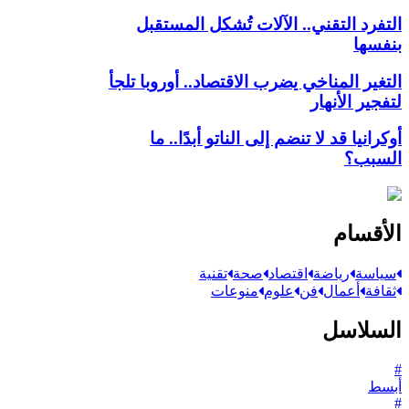
التفرد التقني.. الآلات تُشكل المستقبل
بنفسها
التغير المناخي يضرب الاقتصاد.. أوروبا تلجأ
لتفجير الأنهار
أوكرانيا قد لا تنضم إلى الناتو أبدًا.. ما
السبب؟
الأقسام
سياسة
رياضة
اقتصاد
صحة
تقنية
ثقافة
أعمال
فن
علوم
منوعات
السلاسل
#
أبسط
#