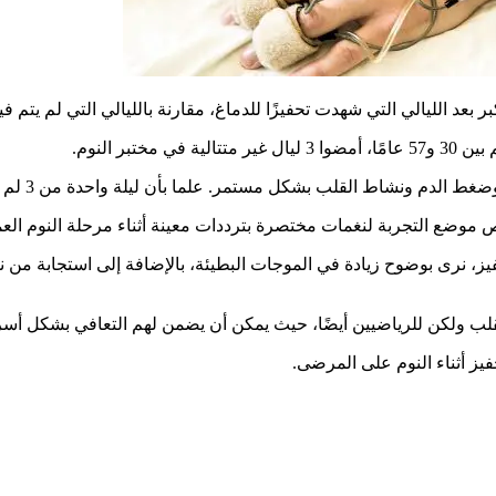
عد الليالي التي شهدت تحفيزًا للدماغ، مقارنة بالليالي التي لم يتم فيه
اط القلب بشكل مستمر. علما بأن ليلة واحدة من 3 لم يكن فيها تحفيز للدماغ.
 موضع التجربة لنغمات مختصرة بترددات معينة أثناء مرحلة النوم العم
ز، نرى بوضوح زيادة في الموجات البطيئة، بالإضافة إلى استجابة من نظا
لب ولكن للرياضيين أيضًا، حيث يمكن أن يضمن لهم التعافي بشكل أسرع
يز أثناء النوم على المرضى.