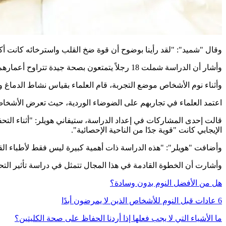
وقال "شميد": "لقد رأينا بوضوح أن قوة ضخ القلب واسترخائه كانت أكبر ب
وأشار أن الدراسة شملت 18 رجلاً يتمتعون بصحة جيدة تتراوح أعمارهم بين 30 و57 عامًا، أمضوا 3 ليال غير متتالية في مختبر النوم.
وأثناء نوم الأشخاص موضع التجربة، قام العلماء بقياس نشاط الدماغ وضغط الدم ونش
اعتمد العلماء في تجاربهم على الضوضاء الوردية، حيث تعرض الأشخاص
قالت إحدى المشاركات في إعداد الدراسة، ستيفاني هويلر: "أثناء التحفي
الإيجابي كانت "قوية جدًا من الناحية الإحصائية".
وأضافت "هويلر": "هذه الدراسة ذات أهمية كبيرة ليس فقط لأطباء الق
وأشارت أن الخطوة القادمة في هذا المجال تتمثل في دراسة تأثير التحف
هل من الأفضل النوم بدون وسادة؟
6 عادات قبل النوم للأشخاص الذين لا يمرضون أبدًا
ما الأشياء التي لا يجب فعلها إذا أردنا الحفاظ على صحة الكليتين؟