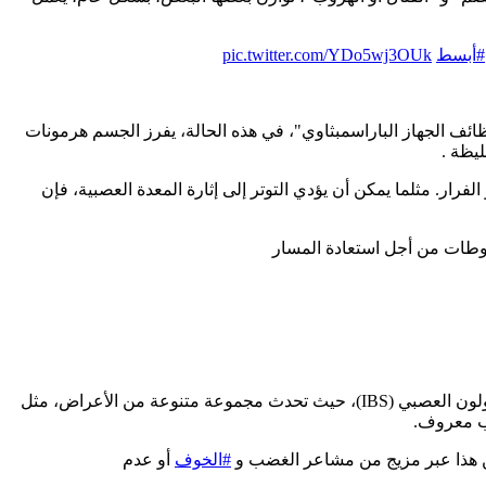
#أبسط
pic.twitter.com/YDo5wj3OUk
ئف الجهاز الباراسمبثاوي"، في هذه الحالة، يفرز الجسم هرمونات
ليظة .
فرار. مثلما يمكن أن يؤدي التوتر إلى إثارة المعدة العصبية، فإن
طات من أجل استعادة المسار
يمكن أن يزيد التوتر من تكرار أو شدة الأعراض في "اضطرابات التفاعل بين الأمعاء والدماغ " أو DGBIs. وتشمل هذه حالات مثل متلازمة القولون العصبي (IBS)، حيث تحدث مجموعة متنوعة من الأعراض، مثل
بب معروف.
عن هذا عبر مزيج من مشاعر الغضب و
#الخوف
أو عدم