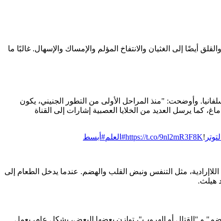
ق أيضًا إلى الغثيان والانتفاخ المؤلم والإمساك والإسهال. غالبًا ما
لفانيا. وأوضحت: "منذ المراحل الأولى من التطور الجنيني، يكون
غ، كما يرسل العديد من الخلايا العصبية إشارات إلى القناة
لتوتر
!
https://t.co/9nl2mR3F8K
#العلم
#أبسط
للاإرادية، مثل التنفس ونبض القلب والهضم. عندما يدخل الطعام إلى
د هيلث.
لهضم" و "القتال أو الهروب"، توازن بعضها البعض، بشكل عام، يعمل