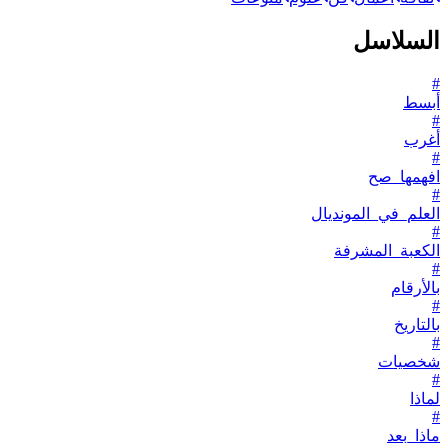
السلاسل
#
أبسط
#
أغرب
#
افهمها_صح
#
العلم_في_المونديال
#
الكعبة_المشرفة
#
بالأرقام
#
بالتاريخ
#
شخصيات
#
لماذا
#
ماذا_بعد