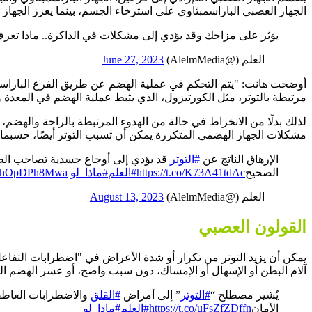
الجهاز العصبي الباراسمبثاوي على استرخاء الجسم، بينما يعزز الجهاز
يؤثر على مزاجك وقد يؤدي إلى مشكلات في الذاكرة.. ماذا تعر
— العلم (@AlelmMedia)
June 27, 2023
أوضحت هانت: "يتم التحكم في عملية الهضم عن طريق الفرع الباراسمب
مرتبطة بالتوتر، مثل الكورتيزول، الذي يثبط عملية الهضم في المعدة و
لذلك بدلًا من الانخراط في حالة من الهدوء المرتبطة بالراحة والهضم، ق
مشكلات الجهاز الهضمي المتكررة يمكن أن تسبب التوتر أيضًا، حسبما 
الإرهاق الناتج عن
#التوتر
قد يؤدي إلى أوجاع جسدية تصاحب ال
الصحيح
https://t.co/K73A41tdAc
#العلم
#ماذا_لو
om/hOpDPh8Mwa
— العلم (@AlelmMedia)
August 13, 2023
القولون العصبي
آلام البطن أو الإسهال أو الإمساك، دون سبب واضح، أو عسر الهضم ال
يُشير مصطلح “
#التوتر
” إلى أمراض
#القلق
والاضطرابات العاطف
الأمان
https://t.co/uFsZfZDffn
#العلم
#ماذا_لو