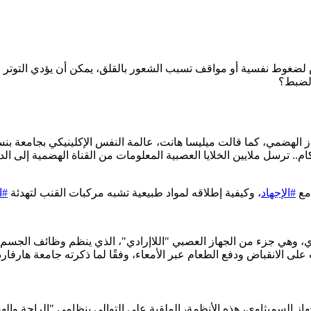
 لضغوط نفسية أو مواقف تسبب الشعور بالقلق، يمكن أن يؤدي التوتر والقل
الضبط؟
ز الهضمي، كما قالت ميليسا هانت، عالمة النفس الإكلينيكي بجامعة بنس
 ترسل ملايين الخلايا العصبية المعلومات من القناة الهضمية إلى الدما
مع
#الإجهاد
، وكيفية إطلاقه لمواد طبيعية تشبه مركبات القنب لتهدئة
#ا
وي، وهي جزء من الجهاز العصبي "اللاإرادي"، الذي ينظم وظائف الجسم ا
ت على الانقباض ودفع الطعام عبر الأمعاء، وفقًا لما ذكرته جامعة هارفار
جهاز السمبثاوي، هذه الأنظمة، الملقبة على التوالي بنظامي "الراحة وا