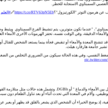
 العصبي السمبثاوي الاستجابة للخطر.
ف عن هرمون التوتر "الكورتيزول"؟
https://t.co/RTV63pN5Eb
🔗
#العلم
ثاوي"، "عندما نكون متوترين، يتم تنشيط الفرع السمبثاوي ويثبط وظا
الأمعاء الدقيقة، وفي الوقت نفسه، تحفز الهرمونات الأخرى الأمعاء الغ
د تتشنج المعدة والأمعاء أو تنقبض فجأة بينما يستعد الشخص للقتال أو ال
تشير جامعة هارفارد هيلث.
ضغط النفسي، وفي هذه الحالة سيكون من الضروري التخلص من الضغو
pic.twitter.c
وظيفي، وآلام في المعدة التي تحدث أثناء أو بعد تناول الطعام دون س
ية، إذ يوضح الخبراء أن الشخص الذي يشعر بالقلق قد يظهر أو يعبر 