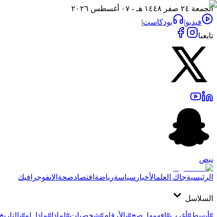
الجمعة ٢٤ صفر ١٤٤٨ هـ - ٠٧ أغسطس ٢٠٢٦
فيديو
|
بودكاست
|
تابعنا
نبض
الرئيسية
جاك العلم
الأخبار
سياسة
رياضة
اقتصاد
صحة
الانفوجرافيك
السلاسل
#أبسط
#أغرب
#افهمها_صح
#بالأرقام
#شخصيات
#لماذا
#ماذا_لو
#بالتاريخ