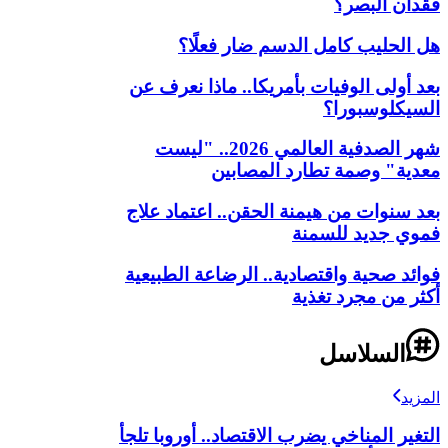
فقدان البصر؟
هل الحليب كامل الدسم ضار فعلًا؟
بعد أولى الوفيات بأمريكا.. ماذا نعرف عن
السيكلوسبورا؟
شهر الصدفية العالمي 2026.. "ليست
معدية" وصمة تطارد المصابين
بعد سنوات من هيمنة الحقن.. اعتماد علاج
فموي جديد للسمنة
فوائد صحية واقتصادية.. الرضاعة الطبيعية
أكثر من مجرد تغذية
السلاسل
المزيد
التغير المناخي يضرب الاقتصاد.. أوروبا تلجأ