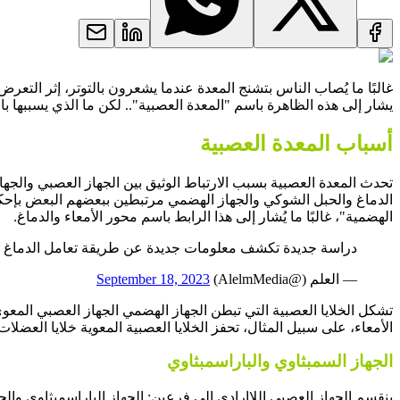
غالبًا ما يُصاب الناس بتشنج المعدة عندما يشعرون بالتوتر، إثر التعرض
يشار إلى هذه الظاهرة باسم "المعدة العصبية".. لكن ما الذي يسببها ب
أسباب المعدة العصبية
تحدث المعدة العصبية بسبب الارتباط الوثيق بين الجهاز العصبي والجها
الدماغ والحبل الشوكي والجهاز الهضمي مرتبطين ببعضهم البعض بإحكام..
الهضمية"، غالبًا ما يُشار إلى هذا الرابط باسم محور الأمعاء والدماغ.
دراسة جديدة تكشف معلومات جديدة عن طريقة تعامل الدماغ 
— العلم (@AlelmMedia)
September 18, 2023
تشكل الخلايا العصبية التي تبطن الجهاز الهضمي الجهاز العصبي المع
الأمعاء، على سبيل المثال، تحفز الخلايا العصبية المعوية خلايا العضلا
الجهاز السمبثاوي والباراسمبثاوي
ينقسم الجهاز العصبي اللاإرادي إلى فرعين: الجهاز الباراسمبثاوي وال