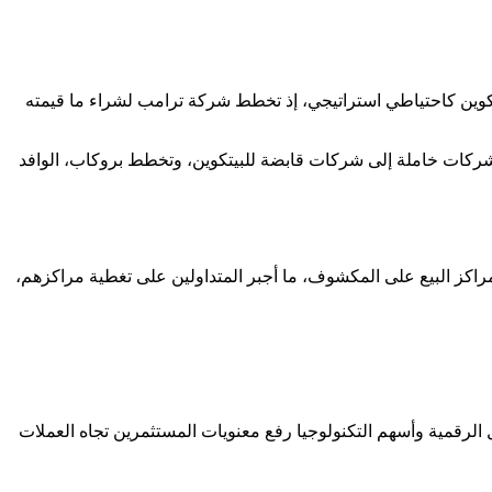
ة مرتبطة بالرئيس دونالد ترامب، حذو مايكل سايلور، مؤسس MicroStrategy، في معاملة البيتكوين كاحتياطي استراتيجي، إذ تخطط شركة ترامب لشراء ما قيمته
عمها مؤسسات كبرى مثل سوفت بنك، لتحويل شركات خاملة إلى شركات قابضة للبيتكوين، وتخطط بروكاب، الوافد
 مراكز البيع على المكشوف، ما أجبر المتداولين على تغطية مراكزهم،
ل الرقمية وأسهم التكنولوجيا رفع معنويات المستثمرين تجاه العملات