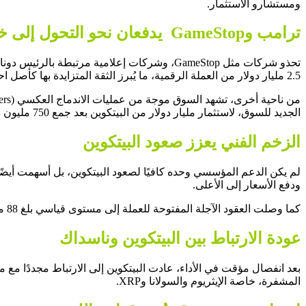
ومستشارو الاستثمار.
ترامب وGameStop يدفعان نحو التحول إلى خزائن بيتكوين
2.5 مليار دولار من العملة الرقمية، ما يُبرز الثقة المتزايدة بها كأصل احتياطي.
الجديد للسوق، لاستثمار مليار دولار من البيتكوين بعد جمع 750 مليون دولار استعدادًا للطرح العام.
الزخم الفني يعزز صعود البيتكوين
لم يكن الدعم المؤسسي وحده كافيًا لصعود البيتكوين، بل أسهمت أيضًا
ودفع الأسعار إلى الأعلى.
كما وصلت العقود الآجلة المفتوحة للعملة إلى مستوى قياسي بلغ 88 مليار دولار، ما يعكس ثقة متزايدة من المؤسسات المالية.
عودة الارتباط بين البيتكوين وناسداك
بعد انفصال مؤقت في الأداء، عادت البيتكوين إلى الارتباط مجددًا مع 
المشفرة، خاصة الإيثريوم والسولانا وXRP.