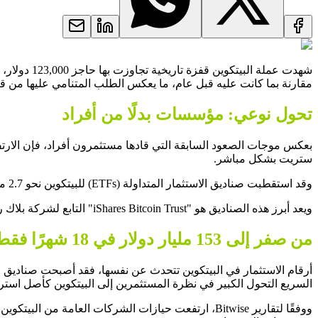
مقارنة بما كانت عليه قبل عام، ما يعكس الطلب المتنامي عليها من قب
تحول نوعي: مؤسسات بدلًا من أفراد
بعكس موجات الصعود السابقة التي قادها مستثمرون أفراد، فإن الارتفاع
ستريت بشكل مباشر.
وقد استقطبت صناديق الاستثمار المتداولة (ETFs) للبيتكوين نحو 2.7 مليار دولار خلال الأسبوع الماضي، بينها 1.3 مليار دولار في يوم واحد فقط، ويُعد هذا ثاني أكبر تدفق مالي يومي في تاريخ العملة.
ويعد أبرز هذه الصناديق هو "iShares Bitcoin Trust" التابع لشركة بلاك روك، والذي تجاوزت أصوله حاجز 90 مليار دولار، ليصبح ضمن أكبر 20 صندوقًا في السوق الأميركي.
من صفر إلى 153 مليار دولار في 18 شهرًا فقط
السريع التحول الكبير في نظرة المستثمرين إلى البيتكوين كأصل است