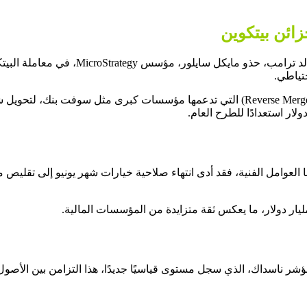
تحذو شركات مثل GameStop، وشركات إعلامي
من ناحية أخرى، تشهد السوق موجة من عمليات الاندماج العكسي (Reverse Mergers) التي تد
 العوامل الفنية، فقد أدى انتهاء صلاحية خيارات شهر يونيو إلى تقليص
مؤشر ناسداك، الذي سجل مستوى قياسيًا جديدًا، هذا التزامن بين الأصو