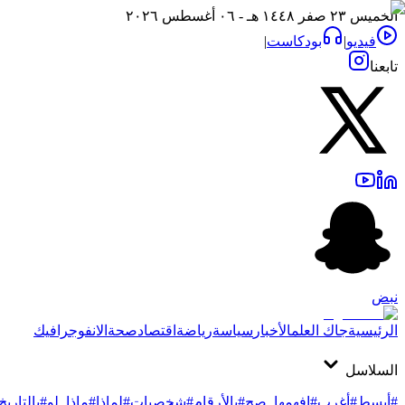
الخميس ٢٣ صفر ١٤٤٨ هـ - ٠٦ أغسطس ٢٠٢٦
فيديو
|
بودكاست
|
تابعنا
نبض
الرئيسية
جاك العلم
الأخبار
سياسة
رياضة
اقتصاد
صحة
الانفوجرافيك
السلاسل
#أبسط
#أغرب
#افهمها_صح
#بالأرقام
#شخصيات
#لماذا
#ماذا_لو
#بالتاريخ