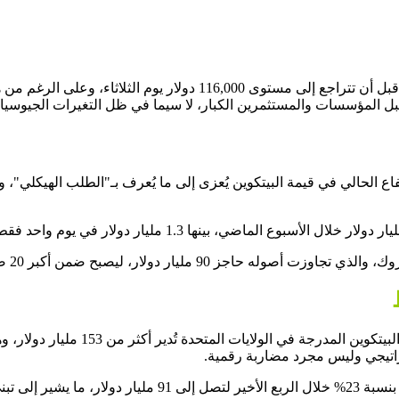
شهدت عملة البيتكوين قفزة تاريخية تجاوزت بها حاجز 123,000 دولار، قبل 
ل المؤسسات والمستثمرين الكبار، لا سيما في ظل التغيرات الجيوسياسي
 الحالي في قيمة البيتكوين يُعزى إلى ما يُعرف بـ"الطلب الهيكلي"، و
أرقام الاستثمار في البيتكوين تتحدث ع
راتيجي وليس مجرد مضاربة رقمية.
ووفقًا لتقارير Bitwise، ارتفعت حيازات الشركات العامة من ال