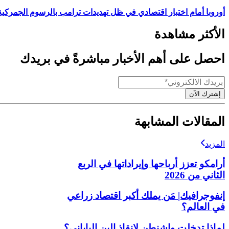
أوروبا أمام اختبار اقتصادي في ظل تهديدات ترامب بالرسوم الجمركية
الأكثر مشاهدة
احصل على أهم الأخبار مباشرةً في بريدك
إشترك الآن
المقالات المشابهة
المزيد
أرامكو تعزز أرباحها وإيراداتها في الربع
الثاني من 2026
إنفوجرافيك| مَن يملك أكبر اقتصاد زراعي
في العالم؟
لماذا تدخلت واشنطن لإنقاذ الين الياباني؟