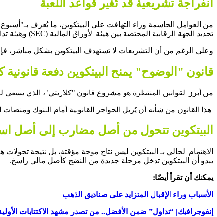
انفراجة تشريعية قد تُغير قواعد اللعبة
من العوامل الحاسمة وراء التهافت على البيتكوين، ما يُعرف بـ"أسبو
تحديد الجهة الرقابية المختصة بين هيئة الأوراق المالية (SEC) وهيئة تداول السلع الآجلة (CFTC).
وعلى الرغم من أن التشريعات لا تستهدف البيتكوين بشكل مباشر، فإن 
قانون "الوضوح" يمنح البيتكوين دفعة قانونية ك
من أبرز القوانين المنتظرة هو مشروع قانون "كلاريتي"، الذي يسعى لمن
هذا القانون من شأنه أن يُزيل الحواجز القانونية أمام البنوك ومنصات
البيتكوين تتحول من أصل مضارب إلى أصل اس
الاهتمام الحالي بـ البيتكوين ليس نتاج موجة مؤقتة، بل نتيجة تحولات 
يبدو أن البيتكوين تدخل مرحلة جديدة من النضج كأصل مالي راسخ.
يمكنك أن تقرأ أيضًا:
الأسباب وراء الإقبال المتزايد على صناديق الذهب
إنفوجرافيك| “تداول” ضمن الأفضل.. من تصدر مشهد الاكتتابات الأولية في 