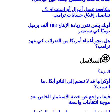
مكافحة غسل أموال أم استهداف؟..
تفاصيل إغلاق حسابات ترامب
أوبك بلس تقرر زيادة الإنتاج 188 ألف برميل
يوميًا في سبتمبر
هل ينجو أغنياء أمريكا من الضرائب في عهد
ترامب؟
السلاسل
المزيد
أوكرانيا قد لا تنضم إلى الناتو أبدًا.. ما
السبب؟
فيفا يتراجع عن خطة الاستثمار الخاص بعد
موجة انتقادات واسعة