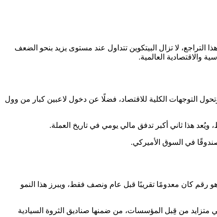
أن تتراجع إلى مستوى 116,000 دولار يوم الثلاثاء، وعلى الرغم من هذا التراجع، لا تزال البيتكوين تتداول عند مستوى يزيد بنحو الضعف
ة والاقتصادية العالمية.
تحول التوجهات الكلية للاقتصاد، فضلًا عن دخول لاعبين كبار من وول
ن نفسها، فقد أصبحت صناديق البيتكوين المدرجة في الولايات المتحدة تُدير أكثر من 153 مليار دولار، وهو رقم كان معدومًا تقريبًا قبل عام ونصف فقط، ويبرز هذا النمو
بيتكوين بنسبة 23% خلال الربع الأخير لتصل إلى 91 مليار دولار، ما يشير إلى تبني متزايد من قِبل المؤسسات، من ضمنها صناديق الثروة السيادية