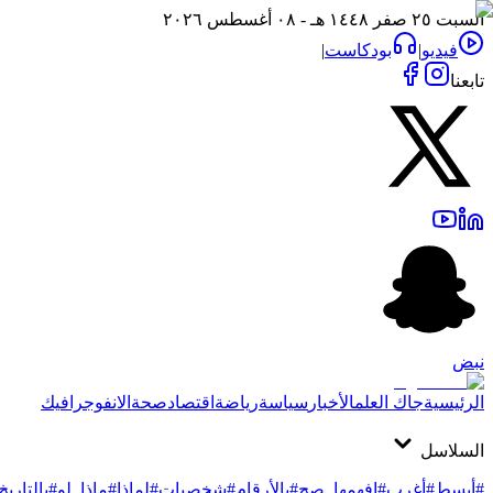
السبت ٢٥ صفر ١٤٤٨ هـ - ٠٨ أغسطس ٢٠٢٦
فيديو
|
بودكاست
|
تابعنا
نبض
الرئيسية
جاك العلم
الأخبار
سياسة
رياضة
اقتصاد
صحة
الانفوجرافيك
السلاسل
#أبسط
#أغرب
#افهمها_صح
#بالأرقام
#شخصيات
#لماذا
#ماذا_لو
#بالتاريخ