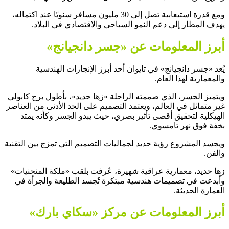
ومع قدرة استيعابية تصل إلى 30 مليون مسافر سنويًا عند اكتماله،
يهدف المطار إلى دعم النمو السياحي والاقتصادي في البلاد.
أبرز المعلومات عن «جسر دانجيانج»
يُعد «جسر دانجيانج» في تايوان أحد أبرز الإنجازات الهندسية
والمعمارية لهذا العام.
ويتميز الجسر، الذي صممته الراحلة «زها حديد»، بأطول برج كابولي
غير متماثل في العالم، ويعتمد التصميم على الحد الأدنى من العناصر
الهيكلية لتحقيق أقصى تأثير بصري، حيث يبدو الجسر وكأنه يمتد
بخفة فوق نهر تامسوي.
ويجسد المشروع رؤية حديد لجماليات التصميم التي تمزج بين التقنية
والفن.
زها حديد، معمارية عراقية شهيرة، عُرفت بلقب «ملكة المنحنيات»
وأبدعت في تصميمات هندسية مبتكرة تُجسد الطليعة والجرأة في
العمارة الحديثة.
أبرز المعلومات عن مركز «سكاي بارك»