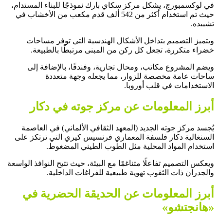
في لوكسمبورج، يشكل مركز سكاي بارك نموذجًا للبناء المستدام،
حيث تم استخدام أكثر من 542 ألف قدم مكعب من الأخشاب في
تشييده.
ويتميز التصميم بتداخل الأشكال الهندسية التي توفر مساحات
خضراء متكررة، تجعل كل ركن من المبنى مرتبطًا بالطبيعة.
ويضم المشروع مكاتب، ومحال تجارية، وفندقًا، بالإضافة إلى
ساحات عامة مخصصة للزوار، مما يجعله وجهة متعددة
الاستخدامات في قلب أوروبا.
أبرز المعلومات عن مركز جوته في دكار
يُجسد مركز جوته الجديد (المعهد الثقافي الألماني) في العاصمة
السنغالية دكار فلسفة المعماري فرنسيس كيري التي ترتكز على
استخدام المواد المحلية مثل الطوب الطيني المضغوط.
ويعكس التصميم تفاعلًا متناغمًا مع البيئة، حيث تتيح النوافذ الواسعة
والجدران ذات الثقوب تهوية طبيعية للفراغات الداخلية.
أبرز المعلومات عن الحديقة الحضرية في
«هانجتشو»