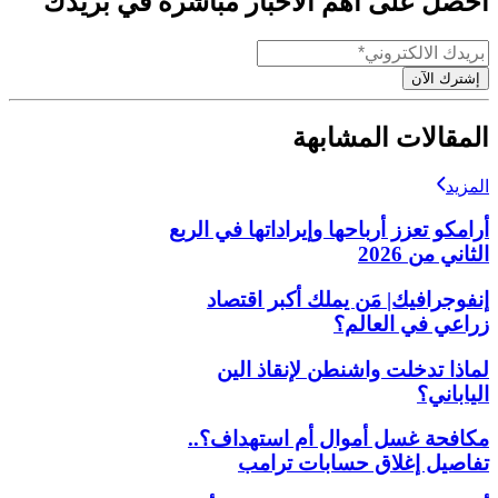
احصل على أهم الأخبار مباشرةً في بريدك
إشترك الآن
المقالات المشابهة
المزيد
أرامكو تعزز أرباحها وإيراداتها في الربع
الثاني من 2026
إنفوجرافيك| مَن يملك أكبر اقتصاد
زراعي في العالم؟
لماذا تدخلت واشنطن لإنقاذ الين
الياباني؟
مكافحة غسل أموال أم استهداف؟..
تفاصيل إغلاق حسابات ترامب