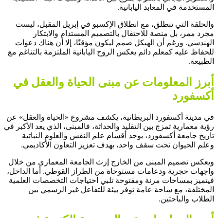
المستخدمة في المعابد اليابانية.
والحلقة
التي
تنطلق، مع انطلاق الإكسبو في إبريل المقبل، ليست
مجرد ممر، بل منصة للاحتفال بالتصميم المستدام والابتكار
الهندسي. ورغم أن الهيكل صمم ليكون مؤقتًا، إلا أن هناك دعوات
للحفاظ عليه كمعلم دائم يعكس الروح اليابانية الملتزمة بالتناغم مع
الطبيعة.
أبرز المعلومات عن مبنى الحياة والعقل في
أكسفورد
في مدينة أكسفورد البريطانية، يكشف مشروع «الحياة والعقل» عن
رؤية معمارية تمزج بين التقليد والحداثة، فالمبنى، الذي يعد الأكبر في
تاريخ جامعة أكسفورد، يوحد أقسام علم النفس والعلوم النباتية
وعلم الحيوان تحت سقف واحد، بهدف تعزيز التعاون الأكاديمي.
ويعكس تصميم المبنى من الخارج إرث الجامعة المعماري من خلال
واجهات حجرية ودعامات مستوحاة من الطراز القوطي. أما الداخل،
فيتميز بمساحات مرنة ومفتوحة تلبي احتياجات التخصصات العلمية
المختلفة، مع ساحة عامة توفر بيئة للتفاعل غير الرسمي بين
الطلاب والباحثين.