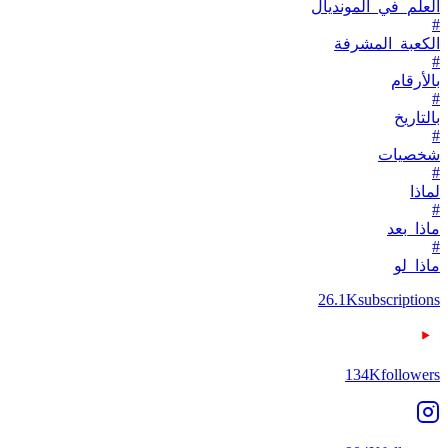
العلم_في_المونديال
#
الكعبة_المشرفة
#
بالأرقام
#
بالتاريخ
#
شخصيات
#
لماذا
#
ماذا_بعد
#
ماذا_لو
26.1K
subscriptions
134K
followers