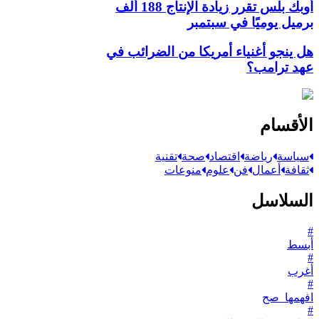
أوبك بلس تقرر زيادة الإنتاج 188 ألف
برميل يوميًا في سبتمبر
هل ينجو أغنياء أمريكا من الضرائب في
عهد ترامب؟
الأقسام
سياسة
رياضة
اقتصاد
صحة
تقنية
ثقافة
أعمال
فن
علوم
منوعات
السلاسل
#
أبسط
#
أغرب
#
افهمها_صح
#