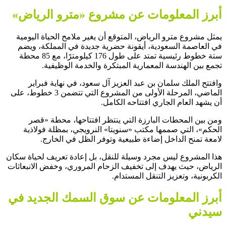
أبرز المعلومات عن مشروع «مترو الرياض»
يمثل مشروع مترو الرياض، المتوقع أن يغير ملامح الحياة اليومية
في العاصمة السعودية، أيقونة حضرية جديدة في المملكة، ويضم
ستة خطوط رئيسية تمتد على طول 176 كيلومترًا، مع 85 محطة
تجمع بين الهندسة المعمارية المبتكرة والخدمة الوظيفية.
وافتتح الملك سلمان بن عبد العزيز آل سعود، في نهاية فبراير
الماضي، المرحلة الأولى من المشروع التي تتضمن 3 خطوط، على
أن يشهد العام الجاري افتتاحه الكامل.
ومن بين المحطات البارزة التي ينتظر افتتاحها، محطة «قصر
الحكم»، التي صممها مكتب «سنويتا» النرويجي، بمظلة فولاذية
لامعة تمنح الداخل إضاءة طبيعية وتوفر الظل في الخارج.
هذا المشروع ليس مجرد وسيلة للنقل، بل إعادة تعريف لحياة سكان
الرياض، حيث يهدف إلى تخفيف الزحام المروري، وخفض الانبعاثات
الكربونية، وتعزيز التنقل المستدام.
أبرز المعلومات عن سوق السمك الجديد في
سيدني