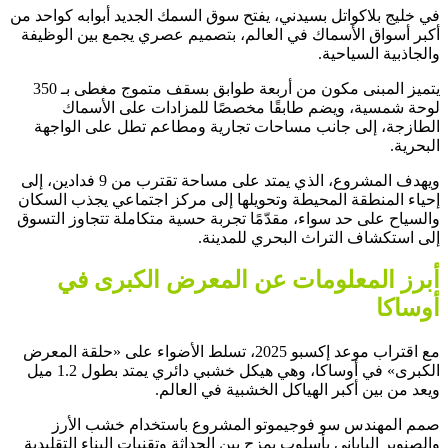
في خليج بلاكواتل بسيدني، يفتح سوق السمك الجديد أبوابه كواحد من
أكبر أسواق الأسماك في العالم، بتصميم عصري يجمع بين الوظيفة
والجاذبية السياحية.
يتميز المبنى مكون من أربعة طوابق بسقف متموج مغطى بـ 350
لوحة شمسية، ويضم طابقًا مخصصًا للمزادات على الأسماك
الطازجة، إلى جانب مساحات تجارية ومطاعم تطل على الواجهة
البحرية.
ويهدف المشروع، الذي يمتد على مساحة تقترب من 9 فدادين، إلى
إحياء المنطقة المحيطة وتحويلها إلى مركز اجتماعي يجذب السكان
والسياح على حد سواء، مقدّمًا تجربة حسية متكاملة تتجاوز التسوق
إلى استكشاف التراث البحري للمدينة.
أبرز المعلومات عن المعرض الكبرى في
أوساكا
مع اقتراب موعد إكسبو 2025، تسلط الأضواء على «حلقة المعرض
الكبرى» في أوساكا، وهي هيكل خشبي دائري يمتد بطول 1.2 ميل
ويعد من بين أكبر الهياكل الخشبية في العالم.
صمم المهندس سو فوجيموتو المشروع باستخدام خشب الأرز
والصنوبر الياباني بأسلوب يمزج بين الحداثة وتقنيات البناء التقليدية