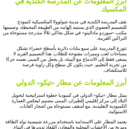
أبرز المعلومات عن المدرسة الكندية في
المكسيك
تقف المدرسة الكندية في مدينة شولوولا المكسيكية كنموذج
للتصميم العضوي الذي يستمد إلهامه من الطبيعة المحيطة، وصممها
مكتب «سوردو مادالينو» في شكل يحاكي تلالًا متدرجة مستوحاة من
البراكين القريبة.
تتوزع المدرسة على سبع بنايات دائرية بأسطح خضراء تشكل
مساحات لعب وممرات مفتوحة للطلاب. هذا التصميم الفريد لا
يسعى فقط إلى الاندماج مع البيئة، بل يجعل من المبنى نفسه جزءًا
من تجربة التعليم، حيث يكون كل سطح وكل زاوية فرصة
للاستكشاف.
أبرز المعلومات عن مطار «تيكو» الدولي
يمثل مطار «تيكو» الدولي في كمبوديا خطوة استراتيجية لتحويل
البلاد إلى مركز إقليمي للطيران. المبنى مصمم ليعكس العمارة
الكمبودية التقليدية، مع أسقف مستوحاة من أشجار الغابات
الاستوائية.
يعتمد المطار على الاستدامة باستخدام مزرعة شمسية تولد الطاقة
ومزيج من الأخشاب المحلية والمعادن المُعاد تدويرها في البناء.