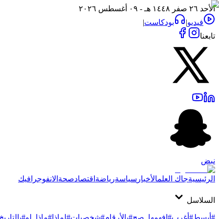
الأحد ٢٦ صفر ١٤٤٨ هـ - ٠٩ أغسطس ٢٠٢٦
فيديو
|
بودكاست
|
تابعنا
نبض
الرئيسية
جاك العلم
الأخبار
سياسة
رياضة
اقتصاد
صحة
الانفوجرافيك
السلاسل
#أبسط
#أغرب
#افهمها_صح
#بالأرقام
#شخصيات
#لماذا
#ماذا_لو
#بالتاريخ