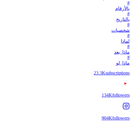
#
بالأرقام
#
بالتاريخ
#
شخصيات
#
لماذا
#
ماذا_بعد
#
ماذا_لو
23.3K
subscriptions
134K
followers
904K
followers