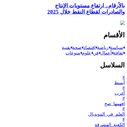
بالأرقام.. ارتفاع مستويات الإنتاج
والصادرات لقطاع النفط خلال 2025
الأقسام
سياسة
رياضة
اقتصاد
صحة
تقنية
ثقافة
أعمال
فن
علوم
منوعات
السلاسل
#
أبسط
#
أغرب
#
افهمها_صح
#
العلم_في_المونديال
#
الكعبة_المشرفة