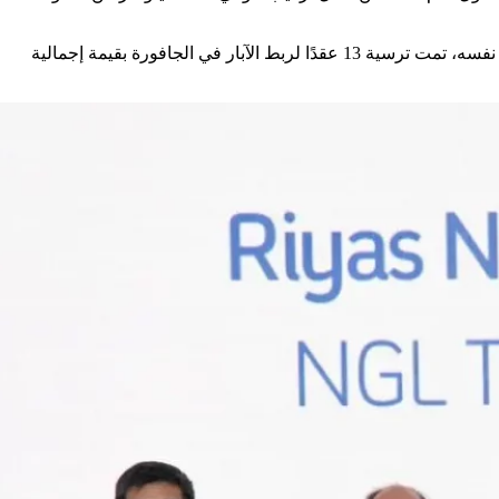
وتمت كذلك ترسية 23 عقدًا إضافيًا لمنصات الغاز بقيمة 2.4 مليار دولار، إلى جانب عقدين للحفر الاتجاهي بقيمة 612 مليون دولار، وفي الوقت نفسه، تمت ترسية 13 عقدًا لربط الآبار في الجافورة بقيمة إجمالية