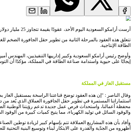
أرست أرامكو السعودية اليوم الأحد، عقودًا بقيمة تتجاوز 25 مليار دولار لمواصلة توسعتها الإستراتيجية في مجال الغاز، التي تستهدف نمو إنتاج غاز البيع بأكثر من 60% بحلول عام 2030 مقارنة بمستويات 2021.
تتعلق هذه العقود بالمرحلة الثانية من تطوير حقل الجافورة الضخم للغ
الطاقة الإنتاجية.
وأوضح رئيس أرامكو السعودية وكبير إدارييها التنفيذيين، المهندس أمين
إيجابًا على حيوية واستدامة صناعة الطاقة في المملكة، مؤكدًا أن ال
مستقبل الغاز في المملكة
وقال الناصر : "إن هذه العقود توضح قناعتنا الراسخة بمستقبل الغاز بص
استثماراتنا المستمرة في تطوير حقل الجافورة العملاق الذي يُعد من در
محفظة أعمالنا، واستحداث فرص عمل جديدة تدعم رؤيتنا الوطنية الطمو
والوقود السائل في توليد الكهرباء، مما يتيح كميات كبيرة من الوقود ال
وأفاد بأن هذه المشاريع العملاقة تتم بإسهام كبير لزيادة توطين الصن
أظهروه من الجدّية والقدرة على الابتكار لبناء وتوسيع البنية التحتية