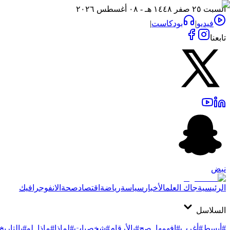
السبت ٢٥ صفر ١٤٤٨ هـ - ٠٨ أغسطس ٢٠٢٦
فيديو
|
بودكاست
|
تابعنا
نبض
الرئيسية
جاك العلم
الأخبار
سياسة
رياضة
اقتصاد
صحة
الانفوجرافيك
السلاسل
#أبسط
#أغرب
#افهمها_صح
#بالأرقام
#شخصيات
#لماذا
#ماذا_لو
#بالتاريخ