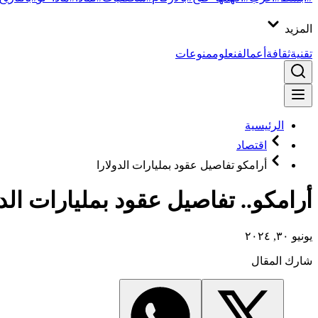
المزيد
تقنية
ثقافة
أعمال
فن
علوم
منوعات
الرئيسية
اقتصاد
أرامكو تفاصيل عقود بمليارات الدولارا
أرامكو.. تفاصيل عقود بمليارات ال
يونيو ٣٠, ٢٠٢٤
شارك المقال