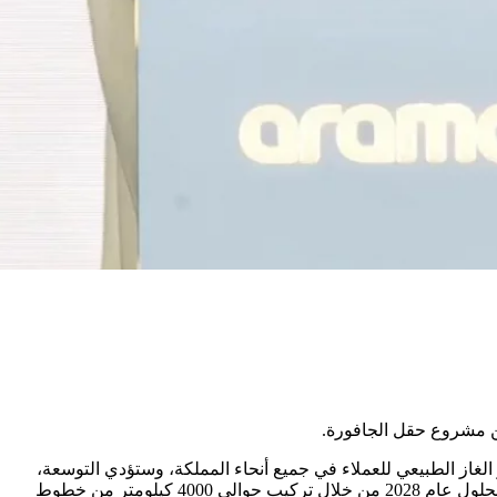
ة الغاز الرئيسة، والتي توفّر الغاز الطبيعي للعملاء في جميع أنحاء المملكة، وستؤدي التوسعة،
التي تتم بالتعاون مع وزارة الطاقة، إلى زيادة حجم الشبكة ورفع طاقتها الإجمالية بحوالي 3.15 مليارات قدم مكعبة قياسية إضافية في اليوم بحلول عام 2028 من خلال تركيب حوالي 4000 كيلومتر من خطوط