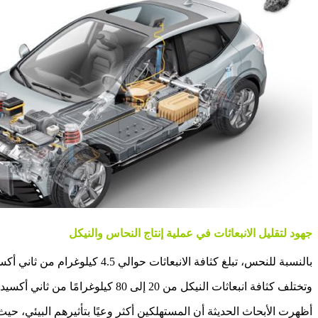
جهود لتقليل الانبعاثات في عملية إنتاج النحاس والنيكل
بالنسبة للنحس، تبلغ كثافة الانبعاثات حوالي 4.5 كيلوغرام من ثاني أكسيد الكربون لكل كيلوغرام يتم إنتاجه.
وتختلف كثافة انبعاثات النيكل من 20 إلى 80 كيلوغرامًا من ثاني أكسيد الكربون لكل كيلوغرام من النيكل المنتج، اعتمادًا على نقاء المنتج النهائي وعملية الاستخراج المستخدمة.
أظهرت الأبحاث الحديثة أن المستهلكين أكثر وعيًا بتأثيرهم البيئي، حيث ذكر 26% من مشتري السيارات الأمريكيين أن تأثيرهم البيئي الشخصي هو العامل الأكثر تأثيرًا في شراء أو ا