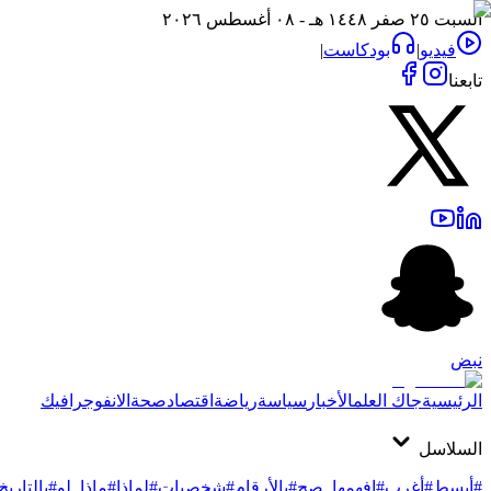
السبت ٢٥ صفر ١٤٤٨ هـ - ٠٨ أغسطس ٢٠٢٦
فيديو
|
بودكاست
|
تابعنا
نبض
الرئيسية
جاك العلم
الأخبار
سياسة
رياضة
اقتصاد
صحة
الانفوجرافيك
السلاسل
#أبسط
#أغرب
#افهمها_صح
#بالأرقام
#شخصيات
#لماذا
#ماذا_لو
#بالتاريخ