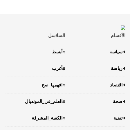
الأقسام
السلاسل
سياسة
أبسط
#
رياضة
أغرب
#
اقتصاد
افهمها_صح
#
صحة
العلم_في_المونديال
#
تقنية
الكعبة_المشرفة
#