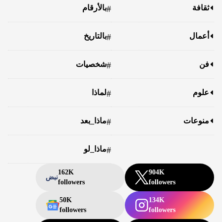
ثقافة
بالأرقام
#
أعمال
بالتاريخ
#
فن
شخصيات
#
علوم
لماذا
#
منوعات
ماذا_بعد
#
ماذا_لو
#
162K
904K
نبض
followers
followers
50K
134K
followers
followers