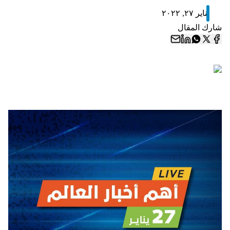
يناير ٢٧, ٢٠٢٢
شارك المقال