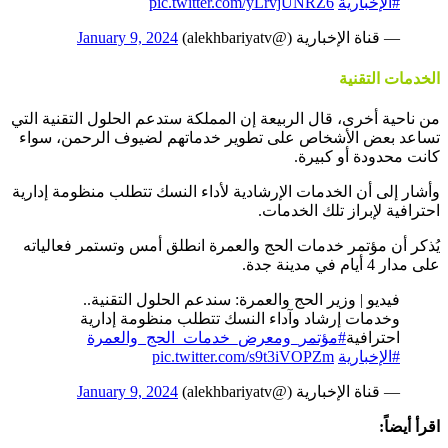
#الإخبارية
pic.twitter.com/yLrvjUNRZ6
— قناة الإخبارية (@alekhbariyatv)
January 9, 2024
الخدمات التقنية
من ناحية أخرى، قال الربيعة إن المملكة ستدعم الحلول التقنية التي
تساعد بعض الأشخاص على تطوير خدماتهم لضيوف الرحمن، سواء
كانت محدودة أو كبيرة.
وأشار إلى أن الخدمات الإرشادية لأداء النسك تتطلب منظومة إدارية
احترافية لإبراز تلك الخدمات.
يُذكر أن مؤتمر خدمات الحج والعمرة انطلق أمس وتستمر فعالياته
على مدار 4 أيام في مدينة جدة.
فيديو | وزير الحج والعمرة: سندعم الحلول التقنية..
وخدمات إرشاد وآداء النسك تتطلب منظومة إدارية
احترافية
#مؤتمر_ومعرض_خدمات_الحج_والعمرة
#الإخبارية
pic.twitter.com/s9t3iVOPZm
— قناة الإخبارية (@alekhbariyatv)
January 9, 2024
اقرأ أيضاً: