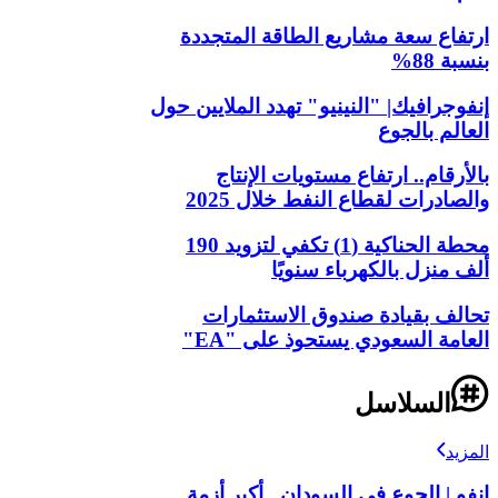
ارتفاع سعة مشاريع الطاقة المتجددة
بنسبة 88%
إنفوجرافيك| "النينيو" تهدد الملايين حول
العالم بالجوع
بالأرقام.. ارتفاع مستويات الإنتاج
والصادرات لقطاع النفط خلال 2025
محطة الحناكية (1) تكفي لتزويد 190
ألف منزل بالكهرباء سنويًا
تحالف بقيادة صندوق الاستثمارات
العامة السعودي يستحوذ على "EA"
السلاسل
المزيد
انفو | الجوع في السودان.. أكبر أزمة