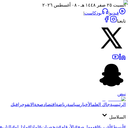
السبت ٢٥ صفر ١٤٤٨ هـ - ٠٨ أغسطس ٢٠٢٦
فيديو
|
بودكاست
|
تابعنا
نبض
الرئيسية
جاك العلم
الأخبار
سياسة
رياضة
اقتصاد
صحة
الانفوجرافيك
السلاسل
#أبسط
#أغرب
#افهمها_صح
#بالأرقام
#شخصيات
#لماذا
#ماذا_لو
#بالتاريخ