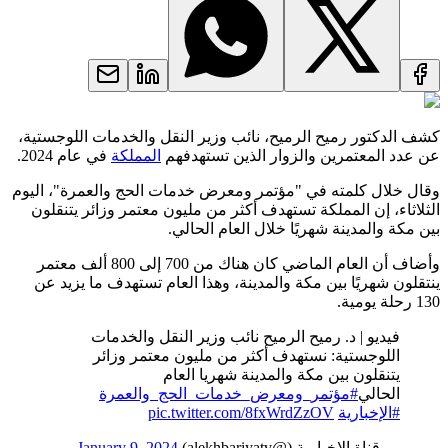
كشف الدكتور رميح الرميح، نائب وزير النقل والخدمات اللوجستية،
عن عدد المعتمرين والزوار الذين تستهدفهم
المملكة
في عام 2024.
وقال خلال كلمته في "مؤتمر ومعرض خدمات الحج والعمرة"، اليوم
الثلاثاء، إن المملكة تستهدف أكثر من مليون معتمر وزائر يتنقلون
بين مكة والمدينة شهريًا خلال العام الحالي.
وأضاف أن العام الماضي كان هناك من 700 إلى 800 ألف معتمر
ينتقلون شهريًا بين مكة والمدينة، وهذا العام تستهدف ما يزيد عن
130 رحلة يومية.
فيديو | د. رميح الرميح نائب وزير النقل والخدمات
اللوجستية: نستهدف أكثر من مليون معتمر وزائر
يتنقلون بين مكة والمدينة شهريا العام
الحالي
#مؤتمر_ومعرض_خدمات_الحج_والعمرة
#الإخبارية
pic.twitter.com/8fxWrdZzOV
— قناة الإخبارية (@alekhbariyatv)
January 9, 2024