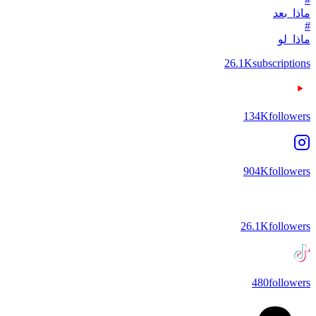
ماذا_بعد
#
ماذا_لو
26.1K
subscriptions
134K
followers
904K
followers
26.1K
followers
480
followers