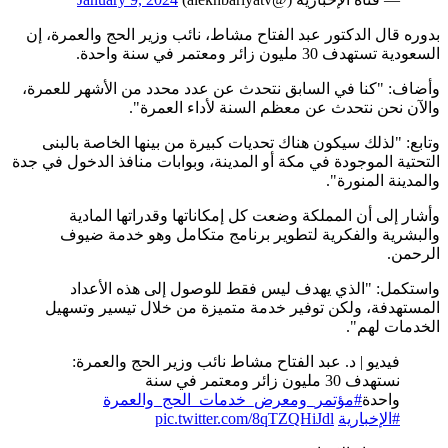
بدوره قال الدكتور عبد الفتاح مشاط، نائب وزير الحج والعمرة، إن
السعودية تستهدف 30 مليون زائر ومعتمر في سنة واحدة.
وأضاف: "كنا في السابق نتحدث عن عدد محدد من الأشهر للعمرة،
والآن نحن نتحدث عن معظم السنة لأداء العمرة".
وتابع: "لذلك سيكون هناك تحديات كبيرة من بينها الخاصة بالبنى
التحتية الموجودة في مكة أو المدينة، وبوابات منافذ الدخول في جدة
والمدينة المنورة".
وأشار إلى أن المملكة وضعت كل إمكاناتها وقدراتها المادية
والبشرية والفكرية لتطوير برنامج متكامل وهو خدمة ضيوف
الرحمن.
واستكمل: "الذي يهدف ليس فقط للوصول إلى هذه الأعداد
المستهدفة، ولكن توفير خدمة متميزة من خلال تيسير وتسهيل
الخدمات لهم".
فيديو | د. عبد الفتاح مشاط نائب وزير الحج والعمرة:
نستهدف 30 مليون زائر ومعتمر في سنة
واحدة
#مؤتمر_ومعرض_خدمات_الحج_والعمرة
#الإخبارية
pic.twitter.com/8qTZQHiJdl