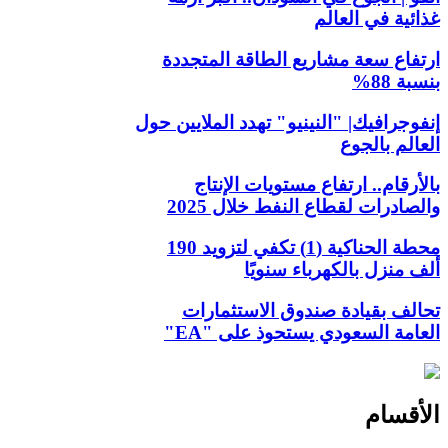
غذائية في العالم
ارتفاع سعة مشاريع الطاقة المتجددة
بنسبة 88%
إنفوجرافيك| "النينيو" تهدد الملايين حول
العالم بالجوع
بالأرقام.. ارتفاع مستويات الإنتاج
والصادرات لقطاع النفط خلال 2025
محطة الحناكية (1) تكفي لتزويد 190
ألف منزل بالكهرباء سنويًا
تحالف بقيادة صندوق الاستثمارات
العامة السعودي يستحوذ على "EA"
الأقسام