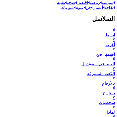
سياسة
رياضة
اقتصاد
صحة
تقنية
ثقافة
أعمال
فن
علوم
منوعات
السلاسل
#
أبسط
#
أغرب
#
افهمها_صح
#
العلم_في_المونديال
#
الكعبة_المشرفة
#
بالأرقام
#
بالتاريخ
#
شخصيات
#
لماذا
#