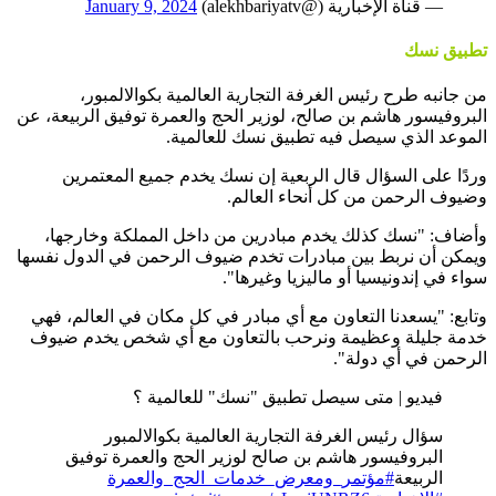
— قناة الإخبارية (@alekhbariyatv)
January 9, 2024
تطبيق نسك
من جانبه طرح رئيس الغرفة التجارية العالمية بكوالالمبور،
البروفيسور هاشم بن صالح، لوزير الحج والعمرة توفيق الربيعة، عن
الموعد الذي سيصل فيه تطبيق نسك للعالمية.
وردًا على السؤال قال الربعية إن نسك يخدم جميع المعتمرين
وضيوف الرحمن من كل أنحاء العالم.
وأضاف: "نسك كذلك يخدم مبادرين من داخل المملكة وخارجها،
ويمكن أن نربط بين مبادرات تخدم ضيوف الرحمن في الدول نفسها
سواء في إندونيسيا أو ماليزيا وغيرها".
وتابع: "يسعدنا التعاون مع أي مبادر في كل مكان في العالم، فهي
خدمة جليلة وعظيمة ونرحب بالتعاون مع أي شخص يخدم ضيوف
الرحمن في أي دولة".
فيديو | متى سيصل تطبيق "نسك" للعالمية ؟
سؤال رئيس الغرفة التجارية العالمية بكوالالمبور
البروفيسور هاشم بن صالح لوزير الحج والعمرة توفيق
الربيعة
#مؤتمر_ومعرض_خدمات_الحج_والعمرة