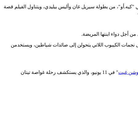
ائقيات، ففي 6 يونيو، يعرض فيلم الأكشن والإثارة الفرنسي "كيه.أو"، من بطولة سيريل غان وأليس بيليدي، ويتناول الفيلم قصة
من أجل دواء ابنتها المريضة.
وماي هونغ، وجي-يونغ يو، ويدور حول نجمات الكيبوب اللاتي يتحولن إلى صائدات شياطين، ويستخدمن
أوشن غيت
" في 11 يونيو، والذي يستكشف رحلة غواصة تيتان