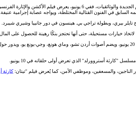
يشمل جدول أفلام ومسلسلات نتفليكس في يونيو مجموعة من الأفلام الجديدة والوث
 السابق في الفنون القتالية المختلطة، ويواجه عصابة إجرامية عنيفة.
اتخاذ خيارات مستحيلة، حتى أنها تحتجز بنكًا رهينة للحصول على المال 
ولعشاق الرسوم المتحركة، يأتي فيلم "صائدو الشياطين الكيبوب" في 20 يونيو، ويضم أصوات أردن تشو، 
ل "كارثة أستروورلد" الذي تعرض أولى حلقاته في 10 يونيو.
كارثة 