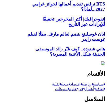
BTS ترفض تقديم أعمالها لجوائز غرامي
2027...لماذا؟
إنفوجرافيك| أكثر المخرجين تحقيقًا
للإيرادات عبر التاريخ
ايان غوسلينغ ينضم لعالم مارفل بطلًا لفيلم
غوست رايدر
هاني شنودة.. كيف غيّر رائد الموسيقى
الحديثة شكل الأغنية المصرية؟
الأقسام
سياسة
رياضة
اقتصاد
صحة
تقنية
ثقافة
أعمال
فن
علوم
منوعات
السلاسل