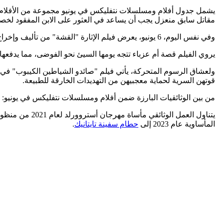
مقاتل سابق منعزل يجب أن يساعد في العثور على الابن المفقود لخصمه
وفي نفس اليوم، 6 يونيو، يعرض فيلم الإثارة "القشة" من تأليف وإخراج تايلر بيري، وبطولة تراجي بي. هينسون في دور جانييا وشيري شيبرد.
يروي الفيلم قصة أم عزباء تتجه يومها السيئ نحو الفوضى، مما يدفعها ل
قوتهن السرية لحماية معجبيهن من التهديدات الخارقة للطبيعة.
من بين الوثائقيات البارزة ضمن أفلام ومسلسلات نتفليكس في يونيو: مسلس
يتناول العمل الوثائقي مأساة مهرجان أستروورلد لعام 2021 من منظور الناجين، والمسعفين، وموظفي الأمن، كما يُعرض فيلم "تيتان:
المأساوية عام 2023 إلى
حطام سفينة تايتانيك
.