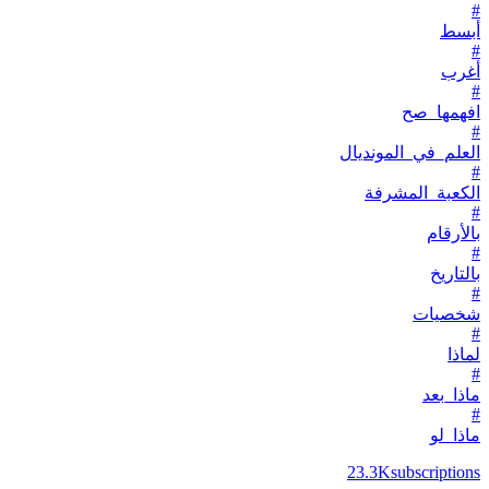
#
أبسط
#
أغرب
#
افهمها_صح
#
العلم_في_المونديال
#
الكعبة_المشرفة
#
بالأرقام
#
بالتاريخ
#
شخصيات
#
لماذا
#
ماذا_بعد
#
ماذا_لو
23.3K
subscriptions