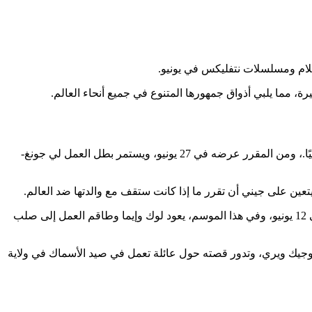
، مما يلبي أذواق جمهورها المتنوع في جميع أنحاء العالم.
المعروف عالميًا باسم "Squid Game" بموسمه الثالث، وهو من الأعمال الأكثر انتظارًا عالميًا.، ومن المقرر عرضه في 27 يونيو، ويستمر بطل العمل لي جونغ-
ولعشاق الأكشن والكوميديا، يعود النجم أرنولد شوارزنيغر مع الممثلة كاري-آن موس في الموسم الثاني من مسلسل "فوبار"، الذي يُعرض في 12 يونيو، وفي هذا الموسم، يعود لوك وإيما وطاقم العمل إلى صلب
 بطولته هولت مكالاني، وميليسا بينويست، وجيك ويري، وتدور قصته حول عائلة تعمل في صيد الأسماك في ولاية