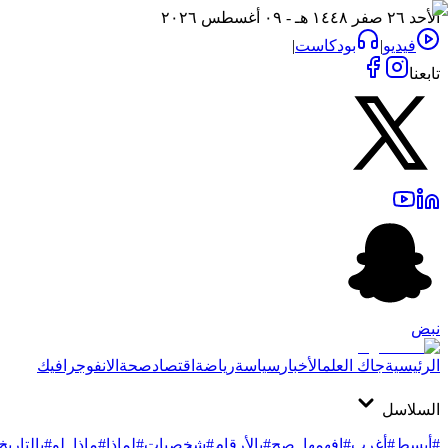
الأحد ٢٦ صفر ١٤٤٨ هـ - ٠٩ أغسطس ٢٠٢٦
فيديو
|
بودكاست
|
تابعنا
نبض
الرئيسية
جاك العلم
الأخبار
سياسة
رياضة
اقتصاد
صحة
الانفوجرافيك
السلاسل
#أبسط
#أغرب
#افهمها_صح
#بالأرقام
#شخصيات
#لماذا
#ماذا_لو
#بالتاريخ