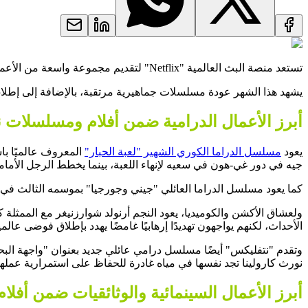
تستعد منصة البث العالمية "Netflix" لتقديم مجموعة واسعة من الأعمال الجديدة خلال الأسابيع القليلة المقبلة، لتثري مكتبتها المتنامية من أفلام ومسلسلات نتفليكس في يونيو.
يشهد هذا الشهر عودة مسلسلات جماهيرية مرتقبة، بالإضافة إلى إطلاق 
أبرز الأعمال الدرامية ضمن أفلام ومسلسلات ن
يعود
مسلسل الدراما الكوري الشهير "لعبة الحبار"
جيه في دور غي-هون في سعيه لإنهاء اللعبة، بينما يخطط الرجل الأمام
كما يعود مسلسل الدراما العائلي "جيني وجورجيا" بموسمه الثالث في 5 يونيو. بعد اعتقال جورجيا بتهمة القتل، يقع الأضواء على عائلة ميلر، ويتعين على جيني أن تقرر ما إذا كانت ستقف مع والدتها ضد العالم
الأحداث، لكنهم يواجهون تهديدًا إرهابيًا غامضًا يهدد بإطلاق فوضى عالمي
نورث كارولينا تجد نفسها في مياه غادرة للحفاظ على استمرارية عملها
أبرز الأعمال السينمائية والوثائقيات ضمن أفل