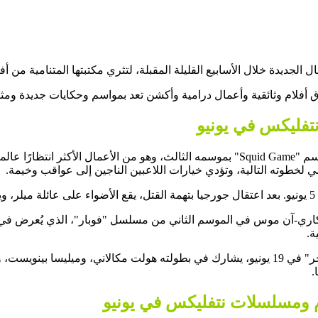
أفلام وثائقية وأعمال درامية وأكشن تعد بمواسم وحكايات جديدة ومثيرة
تفليكس في يونيو
ي لخطوته التالية، وتؤدي خيارات اللاعبين الناجين إلى عواقب وخيمة.
.
ة.
وتقدم "نتفليكس" أيضًا مسلسل درامي عائلي جديد بعنوان "واجهة البحر" في 19 يونيو، يشارك في
.
ام ومسلسلات نتفليكس في يونيو