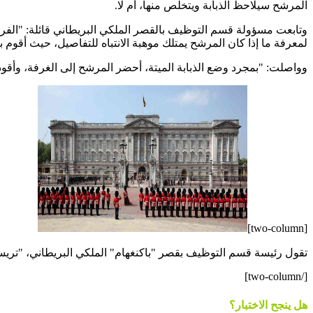
المرشح سيلاحظ الذبابة ويتخلص منها، أم لا.
وتابعت مسؤولة قسم التوظيف بالقصر الملكي البريطاني قائلة: "الفرق
لمعرفة ما إذا كان المرشح يمتلك موهبة الانتباه للتفاصيل، حيث أقوم ب
وواصلت: "بمجرد وضع الذبابة الميتة، أحضر المرشح إلى الغرفة، وأقود
[two-column]
تقول رئيسة قسم التوظيف بقصر "باكنغهام" الملكي البريطاني، "تري
[/two-column]
هل ينجح الاختبار؟