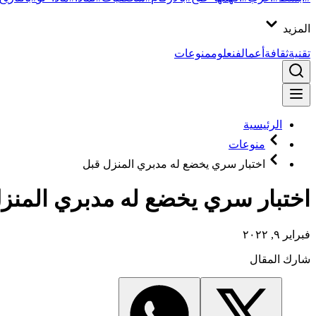
المزيد
تقنية
ثقافة
أعمال
فن
علوم
منوعات
الرئيسية
منوعات
اختبار سري يخضع له مدبري المنزل قبل
اختبار سري يخضع له مدبري المنز
فبراير ٩, ٢٠٢٢
شارك المقال