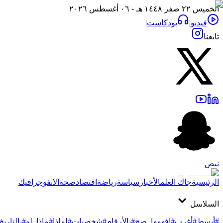
الخميس ٢٢ صفر ١٤٤٨ هـ - ٠٦ أغسطس ٢٠٢٦
فيديو
|
بودكاست
|
تابعنا
نبض
الرئيسية
جاك العلم
الأخبار
سياسة
رياضة
اقتصاد
صحة
الانفوجرافيك
السلاسل
#أبسط
#أغرب
#افهمها_صح
#بالأرقام
#شخصيات
#لماذا
#ماذا_لو
#بالتاريخ