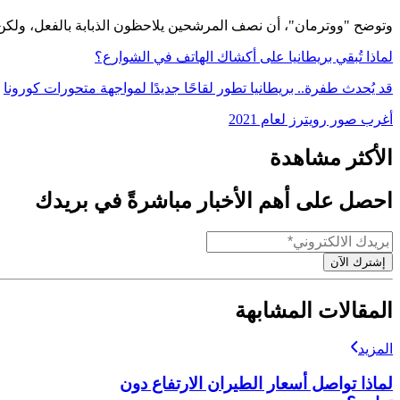
وتوضح "ووترمان"، أن نصف المرشحين يلاحظون الذبابة بالفعل، ولكن واحداً فقط من كل 10 مرشحين ينحني لالتقاطها، وهذا هو بالطبع
لماذا تُبقي بريطانيا على أكشاك الهاتف في الشوارع؟
قد يُحدث طفرة.. بريطانيا تطور لقاحًا جديدًا لمواجهة متحورات كورونا
أغرب صور رويترز لعام 2021
الأكثر مشاهدة
احصل على أهم الأخبار مباشرةً في بريدك
إشترك الآن
المقالات المشابهة
المزيد
لماذا تواصل أسعار الطيران الارتفاع دون