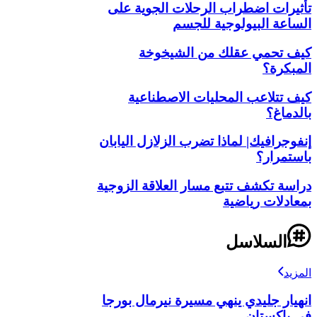
تأثيرات اضطراب الرحلات الجوية على
الساعة البيولوجية للجسم
كيف تحمي عقلك من الشيخوخة
المبكرة؟
كيف تتلاعب المحليات الاصطناعية
بالدماغ؟
إنفوجرافيك| لماذا تضرب الزلازل اليابان
باستمرار؟
دراسة تكشف تتبع مسار العلاقة الزوجية
بمعادلات رياضية
السلاسل
المزيد
انهيار جليدي ينهي مسيرة نيرمال بورجا
في باكستان