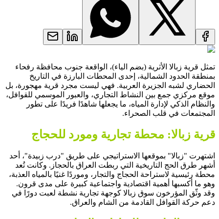
تمثل قرية زبالا الأثرية (بضم الياء)، الواقعة جنوب محافظة رفحاء
بمنطقة الحدود الشمالية، إحدى المحطات البارزة في التاريخ
الحضاري لشبه الجزيرة العربية. فهي ليست مجرد قرية مهجورة، بل
موقع مركزي جمع بين النشاط التجاري، والعبور الموسمي للقوافل،
والنظام الذكي لإدارة المياه، ما يجعلها شاهدًا فريدًا على تطور
المجتمعات في قلب الصحراء.
قرية زبالا: محطة تجارية ومورد للحجاج
اشتهرت "زبالا" بموقعها الاستراتيجي على طريق "درب زبيدة"، أحد
أشهر طرق الحج التاريخية التي ربطت العراق بالحجاز. وكانت تُعد
محطة رئيسية لاستراحة الحجاج والتجار، وموردًا غنيًا بالمياه العذبة،
وهو ما أكسبها أهمية اقتصادية واجتماعية كبيرة على مدى قرون.
وقد وثّق المؤرخون سوق زبالا كوجهة تجارية نشطة لعبت دورًا في
دعم حركة القوافل القادمة من الشام والعراق.