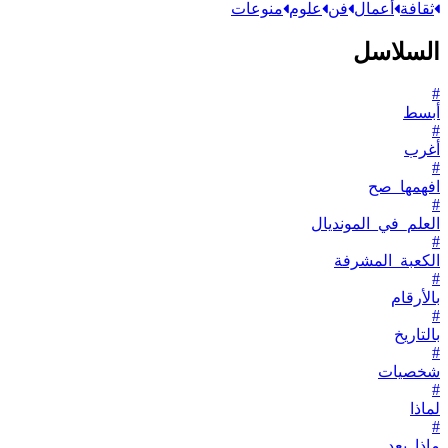
ثقافة
أعمال
فن
علوم
منوعات
السلاسل
#
أبسط
#
أغرب
#
افهمها_صح
#
العلم_في_المونديال
#
الكعبة_المشرفة
#
بالأرقام
#
بالتاريخ
#
شخصيات
#
لماذا
#
ماذا_بعد