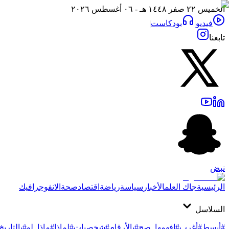
الخميس ٢٢ صفر ١٤٤٨ هـ - ٠٦ أغسطس ٢٠٢٦
فيديو
|
بودكاست
|
تابعنا
نبض
الرئيسية
جاك العلم
الأخبار
سياسة
رياضة
اقتصاد
صحة
الانفوجرافيك
السلاسل
#أبسط
#أغرب
#افهمها_صح
#بالأرقام
#شخصيات
#لماذا
#ماذا_لو
#بالتاريخ