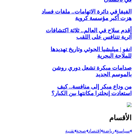
الفيفا في دائرة الاتهامات.. ملفات فساد
هزت أكبر مؤسسة كروية
أقدم سلاح في العالم.. ثلاثة اكتشافات
أثرية تتنافس على اللقب
انفو | ميليشيا الحوثي وتاريخ تهديدها
للملاحة البحرية
صدامات مبكرة تشعل دوري روشن
بالموسم الجديد
من وداع مبكر إلى منافسة.. كيف
استعادت إنجلترا مكانتها بين الكبار؟
الأقسام
سياسة
رياضة
اقتصاد
صحة
تقنية