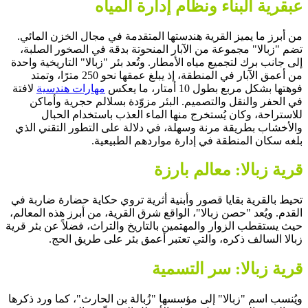
عبقرية البناء ونظام إدارة المياه
من أبرز ما يميز القرية هندستها المتقدمة في مجال الخزن المائي.
تضم "زبالا" مجموعة من الآبار المنحوتة بدقة في الصخور الصلبة،
إلى جانب برك لتجميع مياه الأمطار. وتُعد بئر "زبالا" التاريخية واحدة
من أعمق الآبار في المنطقة، إذ يبلغ عمقها نحو 250 مترًا، وتمتد
فوهتها بشكل مربع بطول 10 أمتار، ما يعكس
مهارات هندسية
لافتة
في الحفر والنقل والتصميم. البئر مزوّدة بسلالم حجرية وأماكن
للاستراحة، وكان يُستخرج منها الماء العذب باستخدام الحبال
والأخشاب بطريقة مرنة وسهلة، في دلالة على التطور التقني الذي
بلغه سكان المنطقة في إدارة مواردهم الطبيعية.
قرية زبالا: معالم بارزة
تحيط بالقرية بقايا قصور وأبنية أثرية تروي حكاية حضارة ضاربة في
القدم. ويُعد "حصن زبالا"، الواقع شرق القرية، من أبرز هذه المعالم،
حيث يستقطب الزوار والمهتمين بالتاريخ والتراث، فضلاً عن بئر قرية
زبالا السالف ذكره، والتي تعتبر أعمق بئر على طريق الحج.
قرية زبالا: سر التسمية
ويُنسب اسم "زبالا" إلى مؤسسها "زُبالة بن الحارث"، كما ورد ذكرها