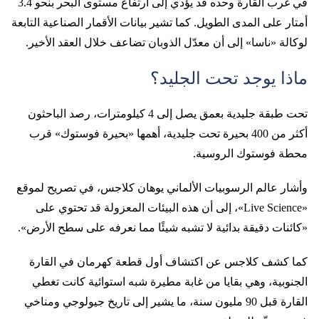
في غرب القارة وحده قد يؤدي إلى ارتفاع مستوى البحر بنحو 3.4
أمتار على المدى الطويل. كما تشير بيانات الأقمار الصناعية التابعة
لوكالة «ناسا» إلى أن معدّل الذوبان تضاعف خلال العقد الأخير.
ماذا يوجد تحت الجليد؟
تحت طبقة جليدية بعمق يصل إلى 4 كيلومترات، رصد الباحثون
أكثر من 400 بحيرة تحت جليدية، أهمها «بحيرة فوستوك» قرب
محطة فوستوك الروسية.
وأشار عالم الرسوبيات الألماني يوهان كلاجس، في تصريح لموقع
«Live Science»، إلى أن هذه البيئات المعزولة قد تحتوي على
«كائنات دقيقة بدائية لا تشبه شيئًا مما نعرفه على سطح الأرض».
كما كشف كلاجس عن اكتشاف أول قطعة كهرمان في القارة
الجنوبية، وهي بقايا من غابة مطيرة شبه استوائية كانت تغطي
القارة قبل 90 مليون سنة، ما يشير إلى تاريخ جيولوجي ومناخي