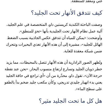
غني ومعقّد للمنطقة.
كيف تتدفق الأنهار تحت الجليد؟
وصفت الباحثة الكندية كريستين داو، المتخصصة في علم الجليد،
آلية عمل نظام الأنهار تحت الجليدية بأنها «تحدٍ للمنطق».
وأوضحت: «يمكن للمياه أن تتدفق عكس الجاذبية بسبب الضغط
الهائل للجليد»، مشيرة إلى أن هذه الأنهار تغذي البحيرات وتتحرك
ضمن شبكة معقدة للغاية.
وتُظهر الصور الرادارية أن هذه الأنهار تتصل بالمحيطات، مما يزيد
خطر ذوبان الجليد وتسارع ارتفاع منسوب البحار. «نحن عند نقطة
حرجة الآن»، تقول داو، محذّرة من أن «أي تراجع في حافة الجليد
يعني بدء انهيار جليدي تدريجي، وكأن مكعب جليد ضخم بدأ بالطفو
على سطح الماء».
هل كل ما تحت الجليد مثير؟