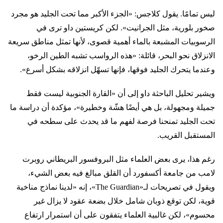
ليس تمامًا. يقول كلاجس: «الجزء الأكبر مما تحت الجليد هو مجرد
صخور بلورية، مثل الجرانيت». لكن كريستين داو ترى في
الرسوبيات المشبعة بالماء أهمية قصوى، لأنها تمثل مناطق سريعة
الانزلاق نحو البحر، قائلة: «هذه الرواسب تشبه الطين الرخو،
وعندما يتحرك الجليد فوقها، فإنها تسهّل انزلاقه بشكل أسرع».
ويشير تحليل الباحثة داو إلى أن «القارة الجنوبية ليست فقط
جميلة ومجهولة، بل هي أيضًا هشّة وخطيرة»، مؤكدة أن دراسة ما
تحت الجليد تمنحنا فرصة لفهم ما قد يحدث على سطحه في
المستقبل القريب.
رغم هذا، يرى بعض العلماء مثل البروفسور البريطاني روبرت
لامب من جامعة أكسفورد أن القلق مبالغ فيه بعض الشيء،
ويقول في تصريحات لـ«The Guardian»، إنه «لدينا نماذج مناخية
قوية، لكن توقع ذوبان شامل خلال بضعة عقود لا يزال غير
محسوم»، لكن غالبية العلماء يتفقون على أن استمرار ارتفاع