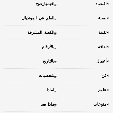
اقتصاد
افهمها_صح
#
صحة
العلم_في_المونديال
#
تقنية
الكعبة_المشرفة
#
ثقافة
بالأرقام
#
أعمال
بالتاريخ
#
فن
شخصيات
#
علوم
لماذا
#
منوعات
ماذا_بعد
#