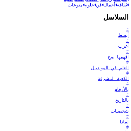
ثقافة
أعمال
فن
علوم
منوعات
السلاسل
#
أبسط
#
أغرب
#
افهمها_صح
#
العلم_في_المونديال
#
الكعبة_المشرفة
#
بالأرقام
#
بالتاريخ
#
شخصيات
#
لماذا
#