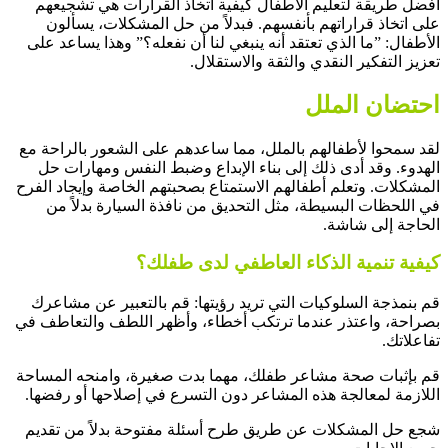
أفضل طريقة لتعليم الأطفال كيفية اتخاذ القرارات هي تشجيعهم
على اتخاذ قراراتهم بأنفسهم. فبدلاً من حل المشكلات، يسألون
الأطفال: ”ما الذي تعتقد أنه ينبغي لنا أن نفعله؟” وهذا يساعد على
تعزيز التفكير النقدي والثقة والاستقلال.
احتضان الملل
لقد سمحوا لأطفالهم بالملل، مما ساعدهم على الشعور بالراحة مع
الهدوء. وقد أدى ذلك إلى بناء الإبداع وضبط النفس ومهارات حل
المشكلات. وتعلم أطفالهم الاستمتاع بصحبتهم الخاصة وإيجاد الفرح
في اللحظات البسيطة، مثل التحديق من نافذة السيارة بدلاً من
الحاجة إلى شاشة.
كيفية تنمية الذكاء العاطفي لدى طفلك؟
قم بنمذجة السلوكيات التي تريد رؤيتها: قم بالتعبير عن مشاعرك
بصراحة، واعتذر عندما ترتكب أخطاء، وأظهر اللطف والتعاطف في
تفاعلاتك.
قم بإثبات صحة مشاعر طفلك، مهما بدت صغيرة، وامنحه المساحة
اللازمة لمعالجة هذه المشاعر دون التسرع في إصلاحها أو رفضها.
شجع حل المشكلات عن طريق طرح أسئلة مفتوحة بدلاً من تقديم