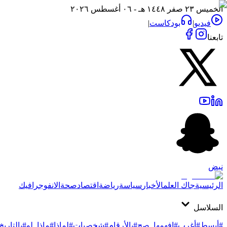
الخميس ٢٣ صفر ١٤٤٨ هـ - ٠٦ أغسطس ٢٠٢٦
فيديو
|
بودكاست
|
تابعنا
نبض
الرئيسية
جاك العلم
الأخبار
سياسة
رياضة
اقتصاد
صحة
الانفوجرافيك
السلاسل
#أبسط
#أغرب
#افهمها_صح
#بالأرقام
#شخصيات
#لماذا
#ماذا_لو
#بالتاريخ