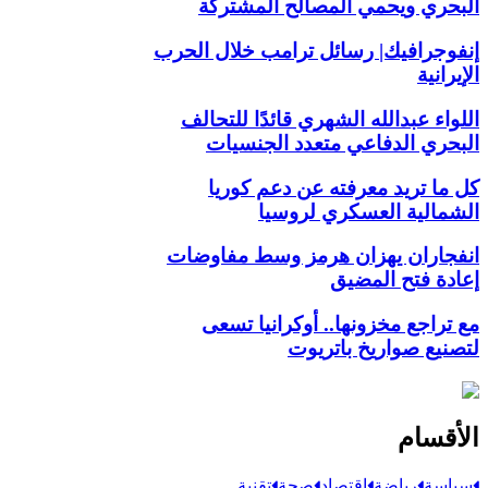
البحري ويحمي المصالح المشتركة
إنفوجرافيك| رسائل ترامب خلال الحرب
الإيرانية
اللواء عبدالله الشهري قائدًا للتحالف
البحري الدفاعي متعدد الجنسيات
كل ما تريد معرفته عن دعم كوريا
الشمالية العسكري لروسيا
انفجاران يهزان هرمز وسط مفاوضات
إعادة فتح المضيق
مع تراجع مخزونها.. أوكرانيا تسعى
لتصنيع صواريخ باتريوت
الأقسام
سياسة
رياضة
اقتصاد
صحة
تقنية