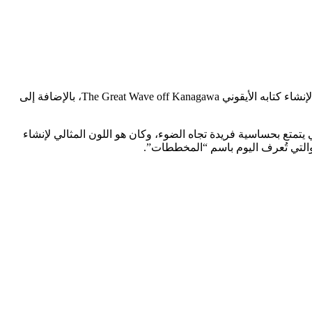
استخدم بابلو بيكاسو الصبغة الزرقاء البروسية حصريًا خلال الفترة الزرقاء من حياته، واستخدمها فنان الخشب الياباني كاتسوشيكا هوكوساي لإنشاء كتابه الأيقوني The Great Wave off Kanagawa، بالإضافة إلى
ل أن اللون الأزرق البروسي يتمتع بحساسية فريدة تجاه الضوء، وكان هو اللون المثالي لإنشاء
والتي تُعرف اليوم باسم “المخططات”.