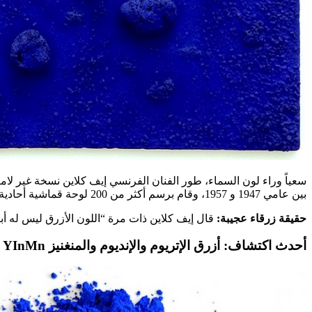
بين عامي 1947 و 1957، وقام برسم أكثر من 200 لوحة قماشية أحادية اللون ومنحوتات وحتى نماذج بشرية مرسومة بلون IKB حتى يتمكنوا من “طباعة” أجسادهم على اللوحة القماشية.
حقيقة زرقاء عجيبة:
قال إيف كلاين ذات مرة “اللون الأزرق ليس له أبعاد
أحدث اكتشاف: أزرق الإتريوم والإنديوم والمنغنيز YInMn