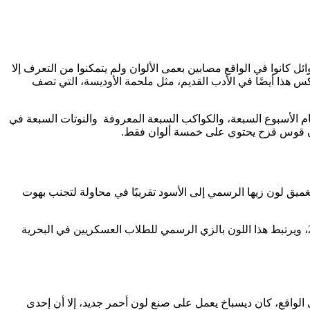
ئل كانوا في الواقع مصابين بعمى الألوان ولم يتمكنوا من التعرف إلا
كس هذا أيضًا في الأدب القديم، مثل ملحمة الأوديسة، التي تصف
 الأسبوع السبعة، والكواكب السبعة المعروفة والنوتات السبعة في
ن أن قوس قزح يحتوي على خمسة ألوان فقط.
1. ومنذ ذلك الحين، قامت القوات البحرية الحديثة بتغميق لون زيها الرسمي إلى الأسود تقريبًا في محاولة لتجنب بهوت
هناك العديد من الاختلافات في اللون الأزرق الداكن، بما في ذلك Space cadet، وهو اللون الذي تمت صياغته في عام 2007، ويرتبط هذا اللون بالزي الرسمي للطلاب العسكريين في البحرية
ديسباخ، في الواقع، كان ديسباخ يعمل على صنع لون أحمر جديد، إلا أن إحدى