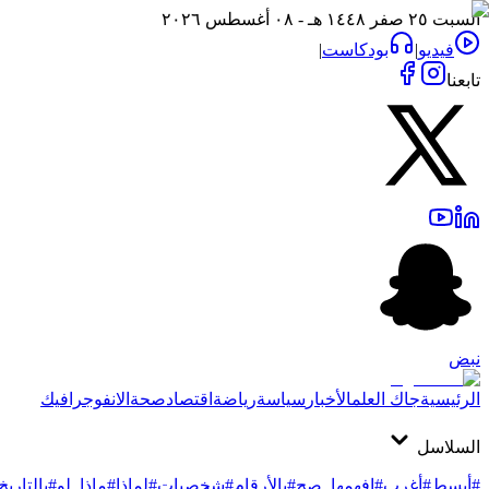
السبت ٢٥ صفر ١٤٤٨ هـ - ٠٨ أغسطس ٢٠٢٦
فيديو
|
بودكاست
|
تابعنا
نبض
الرئيسية
جاك العلم
الأخبار
سياسة
رياضة
اقتصاد
صحة
الانفوجرافيك
السلاسل
#أبسط
#أغرب
#افهمها_صح
#بالأرقام
#شخصيات
#لماذا
#ماذا_لو
#بالتاريخ