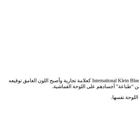
سعياً وراء لون السماء، طور الفنان الفرنسي إيف كلاين نسخة غير لامعة من اللازود الذي اعتبره أفضل لون أزرق على الإطلاق، سُجّل International Klein Blue (IKB) كعلامة تجارية وأصبح اللون الغامق توقيعه
اللوحة نفسها.