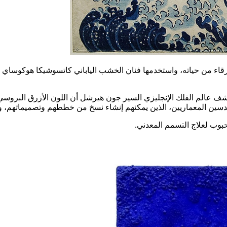
 لم يتم استخدام الصباغ فقط في الفنون، ففي عام 1842، اكتشف عالم الفلك الإنجليزي السير جون هيرش
هندسين المعماريين، الذين يمكنهم إنشاء نسخ من خططهم وتصميماتهم، 
بوب لعلاج التسمم المعدني.