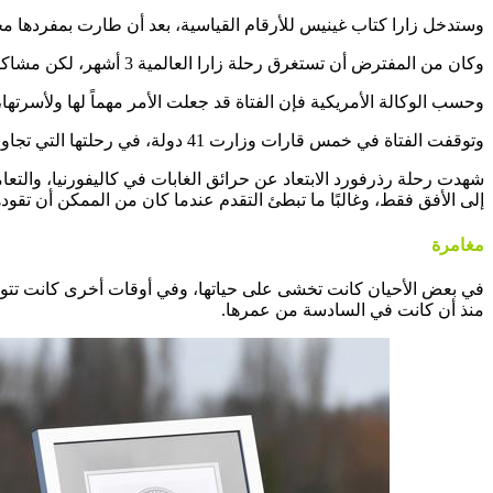
وستدخل زارا كتاب غينيس للأرقام القياسية، بعد أن طارت بمفردها محققة رقم قياسي وهي في الـ19 من عمرها، لتتجاوز بذلك الطيار الأمريك
وكان من المفترض أن تستغرق رحلة زارا العالمية 3 أشهر، لكن مشاكل الطقس السيء والتأشيرات التي لا هوادة فيها أبقتها متوقفة أحياناً لأسابيع متتالية، مما أدى إلى إطالة مغامرتها لنحو شهرين.
وحسب الوكالة الأمريكية فإن الفتاة قد جعلت الأمر مهماً لها ولأسرتها
وتوقفت الفتاة في خمس قارات وزارت 41 دولة، في رحلتها التي تجاوزت 52000 كيلومتر (28000 ميل بحري).
شهدت رحلة رذرفورد الابتعاد عن حرائق الغابات في كاليفورنيا، والتع
إلى الأفق فقط، وغالبًا ما تبطئ التقدم عندما كان من الممكن أن تقود
مغامرة
في بعض الأحيان كانت تخشى على حياتها، وفي أوقات أخرى كانت تتوق 
منذ أن كانت في السادسة من عمرها.