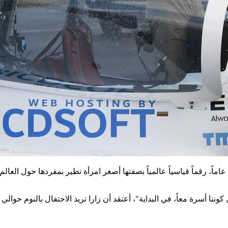
سجلت الطيار البلجيكي البريطاني زارا روثرفورد، البالغة من العمر 19 عاماً، رقماً قياسياً عالمياً بصفته
وننا أسرة معاً، في البداية"، أعتقد أن زارا تريد الاحتفال بالنوم حوالي