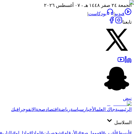
الجمعة ٢٤ صفر ١٤٤٨ هـ - ٠٧ أغسطس ٢٠٢٦
فيديو
|
بودكاست
|
تابعنا
نبض
الرئيسية
جاك العلم
الأخبار
سياسة
رياضة
اقتصاد
صحة
الانفوجرافيك
السلاسل
#أبسط
#أغرب
#افهمها_صح
#بالأرقام
#شخصيات
#لماذا
#ماذا_لو
#بالتاريخ