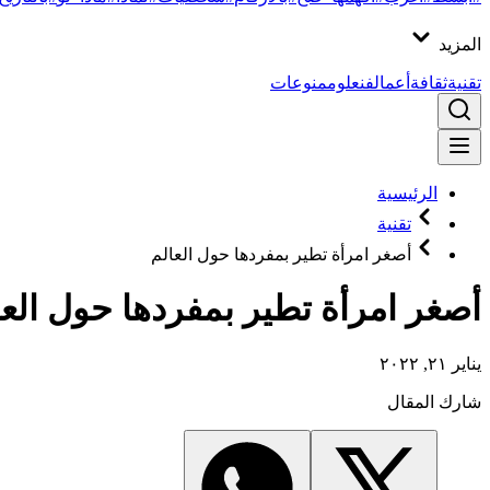
المزيد
تقنية
ثقافة
أعمال
فن
علوم
منوعات
الرئيسية
تقنية
أصغر امرأة تطير بمفردها حول العالم
أصغر امرأة تطير بمفردها حول العا
يناير ٢١, ٢٠٢٢
شارك المقال