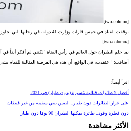
[two-column]
توقفت الفتاة في خمس قارات وزارت 41 دولة، في رحلتها التي تجاوزت 52000 كيلومتر (28000 ميل بحري)
[/two-column]
نما حلم الطيران حول العالم في رأس الفتاة "لكنني لم أفكر أبداً في 
أضافت: "اعتقدت، في الواقع، أن هذه هي الفرصة المثالية للقيام بشي
اقرأ أيضاً:
أفضل 5 طائرات قتالية مُسيرة (بدون طيار) في 2021
على غرار الطائرات دون طيار.. الصين تبني سفينة من غير قبطان
دون قطرة وقود.. طائرة يمكنها الطيران 90 يومًا دون طيار
الأكثر مشاهدة