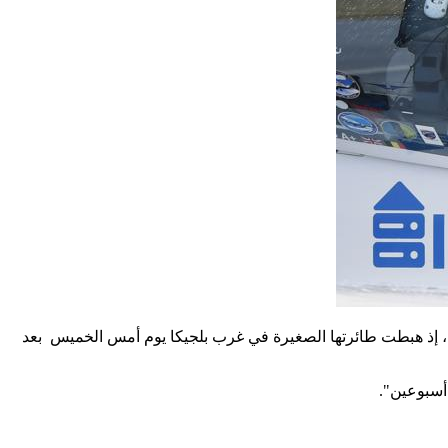
ا أصغر امرأة تطير بمفردها حول العالم، إذ هبطت طائرتها الصغيرة في غرب بلجيكا يوم أمس الخميس بعد
 أسبوعين".