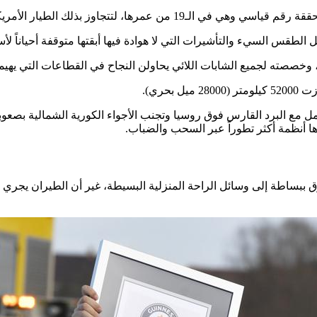
ي شايستا وايز البالغة من العمر 30 عاماً منذ عام 2017.
، وخصصته لجميع الشابات اللائي يحاولن النجاح في القطاعات التي يهيمن
امل مع البرد القارس فوق روسيا وتجنب الأجواء الكورية الشمالية بصع
ها أنظمة أكثر تطوراً عبر السحب والضباب.
ببساطة إلى وسائل الراحة المنزلية البسيطة، غير أن الطيران يجري في