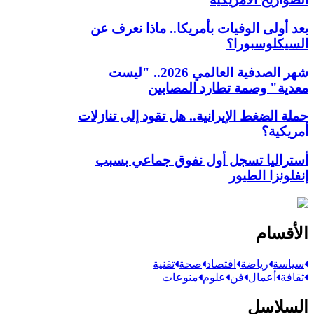
بعد أولى الوفيات بأمريكا.. ماذا نعرف عن
السيكلوسبورا؟
شهر الصدفية العالمي 2026.. "ليست
معدية" وصمة تطارد المصابين
حملة الضغط الإيرانية.. هل تقود إلى تنازلات
أمريكية؟
أستراليا تسجل أول نفوق جماعي بسبب
إنفلونزا الطيور
الأقسام
سياسة
رياضة
اقتصاد
صحة
تقنية
ثقافة
أعمال
فن
علوم
منوعات
السلاسل