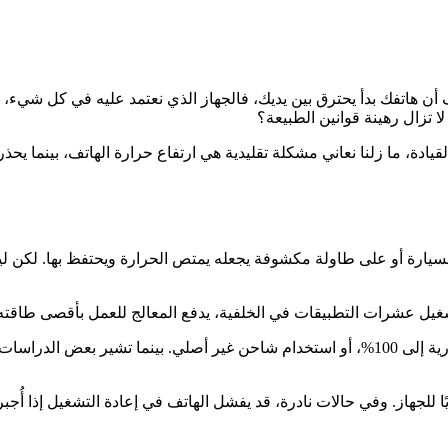
 هاتفك بدأ يحترق بين يديك، فالجهاز الذي نعتمد عليه في كل شيء، من 
ا تزال رهينة قوانين الطبيعة؟
يادة، ما زلنا نعاني مشكلة تقليدية هي ارتفاع حرارة الهاتف، بينما يحذر
سيارة أو على طاولة مكشوفة يجعله يمتص الحرارة ويحتفظ بها. لكن ل
يل عشرات التطبيقات في الخلفية، يدفع المعالج للعمل بأقصى طاقته، ف
هناك عوامل أخرى أقل وضوحًا، مثل الشحن المفرط بعد وصول البطارية إلى 100%، أو استخدام شاح
يًا للجهاز. وفي حالات نادرة، قد يفشل الهاتف في إعادة التشغيل إذا أُ