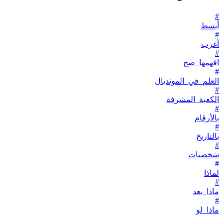
#
أبسط
#
أغرب
#
افهمها_صح
#
العلم_في_المونديال
#
الكعبة_المشرفة
#
بالأرقام
#
بالتاريخ
#
شخصيات
#
لماذا
#
ماذا_بعد
#
ماذا_لو