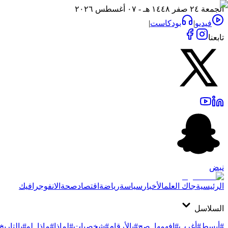
الجمعة ٢٤ صفر ١٤٤٨ هـ - ٠٧ أغسطس ٢٠٢٦
فيديو
|
بودكاست
|
تابعنا
نبض
الرئيسية
جاك العلم
الأخبار
سياسة
رياضة
اقتصاد
صحة
الانفوجرافيك
السلاسل
#أبسط
#أغرب
#افهمها_صح
#بالأرقام
#شخصيات
#لماذا
#ماذا_لو
#بالتاريخ