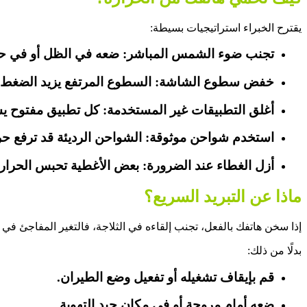
يقترح الخبراء استراتيجيات بسيطة:
تجنب ضوء الشمس المباشر: ضعه في الظل أو في حقي
خفض سطوع الشاشة: السطوع المرتفع يزيد الضغط ع
أغلق التطبيقات غير المستخدمة: كل تطبيق مفتوح يس
استخدم شواحن موثوقة: الشواحن الرديئة قد ترفع حر
أزل الغطاء عند الضرورة: بعض الأغطية تحبس الحرارة ب
ماذا عن التبريد السريع؟
إذا سخن هاتفك بالفعل، تجنب إلقاءه في الثلاجة، فالتغير المفاجئ ف
بدلًا من ذلك:
قم بإيقاف تشغيله أو تفعيل وضع الطيران.
ضعه أمام مروحة أو في مكان جيد التهوية.