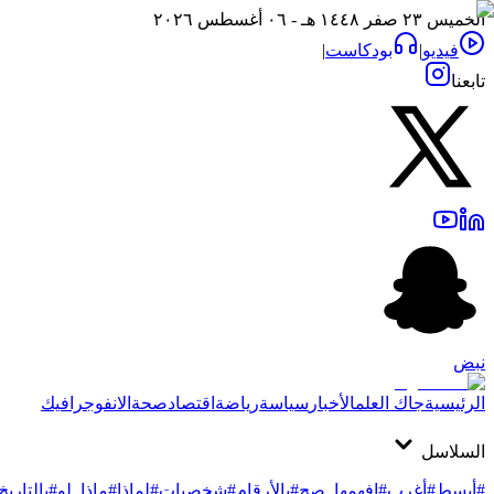
الخميس ٢٣ صفر ١٤٤٨ هـ - ٠٦ أغسطس ٢٠٢٦
فيديو
|
بودكاست
|
تابعنا
نبض
الرئيسية
جاك العلم
الأخبار
سياسة
رياضة
اقتصاد
صحة
الانفوجرافيك
السلاسل
#أبسط
#أغرب
#افهمها_صح
#بالأرقام
#شخصيات
#لماذا
#ماذا_لو
#بالتاريخ