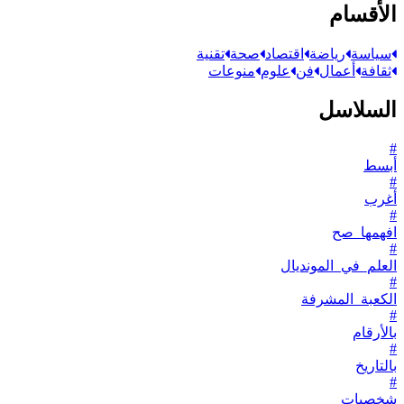
الأقسام
سياسة
رياضة
اقتصاد
صحة
تقنية
ثقافة
أعمال
فن
علوم
منوعات
السلاسل
#
أبسط
#
أغرب
#
افهمها_صح
#
العلم_في_المونديال
#
الكعبة_المشرفة
#
بالأرقام
#
بالتاريخ
#
شخصيات