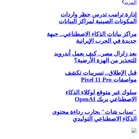
المزيد
إدارة ترامب تدرس حظر واردات
المكونات الصينية لمراكز البيانات
مراكز بيانات الذكاء الاصطناعي.. جبهة
جديدة في الحرب الإيرانية
بعد زلزال مصر.. كيف يعمل أندرويد
للتحذير من الهزة الأرضية؟
قبل الإطلاق.. تسريبات تكشف
مواصفات Pixel 11 Pro
سلوك غير متوقع لوكلاء الذكاء
الاصطناعي يربك OpenAI
"سناب شات" يحارب رداءة محتوى
الذكاء الاصطناعي التوليدي