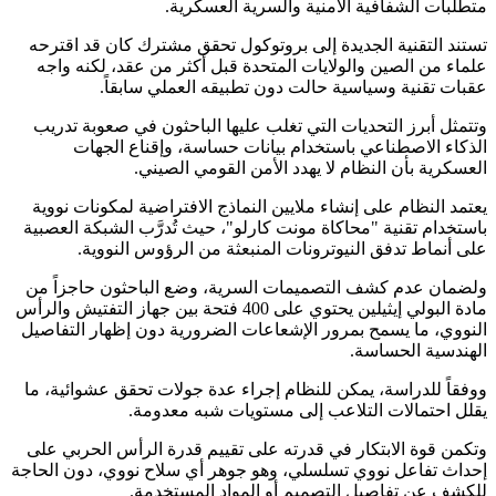
متطلبات الشفافية الأمنية والسرية العسكرية.
تستند التقنية الجديدة إلى بروتوكول تحقق مشترك كان قد اقترحه
علماء من الصين والولايات المتحدة قبل أكثر من عقد، لكنه واجه
عقبات تقنية وسياسية حالت دون تطبيقه العملي سابقاً.
وتتمثل أبرز التحديات التي تغلب عليها الباحثون في صعوبة تدريب
الذكاء الاصطناعي باستخدام بيانات حساسة، وإقناع الجهات
العسكرية بأن النظام لا يهدد الأمن القومي الصيني.
يعتمد النظام على إنشاء ملايين النماذج الافتراضية لمكونات نووية
باستخدام تقنية "محاكاة مونت كارلو"، حيث تُدرَّب الشبكة العصبية
على أنماط تدفق النيوترونات المنبعثة من الرؤوس النووية.
ولضمان عدم كشف التصميمات السرية، وضع الباحثون حاجزاً من
مادة البولي إيثيلين يحتوي على 400 فتحة بين جهاز التفتيش والرأس
النووي، ما يسمح بمرور الإشعاعات الضرورية دون إظهار التفاصيل
الهندسية الحساسة.
ووفقاً للدراسة، يمكن للنظام إجراء عدة جولات تحقق عشوائية، ما
يقلل احتمالات التلاعب إلى مستويات شبه معدومة.
وتكمن قوة الابتكار في قدرته على تقييم قدرة الرأس الحربي على
إحداث تفاعل نووي تسلسلي، وهو جوهر أي سلاح نووي، دون الحاجة
للكشف عن تفاصيل التصميم أو المواد المستخدمة.