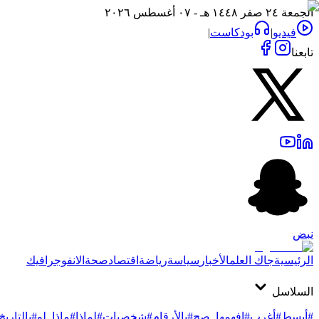
الجمعة ٢٤ صفر ١٤٤٨ هـ - ٠٧ أغسطس ٢٠٢٦
فيديو
|
بودكاست
|
تابعنا
نبض
الرئيسية
جاك العلم
الأخبار
سياسة
رياضة
اقتصاد
صحة
الانفوجرافيك
السلاسل
#أبسط
#أغرب
#افهمها_صح
#بالأرقام
#شخصيات
#لماذا
#ماذا_لو
#بالتاريخ