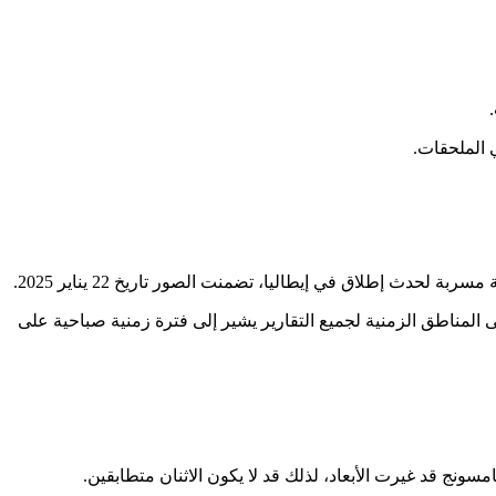
 سلط البعض الضوء على 23 يناير بدلًا من ذلك، فإن النظر بعناية إلى المناطق الزمنية لجميع التقارير يشير إلى فترة زمنية صباحية على