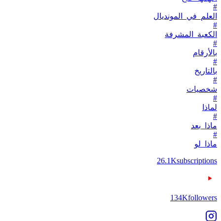
#
العلم_في_المونديال
#
الكعبة_المشرفة
#
بالأرقام
#
بالتاريخ
#
شخصيات
#
لماذا
#
ماذا_بعد
#
ماذا_لو
26.1K
subscriptions
134K
followers