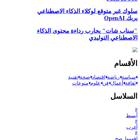
سلوك غير متوقع لوكلاء الذكاء الاصطناعي
يربك OpenAI
"سناب شات" يحارب رداءة محتوى الذكاء
الاصطناعي التوليدي
الأقسام
سياسة
رياضة
اقتصاد
صحة
تقنية
ثقافة
أعمال
فن
علوم
منوعات
السلاسل
#
أبسط
#
أغرب
#
افهمها_صح