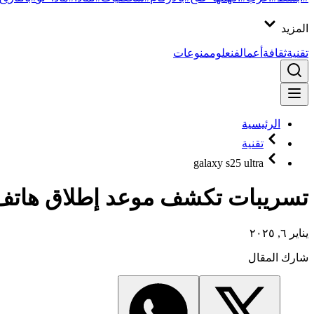
المزيد
تقنية
ثقافة
أعمال
فن
علوم
منوعات
الرئيسية
تقنية
galaxy s25 ultra
تسريبات تكشف موعد إطلاق هاتف Galaxy S25 Ultra.. ما مواصفات
يناير ٦, ٢٠٢٥
شارك المقال