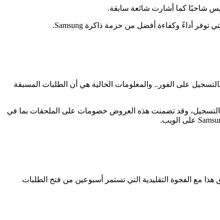
يسمح لمن يشاهدون البث المباشر بالتسجيل على الفور.. والمعلومات الحالية هي أن الطلبات المسبقة
ى التسجيل، وقد تضمنت هذه العروض خصومات على الملحقات بما في
رح هاتف Galaxy S25 Ultra، إلى جانب Galaxy S25 وGalaxy S25+، للبيع يوم الجمعة 7 فبراير، ويتوافق هذا مع الفجوة التقليدية التي تستمر أسبوعين من فتح الطلبات