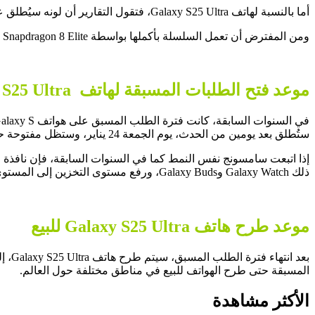
أما بالنسبة لهاتف Galaxy S25 Ultra، فتقول التقارير أن لونه سيُطلق عليه Titanium Silver Blue، ورغم أنه يبدو وكأنه ظل أزرق باهت، إلا أنه ليس شاحبًا كما أشارت شائعة سابقة.
ومن المفترض أن تعمل السلسلة بأكملها بواسطة Snapdragon 8 Elite ومن المتوقع أن تدعم معظم الطرز شريحة ذاكرة من صنع Micron، والتي توفر أداءً وكفاءة أفضل من حزمة ذاكرة Samsung.
موعد فتح الطلبات المسبقة لهاتف Galaxy S25 Ultra
ستُطلق بعد يومين من الحدث، يوم الجمعة 24 يناير، وستظل مفتوحة حتى يوم الثلاثاء 4 فبراير.
إذا اتبعت سامسونج نفس النمط كما في السنوات السابقة، فإن ناف
ذلك Galaxy Watch وGalaxy Buds، ورفع مستوى التخزين إلى المستوى التالي والألوان الحصرية المتوفرة على الويب فقط من خلال موقع Samsung على الويب.
موعد طرح هاتف Galaxy S25 Ultra للبيع
المسبقة حتى طرح الهواتف للبيع في مناطق مختلفة حول العالم.
الأكثر مشاهدة