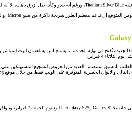
في السنوات السابقة، كانت فترة الطلب المسبق على هواتف Galaxy S الجديدة تُفتح في نهاية الحدث، ما 
ذة الطلب المسبق ستتضمن العديد من العروض لتشجيع المستهلكين عل
بعد انتهاء فترة الطلب المسبق، سيتم ط