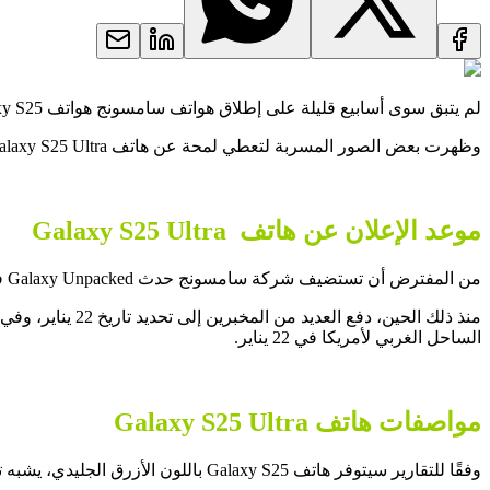
لم يتبق سوى أسابيع قليلة على إطلاق هواتف سامسونج هواتف Galaxy S25 و+Galaxy S25 وGalaxy S25 Ultra، بينما تتسارع وتيرة التسريبات.
وظهرت بعض الصور المسربة لتعطي لمحة عن هاتف Galaxy S25 Ultra، وبعض صور هاتفي Galaxy S25 وS25 Ultra المأخوذة من أحد مصنعي الملحقات.
موعد الإعلان عن هاتف Galaxy S25 Ultra
من المفترض أن تستضيف شركة سامسونج حدث Galaxy Unpacked في 22 يناير، وقد جرى طرح هذا التاريخ لأول مرة من خلال صور ترويجية مسربة لحدث إطلاق في إيطاليا، تضمنت الصور تاريخ 22 يناير 2025.
الساحل الغربي لأمريكا في 22 يناير.
مواصفات هاتف Galaxy S25 Ultra
وفقًا للتقارير سيتوفر هاتف Galaxy S25 باللون الأزرق الجليدي، يشبه تصميم الطراز الذي سبقه، على الرغم من أن الشائعات تشير إلى أن سامسونج قد غيرت الأبعاد، لذلك قد لا يكون الاثنان متطابقين.