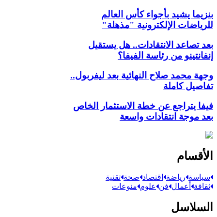
بنزيما يشيد بأجواء كأس العالم
للرياضات الإلكترونية "مذهلة"
بعد تصاعد الانتقادات.. هل يستقيل
إنفانتينو من رئاسة الفيفا؟
وجهة محمد صلاح النهائية بعد ليفربول..
تفاصيل كاملة
فيفا يتراجع عن خطة الاستثمار الخاص
بعد موجة انتقادات واسعة
الأقسام
سياسة
رياضة
اقتصاد
صحة
تقنية
ثقافة
أعمال
فن
علوم
منوعات
السلاسل