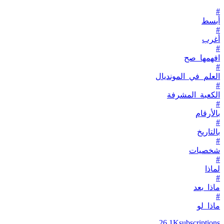
#
أبسط
#
أغرب
#
افهمها_صح
#
العلم_في_المونديال
#
الكعبة_المشرفة
#
بالأرقام
#
بالتاريخ
#
شخصيات
#
لماذا
#
ماذا_بعد
#
ماذا_لو
26.1K
subscriptions