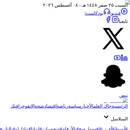
السبت ٢٥ صفر ١٤٤٨ هـ - ٠٨ أغسطس ٢٠٢٦
فيديو
|
بودكاست
|
تابعنا
نبض
الرئيسية
جاك العلم
الأخبار
سياسة
رياضة
اقتصاد
صحة
الانفوجرافيك
السلاسل
#أبسط
#أغرب
#افهمها_صح
#بالأرقام
#شخصيات
#لماذا
#ماذا_لو
#بالتاريخ