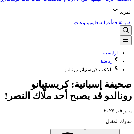
المزيد
تقنية
ثقافة
أعمال
فن
علوم
منوعات
الرئيسية
رياضة
اللاعب كريستيانو رونالدو
صحيفة إسبانية: كريستيانو
رونالدو قد يصبح أحد ملّاك النصر!
يناير ١٥, ٢٠٢٥
شارك المقال