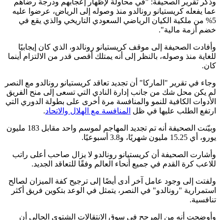
وذكر تقرير الصحيفة: "في محاولة لإظهار إعجابهم ودرجة رضاهم
عما يفعله كريستيانو رونالدو منذ وصوله إلى الرياض، عرضوا عليه
5% من ملكية الكيان الرياضي السعودي التاريخي والذي يقع في
خضم أزمة مالية".
وأفادت الصحيفة إلى موقف كريستيانو رونالدو، الذي كان إيجابيًا
للغاية منذ وصوله، بالنظر إلى أنه يمتلك أقصى قدر من الالتزام أينما
كان.
وجاء في تقرير "الماركا" أن تجديد تعاقد كريستيانو رونالدو مع النصر
لم يكن محل شك من جانب إدارة النادي التي تسعى إلى منح الفريق
الأدوات الكافية للنمو والمنافسة مرة أخرى على بطولة الدوري التي
ارتفع الطلب عليها في ظل
المنافسة مع الهلال والاتحاد
.
وبيّنت الصحيفة أنه تم تجديد المهاجم لموسم واحد مقابل 183 مليون
يورو، أي 15.25 مليون شهريًا، و3.8 أسبوعيًا.
وأشارت الصحيفة أن كريستيانو رونالدو لا يزال صاحب أعلى راتب
للاعب كرة القدم في جميع أنحاء العالم وفقًا للتعاقد الجديد.
ولفتت إلى وجود عامل آخر أدى أيضًا إلى ترجيح كفة الميزان لصالح
استمرارية "رونالدو" في النصر، يتمثل في الوعد بتكوين فريق أكثر
تنافسية.
وأوضحت أنه من المرجح في سوق الانتقالات الشتوي الحالي أن